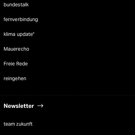
bundestalk
fernverbindung
klima update°
Mauerecho
Freie Rede
reingehen
Newsletter
team zukunft