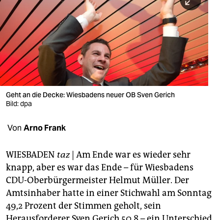
berlin
nord
wahrheit
verlag
verlag
Geht an die Decke: Wiesbadens neuer OB Sven Gerich
Bild: dpa
veranstaltungen
shop
Von
Arno Frank
fragen & hilfe
WIESBADEN
taz
| Am Ende war es wieder sehr
unterstützen
knapp, aber es war das Ende – für Wiesbadens
CDU-Oberbürgermeister Helmut Müller. Der
abo
Amtsinhaber hatte in einer Stichwahl am Sonntag
genossenschaft
49,2 Prozent der Stimmen geholt, sein
Herausforderer Sven Gerich 50,8 – ein Unterschied