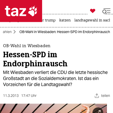

taz zahl ich
bergsteigen
usa unter trump
katzen
landtagswahl in sachs

taz zahl ich
swahlen
OB-Wahl in Wiesbaden: Hessen-SPD im Endorphinrausch
taz zahl ich
themen
OB-Wahl in Wiesbaden
Hessen-SPD im
politik
Endorphinrausch
öko
Mit Wiesbaden verliert die CDU die letzte hessische
Großstadt an die Sozialdemokraten. Ist das ein
gesellschaft
Vorzeichen für die Landtagswahl?
kultur
11.3.2013
17:47 Uhr
teilen
sport