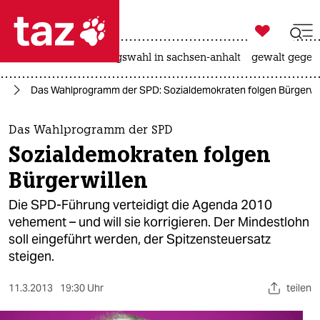

taz zahl ich
hitze
surfen
landtagswahl in sachsen-anhalt
gewalt gegen

taz zahl ich
25
Das Wahlprogramm der SPD: Sozialdemokraten folgen Bürgerwil
taz zahl ich
themen
Das Wahlprogramm der SPD
Sozialdemokraten folgen
politik
Bürgerwillen
öko
Die SPD-Führung verteidigt die Agenda 2010
vehement – und will sie korrigieren. Der Mindestlohn
gesellschaft
soll eingeführt werden, der Spitzensteuersatz
steigen.
kultur
sport
11.3.2013
19:30 Uhr
teilen