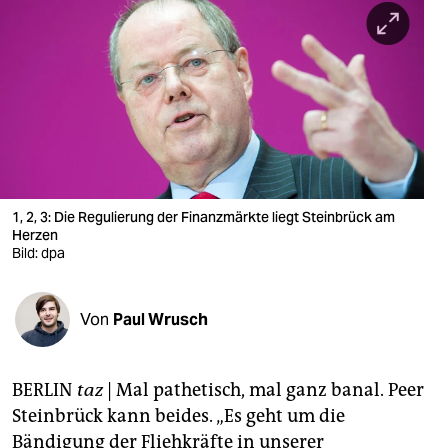
berlin
nord
wahrheit
verlag
verlag
veranstaltungen
1, 2, 3: Die Regulierung der Finanzmärkte liegt Steinbrück am
Herzen
shop
Bild: dpa
fragen & hilfe
Von
Paul Wrusch
unterstützen
abo
BERLIN
taz
| Mal pathetisch, mal ganz banal. Peer
genossenschaft
Steinbrück kann beides. „Es geht um die
Bändigung der Fliehkräfte in unserer