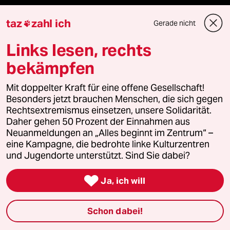
taz
zahl ich
panterstiftung
Gerade nicht

Links lesen, rechts
panterpreis 2026
bekämpfen
Mit doppelter Kraft für eine offene Gesellschaft!
Podcast
Besonders jetzt brauchen Menschen, die sich gegen
Rechtsextremismus einsetzen, unsere Solidarität.
Daher gehen 50 Prozent der Einnahmen aus
bundestalk
Neuanmeldungen an „Alles beginnt im Zentrum“ –
eine Kampagne, die bedrohte linke Kulturzentren
fernverbindung
und Jugendorte unterstützt. Sind Sie dabei?
klima update°

Ja, ich will
Mauerecho
Schon dabei!
Freie Rede