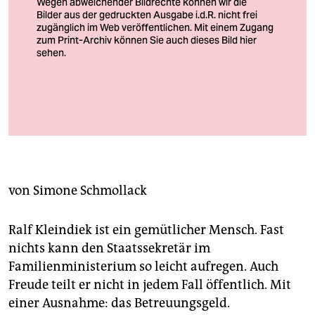
berlin
nord
wahrheit
verlag
Juhu, Herdprämie gekippt! Endlich wieder in die Kita
verlag
Foto: Antonia Zennaro / Zeitenspiegel
veranstaltungen
shop
von
Simone Schmollack
fragen & hilfe
Ralf Kleindiek ist ein gemütlicher Mensch. Fast
unterstützen
nichts kann den Staatssekretär im
abo
Familienministerium so leicht aufregen. Auch
Freude teilt er nicht in jedem Fall öffentlich. Mit
genossenschaft
einer Ausnahme: das Betreuungsgeld.