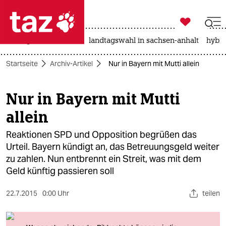

taz zahl ich
niedrigwasser
rente
landtagswahl in sachsen-anhalt
hybri

taz zahl ich
Startseite
Archiv-Artikel
Nur in Bayern mit Mutti allein
taz zahl ich
themen
Nur in Bayern mit Mutti
allein
politik
Reaktionen SPD und Opposition begrüßen das
öko
Urteil. Bayern kündigt an, das Betreuungsgeld weiter
zu zahlen. Nun entbrennt ein Streit, was mit dem
gesellschaft
Geld künftig passieren soll
kultur
22.7.2015
0:00 Uhr
teilen
sport