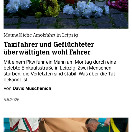
berlin
nord
wahrheit
Mutmaßliche Amokfahrt in Leipzig
verlag
Taxifahrer und Geflüchteter
überwältigten wohl Fahrer
verlag
Mit einem Pkw fuhr ein Mann am Montag durch eine
veranstaltungen
belebte Einkaufsstraße in Leipzig. Zwei Menschen
starben, die Verletzten sind stabil. Was über die Tat
shop
bekannt ist.
fragen & hilfe
Von
David Muschenich
unterstützen
5.5.2026
abo
genossenschaft