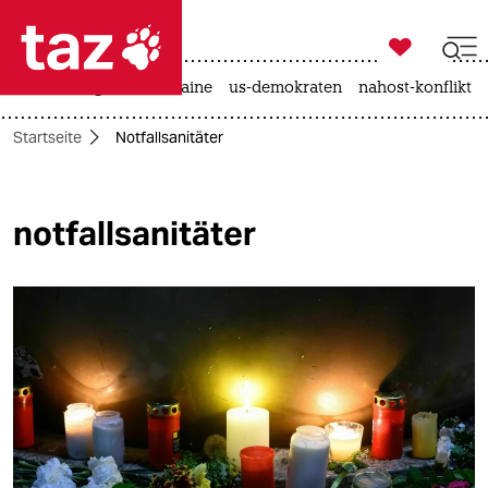

taz zahl ich
hitze
krieg in der ukraine
us-demokraten
nahost-konflikt

taz zahl ich
Startseite
Notfallsanitäter
taz zahl ich
themen
notfallsanitäter
politik
öko
gesellschaft
kultur
sport