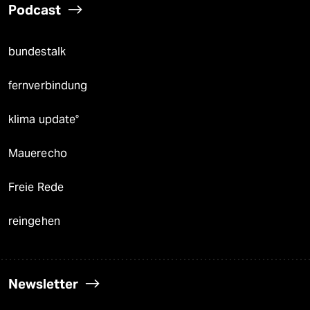
Podcast
bundestalk
fernverbindung
klima update°
Mauerecho
Freie Rede
reingehen
Newsletter