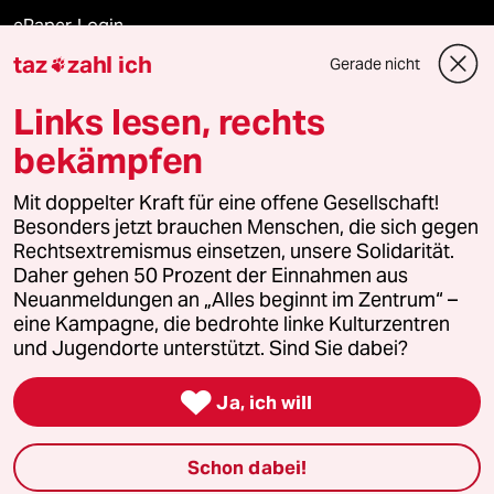
ePaper Login
taz
zahl ich
Gerade nicht

Downloads für Abonnierende
Links lesen, rechts
bekämpfen
© 2026 taz Verlags und Vertriebs GmbH
Mit doppelter Kraft für eine offene Gesellschaft!
Alle Rechte vorbehalten. Bei rechtlichen Fragen oder für Genehmigungen
wenden Sie sich bitte an
lizenzen@taz.de
Besonders jetzt brauchen Menschen, die sich gegen
Rechtsextremismus einsetzen, unsere Solidarität.
Daher gehen 50 Prozent der Einnahmen aus
Feedback
Redaktionsstatut
Kommune-Richtlinien
KI-
Neuanmeldungen an „Alles beginnt im Zentrum“ –
eine Kampagne, die bedrohte linke Kulturzentren
Leitlinie
Informant
Datenschutz
Impressum
AGB
und Jugendorte unterstützt. Sind Sie dabei?
Seitenwende
Einwilligungen widerrufen (Ads)

Ja, ich will
Schon dabei!