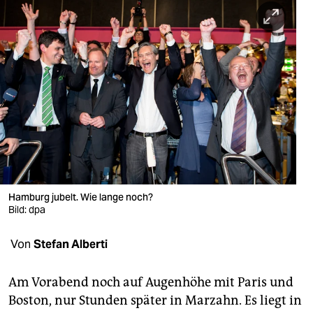
berlin
nord
wahrheit
verlag
verlag
veranstaltungen
shop
Hamburg jubelt. Wie lange noch?
fragen & hilfe
Bild: dpa
unterstützen
Von
Stefan Alberti
abo
Am Vorabend noch auf Augenhöhe mit Paris und
genossenschaft
Boston, nur Stunden später in Marzahn. Es liegt in