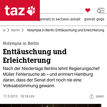

taz zahl ich
hitze
surfen
landtagswahl in sachsen-anhalt
gewalt gegen

taz zahl ich
eite
Berlin
Nolympia in Berlin: Enttäuschung und Erleichterung
taz zahl ich
themen
Nolympia in Berlin
Enttäuschung und
politik
Erleichterung
öko
Nach der Niederlage Berlins lehnt Regierungschef
Müller Fehlersuche ab – und erinnert Hamburg
gesellschaft
daran, dass der Senat dort noch nie eine
Volksabstimmung gewann.
kultur
sport
17.3.2015
18:18 Uhr
teilen