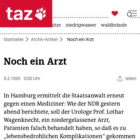

taz zahl ich
krieg in der ukraine
hitze
niedrigwasser
waldbrände

taz zahl ich
Startseite
Archiv-Artikel
Noch ein Arzt
taz zahl ich
themen
Noch ein Arzt
politik
9.2.1995
0:00 Uhr
teilen
öko
In Hamburg ermittelt die Staatsanwalt erneut
gesellschaft
gegen einen Mediziner: Wie der NDR gestern
abend berichtete, soll der Urologe Prof. Lothar
kultur
Wagenknecht, ein niedergelassener Arzt,
sport
Patienten falsch behandelt haben, so daß es zu
„lebensbedrohlichen Komplikationen“ gekommen