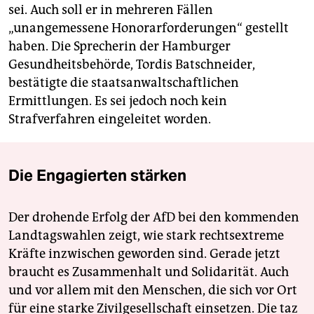
berlin
sei. Auch soll er in mehreren Fällen
„unangemessene Honorarforderungen“ gestellt
nord
haben. Die Sprecherin der Hamburger
wahrheit
Gesundheitsbehörde, Tordis Batschneider,
bestätigte die staatsanwaltschaftlichen
verlag
Ermittlungen. Es sei jedoch noch kein
Strafverfahren eingeleitet worden.
verlag
veranstaltungen
Die Engagierten stärken
shop
fragen & hilfe
Der drohende Erfolg der AfD bei den kommenden
unterstützen
Landtagswahlen zeigt, wie stark rechtsextreme
Kräfte inzwischen geworden sind. Gerade jetzt
abo
braucht es Zusammenhalt und Solidarität. Auch
genossenschaft
und vor allem mit den Menschen, die sich vor Ort
für eine starke Zivilgesellschaft einsetzen. Die taz