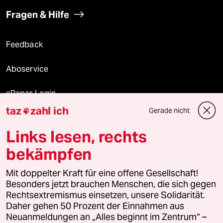
Fragen & Hilfe
Feedback
Aboservice
ePaper Login
taz
zahl ich
Gerade nicht

Downloads für Abonnierende
Links lesen, rechts
bekämpfen
© 2026 taz Verlags und Vertriebs GmbH
Mit doppelter Kraft für eine offene Gesellschaft!
Alle Rechte vorbehalten. Bei rechtlichen Fragen oder für Genehmigungen
wenden Sie sich bitte an
lizenzen@taz.de
Besonders jetzt brauchen Menschen, die sich gegen
Rechtsextremismus einsetzen, unsere Solidarität.
Daher gehen 50 Prozent der Einnahmen aus
Feedback
Redaktionsstatut
Kommune-Richtlinien
KI-
Neuanmeldungen an „Alles beginnt im Zentrum“ –