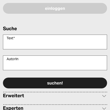
Suche
Text
*
AutorIn
Bitte füllen Sie alle Pflichtfelder (*) aus, um fortfahren zu können.
Erweitert
Experten