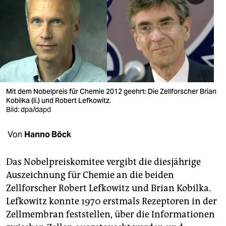
berlin
nord
wahrheit
verlag
verlag
Mit dem Nobelpreis für Chemie 2012 geehrt: Die Zellforscher Brian
Kobilka (li.) und Robert Lefkowitz.
veranstaltungen
Bild: dpa/dapd
shop
Von
Hanno Böck
fragen & hilfe
Das Nobelpreiskomitee vergibt die diesjährige
unterstützen
Auszeichnung für Chemie an die beiden
Zellforscher Robert Lefkowitz und Brian Kobilka.
abo
Lefkowitz konnte 1970 erstmals Rezeptoren in der
genossenschaft
Zellmembran feststellen, über die Informationen