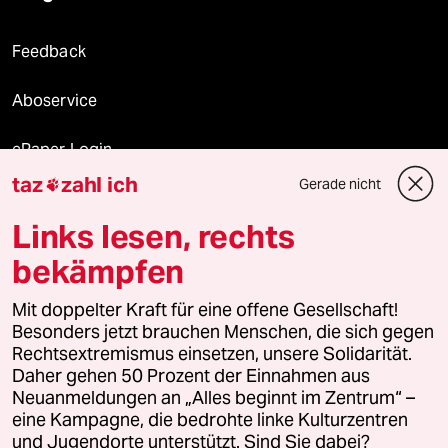
Feedback
Aboservice
ePaper Login
taz
zahl ich
Gerade nicht

Downloads für Abonnierende
Links lesen, rechts
bekämpfen
© 2026 taz Verlags und Vertriebs GmbH
Alle Rechte vorbehalten. Bei rechtlichen Fragen oder für Genehmigungen
Mit doppelter Kraft für eine offene Gesellschaft!
wenden Sie sich bitte an
lizenzen@taz.de
Besonders jetzt brauchen Menschen, die sich gegen
Rechtsextremismus einsetzen, unsere Solidarität.
Daher gehen 50 Prozent der Einnahmen aus
Feedback
Redaktionsstatut
Kommune-Richtlinien
KI-
Neuanmeldungen an „Alles beginnt im Zentrum“ –
eine Kampagne, die bedrohte linke Kulturzentren
Leitlinie
Informant
Datenschutz
Impressum
AGB
und Jugendorte unterstützt. Sind Sie dabei?