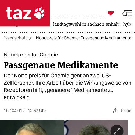

taz zahl ich
niedrigwasser
rente
landtagswahl in sachsen-anhalt
hybri

taz zahl ich
Wissenschaft
Nobelpreis für Chemie: Passgenaue Medikamente
taz zahl ich
themen
Nobelpreis für Chemie
Passgenaue Medikamente
politik
Der Nobelpreis für Chemie geht an zwei US-
öko
Zellforscher. Ihre Arbeit über die Wirkungsweise von
Rezeptoren hilft, „genauere“ Medikamente zu
gesellschaft
entwickeln.
kultur
10.10.2012
12:57 Uhr
teilen
sport