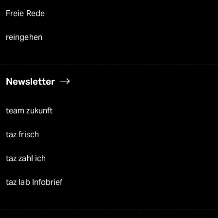
Freie Rede
reingehen
Newsletter
team zukunft
taz frisch
taz zahl ich
taz lab Infobrief