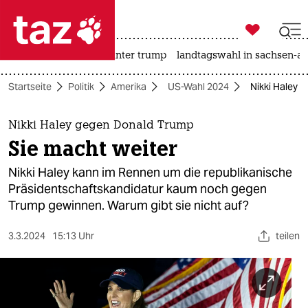

taz zahl ich
nahost-konflikt
usa unter trump
landtagswahl in sachsen-an

taz zahl ich
Startseite
Politik
Amerika
US-Wahl 2024
Nikki Haley 
taz zahl ich
themen
Nikki Haley gegen Donald Trump
Sie macht weiter
politik
Nikki Haley kann im Rennen um die republikanische
öko
Präsidentschaftskandidatur kaum noch gegen
Trump gewinnen. Warum gibt sie nicht auf?
gesellschaft
3.3.2024
15:13 Uhr
teilen
kultur
sport