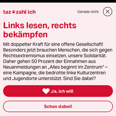
Veranstaltungen
taz
zahl ich
Gerade nicht

Demnächst
Links lesen, rechts
bekämpfen
Vor Ort
Mit doppelter Kraft für eine offene Gesellschaft!
Live im Stream
Besonders jetzt brauchen Menschen, die sich gegen
Rechtsextremismus einsetzen, unsere Solidarität.
Vergangene
Daher gehen 50 Prozent der Einnahmen aus
Neuanmeldungen an „Alles beginnt im Zentrum“ –
taz lab 2027
eine Kampagne, die bedrohte linke Kulturzentren
und Jugendorte unterstützt. Sind Sie dabei?

Ja, ich will
Mehr taz Lesestoff
Schon dabei!
taz Blogs