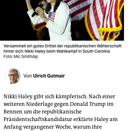
berlin
nord
wahrheit
verlag
Versammelt ein gutes Drittel der republikanischen Wählerschaft
verlag
hinter sich: Nikki Haley beim Wahlkampf in South Carolina
Foto: Mic Smith/ap
veranstaltungen
shop
Von
Ulrich Gutmair
fragen & hilfe
Nikki Haley gibt sich kämpferisch. Nach einer
unterstützen
weiteren Niederlage gegen Donald Trump im
abo
Rennen um die republikanische
Präsidentschaftskandidatur erklärte Haley am
genossenschaft
Anfang vergangener Woche, warum ihre