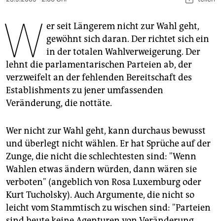
berlin
W
nord
er seit Längerem nicht zur Wahl geht,
gewöhnt sich daran. Der richtet sich ein
wahrheit
in der totalen Wahlverweigerung. Der
lehnt die parlamentarischen Parteien ab, der
verlag
verzweifelt an der fehlenden Bereitschaft des
verlag
Establishments zu jener umfassenden
Veränderung, die nottäte.
veranstaltungen
shop
Wer nicht zur Wahl geht, kann durchaus bewusst
und überlegt nicht wählen. Er hat Sprüche auf der
fragen & hilfe
Zunge, die nicht die schlechtesten sind: "Wenn
unterstützen
Wahlen etwas ändern würden, dann wären sie
verboten" (angeblich von Rosa Luxemburg oder
abo
Kurt Tucholsky). Auch Argumente, die nicht so
genossenschaft
leicht vom Stammtisch zu wischen sind: "Parteien
sind heute keine Agenturen von Veränderung,