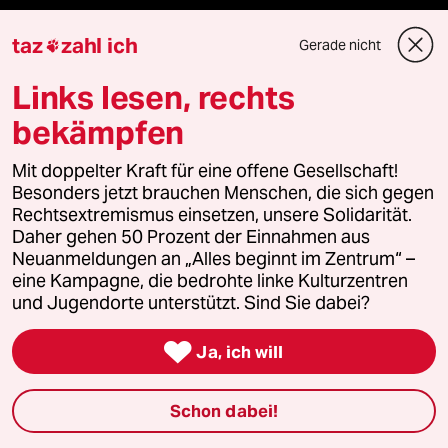
taz
zahl ich
Gerade nicht

taz Blogs
Links lesen, rechts
taz FUTURZWEI
bekämpfen
Le Monde diplomatique
Mit doppelter Kraft für eine offene Gesellschaft!
Besonders jetzt brauchen Menschen, die sich gegen
taz Archiv
Rechtsextremismus einsetzen, unsere Solidarität.
Daher gehen 50 Prozent der Einnahmen aus
Neuanmeldungen an „Alles beginnt im Zentrum“ –
eine Kampagne, die bedrohte linke Kulturzentren
Mehr taz Angebote
und Jugendorte unterstützt. Sind Sie dabei?

Ja, ich will
Reisen
Kantine
Schon dabei!