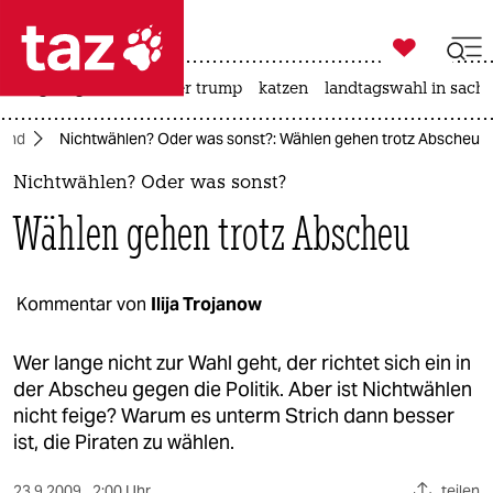

taz zahl ich
bergsteigen
usa unter trump
katzen
landtagswahl in sachs

taz zahl ich
land
Nichtwählen? Oder was sonst?: Wählen gehen trotz Abscheu
taz zahl ich
Nichtwählen? Oder was sonst?
themen
Wählen gehen trotz Abscheu
politik
öko
Kommentar von
Ilija Trojanow
gesellschaft
Wer lange nicht zur Wahl geht, der richtet sich ein in
der Abscheu gegen die Politik. Aber ist Nichtwählen
kultur
nicht feige? Warum es unterm Strich dann besser
ist, die Piraten zu wählen.
sport
23.9.2009
2:00 Uhr
teilen