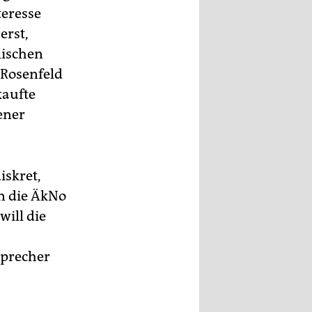
teresse
erst,
lischen
 Rosenfeld
kaufte
ener
iskret,
nn die ÄkNo
will die
sprecher