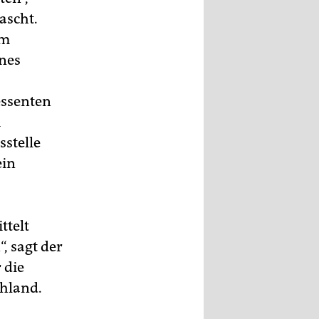
ascht.
um
ines
essenten
m
stelle
ein
ttelt
, sagt der
 die
chland.