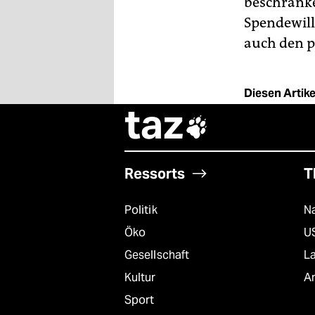
beschränke
Spendewill
auch den p
Diesen Artikel
taz

Ressorts
T
Politik
Na
Öko
U
Gesellschaft
L
Kultur
A
Sport