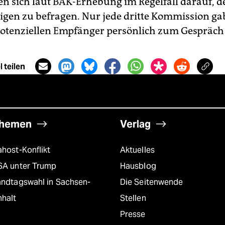
n sich laut BÄK-Erhebung im Regelfall darauf, d
igen zu befragen. Nur jede dritte Kommission gab
otenziellen Empfänger persönlich zum Gespräch 
 teilen
hemen
Verlag
host-Konflikt
Aktuelles
SA unter Trump
Hausblog
andtagswahl in Sachsen-
Die Seitenwende
nhalt
Stellen
Presse