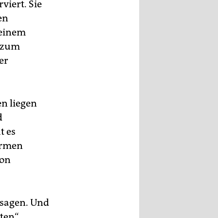
viert. Sie
en
 einem
r zum
er
en liegen
d
t es
armen
ion
 sagen. Und
ten“,