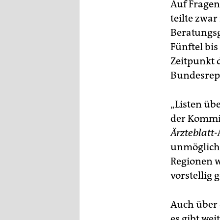
Auf Fragen 
teilte zwa
Beratungsg
Fünftel bi
Zeitpunkt
Bundesrepu
„Listen üb
der Kommis
Ärzteblatt-
unmöglich 
Regionen w
vorstellig 
Auch über 
es gibt wei