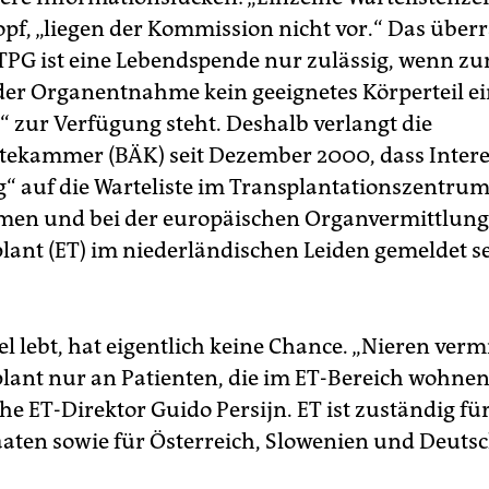
opf, „liegen der Kommission nicht vor.“ Das überr
TPG ist eine Lebendspende nur zulässig, wenn z
der Organentnahme kein geeignetes Körperteil e
“ zur Verfügung steht. Deshalb verlangt die
ekammer (BÄK) seit Dezember 2000, dass Inter
ig“ auf die Warteliste im Transplantationszentru
n und bei der europäischen Organvermittlungs
lant (ET) im niederländischen Leiden gemeldet s
el lebt, hat eigentlich keine Chance. „Nieren vermi
lant nur an Patienten, die im ET-Bereich wohnen“
e ET-Direktor Guido Persijn. ET ist zuständig für
aten sowie für Österreich, Slowenien und Deuts