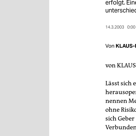
berlin
erfolgt. Ei
unterschied
nord
wahrheit
14.3.2003
0:00
verlag
Von
KLAUS-
verlag
von
KLAUS
veranstaltungen
shop
Lässt sich 
fragen & hilfe
herausoper
nennen Med
unterstützen
ohne Risik
abo
sich Geber
genossenschaft
Verbundenh