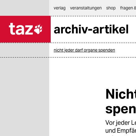
hautnavigation anspringen
hauptinhalt anspringen
footer anspringen
verlag
veranstaltungen
shop
fragen &
archiv-artikel

taz zahl ich
taz zahl ich
nicht jeder darf organe spenden
themen
politik
öko
Nich
gesellschaft
spe
kultur
Vor jeder 
sport
und Empfän