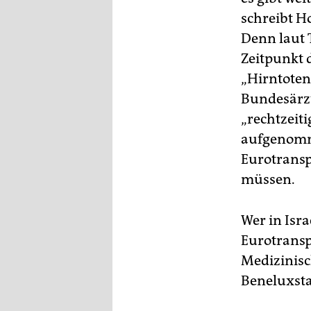
schreibt H
Denn laut 
Zeitpunkt 
„Hirntoten
Bundesärzt
„rechtzeit
aufgenomme
Eurotransp
müssen.
Wer in Isra
Eurotransp
Medizinisch
Beneluxsta