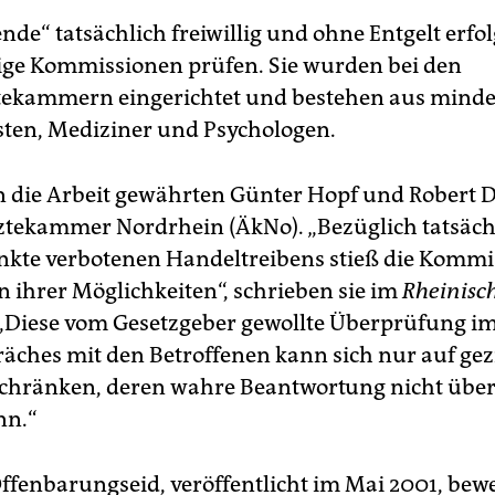
nde“ tatsächlich freiwillig und ohne Entgelt erfol
ge Kommissionen prüfen. Sie wurden bei den
ekammern eingerichtet und bestehen aus mindes
sten, Mediziner und Psychologen.
in die Arbeit gewährten Günter Hopf und Robert D
ztekammer Nordrhein (ÄkNo). „Bezüglich tatsäch
kte verbotenen Handeltreibens stieß die Kommi
n ihrer Möglichkeiten“, schrieben sie im
Rheinisc
„Diese vom Gesetzgeber gewollte Überprüfung im
räches mit den Betroffenen kann sich nur auf gez
chränken, deren wahre Beantwortung nicht über
nn.“
Offenbarungseid, veröffentlicht im Mai 2001, bewe