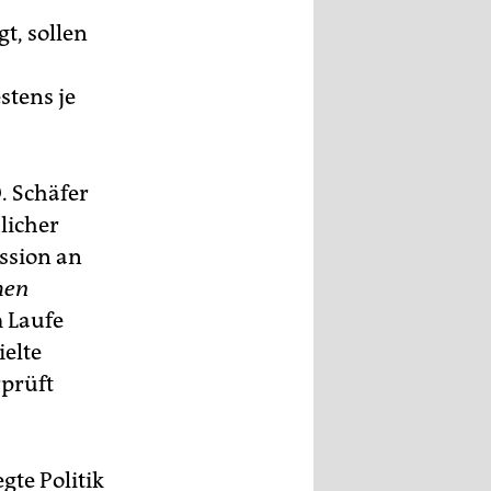
gt, sollen
tens je
. Schäfer
licher
ssion an
hen
 Laufe
ielte
prüft
gte Politik