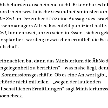
htsbehörden anscheinend nicht. Erkennbares In
 nordrhein-westfälische Gesundheitsministerium 
ie Zeit
im Dezember 2002 eine Aussage des israe
senmanagers Alfred Rosenfeld publiziert hatte.
eit,
binnen zwei Jahren seien in Essen „sieben ge
ansplantiert worden; inzwischen ermittelt die Ess
ltschaft.
eihnachten bat dann das Ministerium die ÄkNo d
Angelegenheit zu berichten“ – was nahe liegt, de
e Kommissionsgeschäfte. Ob es eine Antwort gibt, 
ehörde nicht mitteilen – „wegen der laufenden
ltschaftlichen Ermittlungen“, sagt Ministeriums
hoenebeck.