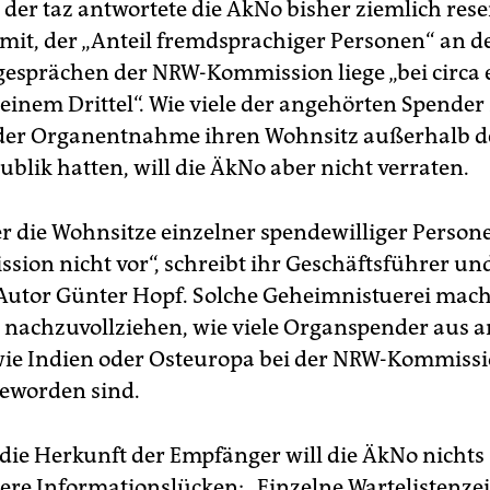
der taz antwortete die ÄkNo bisher ziemlich reser
r mit, der „Anteil fremdsprachiger Personen“ an d
esprächen der NRW-Kommission liege „bei circa
s einem Drittel“. Wie viele der angehörten Spende
 der Organentnahme ihren Wohnsitz außerhalb d
blik hatten, will die ÄkNo aber nicht verraten.
er die Wohnsitze einzelner spendewilliger Person
sion nicht vor“, schreibt ihr Geschäftsführer un
Autor Günter Hopf. Solche Geheimnistuerei mach
nachzuvollziehen, wie viele Organspender aus 
ie Indien oder Osteuropa bei der NRW-Kommiss
geworden sind.
die Herkunft der Empfänger will die ÄkNo nichts
tere Informationslücken: „Einzelne Wartelistenzei