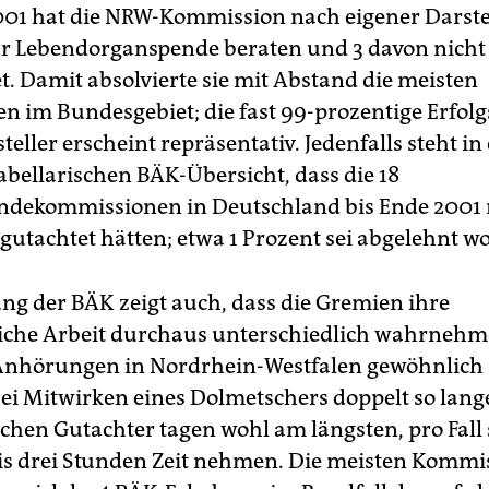
001 hat die NRW-Kommission nach eigener Darste
r Lebendorganspende beraten und 3 davon nicht
t. Damit absolvierte sie mit Abstand die meisten
 im Bundesgebiet; die fast 99-prozentige Erfolg
teller erscheint repräsentativ. Jedenfalls steht in
abellarischen BÄK-Übersicht, dass die 18
ndekommissionen in Deutschland bis Ende 2001 
gutachtet hätten; etwa 1 Prozent sei abgelehnt w
ng der BÄK zeigt auch, dass die Gremien ihre
che Arbeit durchaus unterschiedlich wahrnehm
 Anhörungen in Nordrhein-Westfalen gewöhnlich
ei Mitwirken eines Dolmetschers doppelt so lang
chen Gutachter tagen wohl am längsten, pro Fall s
bis drei Stunden Zeit nehmen. Die meisten Komm