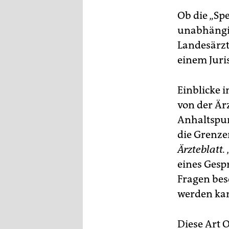
epaper login
Ob die „Spe
unabhängi
Landesärzt
einem Juri
Einblicke 
von der Är
Anhaltspun
die Grenze
Ärzteblatt.
eines Gesp
Fragen bes
werden ka
Diese Art 