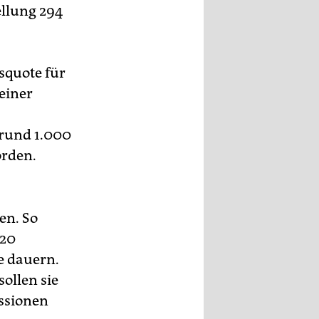
llung 294
squote für
 einer
rund 1.000
orden.
en. So
 20
e dauern.
ollen sie
issionen