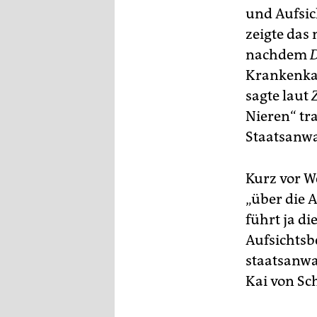
und Aufsic
zeigte das
nachdem
D
Krankenkas
sagte laut
Z
Nieren“ tr
Staatsanwa
Kurz vor W
„über die 
führt ja di
Aufsichtsb
staatsanwa
Kai von Sc