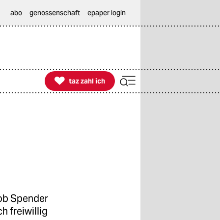
abo
genossenschaft
epaper login

taz zahl ich
taz zahl ich
ob Spender
 freiwillig