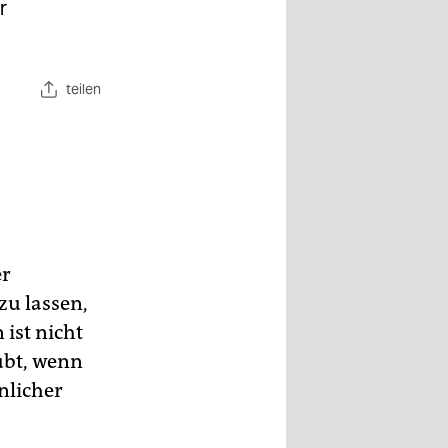
r
teilen
er
u lassen,
ist nicht
ubt, wenn
nlicher