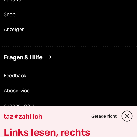
Shop
Anzeigen
Fragen & Hilfe
Feedback
Aboservice
ePaper Login
taz
zahl ich
Gerade nicht

Downloads für Abonnierende
Links lesen, rechts