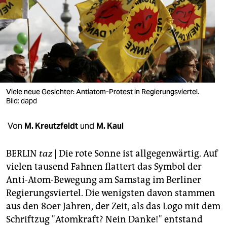
berlin
nord
wahrheit
verlag
verlag
Viele neue Gesichter: Antiatom-Protest in Regierungsviertel.
Bild: dapd
veranstaltungen
Von
M. Kreutzfeldt
und
M. Kaul
shop
fragen & hilfe
BERLIN
taz
| Die rote Sonne ist allgegenwärtig. Auf
vielen tausend Fahnen flattert das Symbol der
unterstützen
Anti-Atom-Bewegung am Samstag im Berliner
abo
Regierungsviertel. Die wenigsten davon stammen
aus den 80er Jahren, der Zeit, als das Logo mit dem
genossenschaft
Schriftzug "Atomkraft? Nein Danke!" entstand