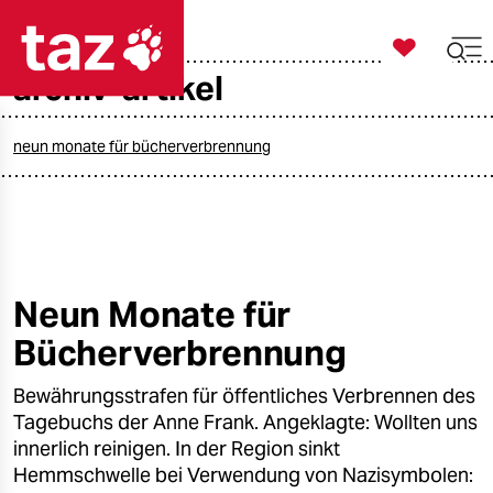

taz zahl ich
archiv-artikel

taz zahl ich
taz zahl ich
neun monate für bücherverbrennung
themen
politik
öko
Neun Monate für
Bücherverbrennung
gesellschaft
Bewährungsstrafen für öffentliches Verbrennen des
kultur
Tagebuchs der Anne Frank. Angeklagte: Wollten uns
sport
innerlich reinigen. In der Region sinkt
Hemmschwelle bei Verwendung von Nazisymbolen: