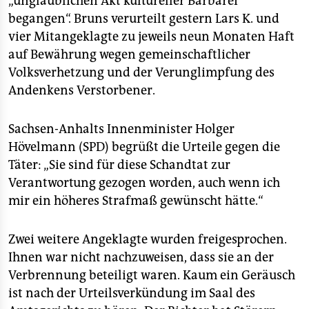
„unglaublichen Akt kultureller Barbarei
epaper login
begangen“. Bruns verurteilt gestern Lars K. und
vier Mitangeklagte zu jeweils neun Monaten Haft
auf Bewährung wegen gemeinschaftlicher
Volksverhetzung und der Verunglimpfung des
Andenkens Verstorbener.
Sachsen-Anhalts Innenminister Holger
Hövelmann (SPD) begrüßt die Urteile gegen die
Täter: „Sie sind für diese Schandtat zur
Verantwortung gezogen worden, auch wenn ich
mir ein höheres Strafmaß gewünscht hätte.“
Zwei weitere Angeklagte wurden freigesprochen.
Ihnen war nicht nachzuweisen, dass sie an der
Verbrennung beteiligt waren. Kaum ein Geräusch
ist nach der Urteilsverkündung im Saal des