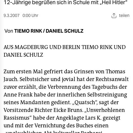
berlin
12-Jährige begrüßen sich in Schule mit „Heil Hitler“
nord
9.3.2007
0:00 Uhr
teilen
wahrheit
Von
TIEMO RINK / DANIEL SCHULZ
verlag
AUS MAGDEBURG UND BERLIN
TIEMO RINK
UND
verlag
DANIEL SCHULZ
veranstaltungen
Zum ersten Mal gefriert das Grinsen von Thomas
shop
Jauch. Selbstsicher und jovial hat der Rechtsanwalt
zuvor erzählt, die Verbrennung des Tagebuchs der
fragen & hilfe
Anne Frank habe der innerlichen Selbstreinigung
unterstützen
seines Mandanten gedient. „Quatsch“, sagt der
Vorsitzende Richter Eicke Bruns. „Unverhohlenen
abo
Rassismus“ habe der Angeklagte Lars K. gezeigt
genossenschaft
und mit der Vernichtung des Buches einen