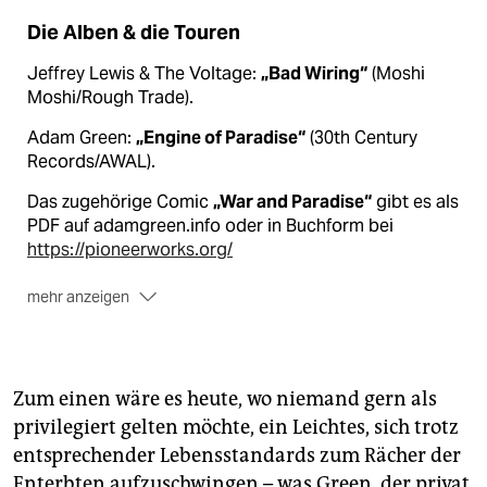
Die Alben & die Touren
Jeffrey Lewis & The Voltage:
„Bad Wiring“
(Moshi
Moshi/Rough Trade).
Adam Green:
„Engine of Paradise“
(30th Century
Records/AWAL).
Das zugehörige Comic
„War and Paradise“
gibt es als
PDF auf adamgreen.info oder in Buchform bei
https://pioneerworks.org/
mehr anzeigen
Touren
im März (Lewis) und Mai (Green) sind geplant.
Zum einen wäre es heute, wo niemand gern als
privilegiert gelten möchte, ein Leichtes, sich trotz
entsprechender Lebensstandards zum Rächer der
Enterbten aufzuschwingen – was Green, der privat