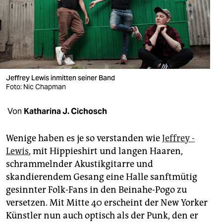
berlin
nord
wahrheit
verlag
Jeffrey Lewis inmitten seiner Band
verlag
Foto: Nic Chapman
veranstaltungen
Von
Katharina J. Cichosch
shop
Wenige haben es je so verstanden wie
Jeffrey ­
fragen & hilfe
Lewis
, mit Hippieshirt und langen Haaren,
schrammelnder Akustikgitarre und
unterstützen
skandierendem Gesang eine Halle sanftmütig
abo
gesinnter Folk-Fans in den Beinahe-Pogo zu
versetzen. Mit Mitte 40 erscheint der New Yorker
genossenschaft
Künstler nun auch optisch als der Punk, den er