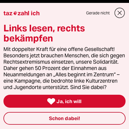
Anzeigen
taz
zahl ich
Gerade nicht

Links lesen, rechts
Fragen & Hilfe
bekämpfen
Mit doppelter Kraft für eine offene Gesellschaft!
Feedback
Besonders jetzt brauchen Menschen, die sich gegen
Rechtsextremismus einsetzen, unsere Solidarität.
Aboservice
Daher gehen 50 Prozent der Einnahmen aus
Neuanmeldungen an „Alles beginnt im Zentrum“ –
ePaper Login
eine Kampagne, die bedrohte linke Kulturzentren
und Jugendorte unterstützt. Sind Sie dabei?
Downloads für Abonnierende

Ja, ich will
Schon dabei!
© 2026 taz Verlags und Vertriebs GmbH
Alle Rechte vorbehalten. Bei rechtlichen Fragen oder für Genehmigungen