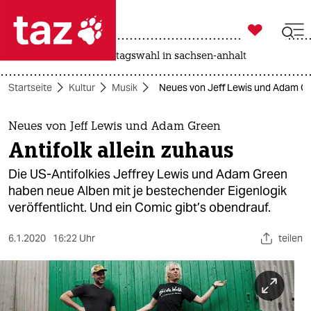

taz zahl ich
drohnen
rente
landtagswahl in sachsen-anhalt

taz zahl ich
Startseite
Kultur
Musik
Neues von Jeff Lewis und Adam Gre
taz zahl ich
themen
Neues von Jeff Lewis und Adam Green
Antifolk allein zuhaus
politik
Die US-Antifolkies Jeffrey Lewis und Adam Green
öko
haben neue Alben mit je bestechender Eigenlogik
veröffentlicht. Und ein Comic gibt’s obendrauf.
gesellschaft
6.1.2020
16:22 Uhr
teilen
kultur
sport