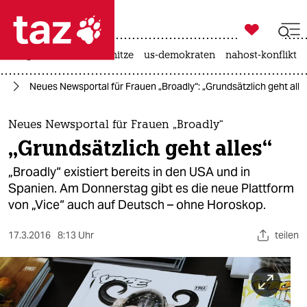

taz zahl ich
krieg in der ukraine
hitze
us-demokraten
nahost-konflikt

taz zahl ich
en
Neues Newsportal für Frauen „Broadly“: „Grundsätzlich geht alle
taz zahl ich
themen
Neues Newsportal für Frauen „Broadly“
„Grundsätzlich geht alles“
politik
„Broadly“ existiert bereits in den USA und in
öko
Spanien. Am Donnerstag gibt es die neue Plattform
von „Vice“ auch auf Deutsch – ohne Horoskop.
gesellschaft
17.3.2016
8:13 Uhr
teilen
kultur
sport