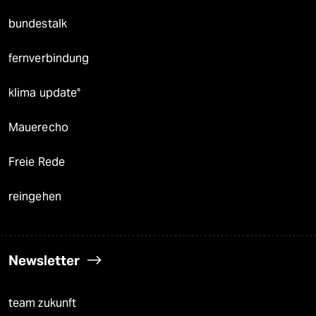
bundestalk
fernverbindung
klima update°
Mauerecho
Freie Rede
reingehen
Newsletter
team zukunft