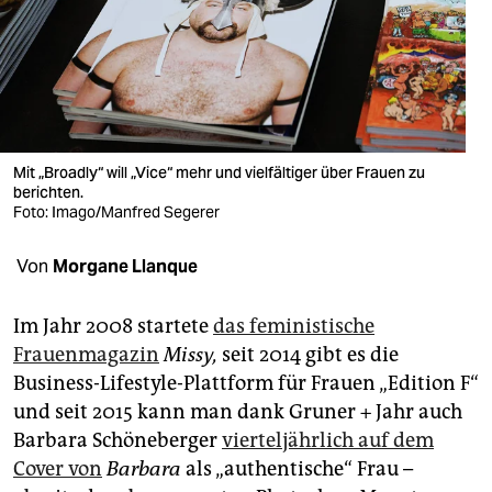
berlin
nord
wahrheit
verlag
Mit „Broadly“ will „Vice“ mehr und vielfältiger über Frauen zu
berichten.
verlag
Foto: Imago/Manfred Segerer
veranstaltungen
Von
Morgane Llanque
shop
fragen & hilfe
Im Jahr 2008 startete
das feministische
Frauenmagazin
Missy,
seit 2014 gibt es die
unterstützen
Business-Lifestyle-Plattform für Frauen „Edition F“
und seit 2015 kann man dank Gruner + Jahr auch
abo
Barbara Schöneberger
vierteljährlich auf dem
genossenschaft
Cover von
Barbara
als „authentische“ Frau –