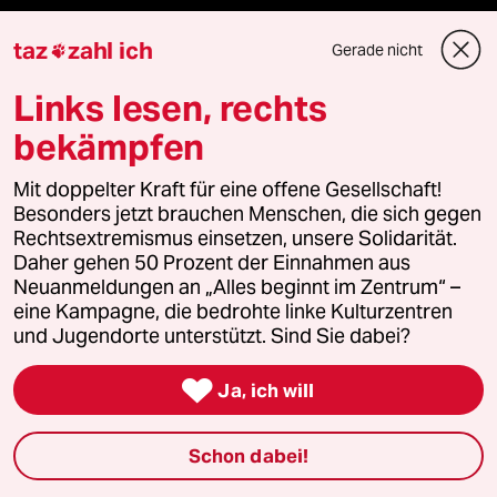
Surfen
taz
zahl ich
Gerade nicht

Landtagswahl in Sachsen-Anhalt
Links lesen, rechts
Gewalt gegen Frauen
bekämpfen
Nahost-Konflikt
Mit doppelter Kraft für eine offene Gesellschaft!
Besonders jetzt brauchen Menschen, die sich gegen
Rechtsextremismus einsetzen, unsere Solidarität.
Daher gehen 50 Prozent der Einnahmen aus
Verlag
Neuanmeldungen an „Alles beginnt im Zentrum“ –
eine Kampagne, die bedrohte linke Kulturzentren
und Jugendorte unterstützt. Sind Sie dabei?
Aktuelles

Ja, ich will
Hausblog
Schon dabei!
Die Seitenwende