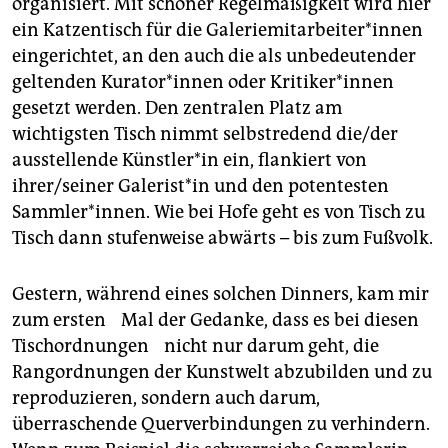
organisiert. Mit schöner Regelmäßigkeit wird hier
epaper login
ein Katzentisch für die Galeriemitarbeiter*innen
eingerichtet, an den auch die als unbedeutender
geltenden Ku­ra­to­r*in­nen oder Kri­ti­ke­r*in­nen
gesetzt werden. Den zentralen Platz am
wichtigsten Tisch nimmt selbstredend die/der
ausstellende Künstler*in ein, flankiert von
ihrer/seiner Ga­le­ris­t*in und den potentesten
Samm­le­r*in­nen. Wie bei Hofe geht es von Tisch zu
Tisch dann stufenweise abwärts – bis zum Fußvolk.
Gestern, während eines solchen Dinners, kam mir
zum ersten Mal der Gedanke, dass es bei diesen
Tischordnungen nicht nur darum geht, die
Rangordnungen der Kunstwelt abzubilden und zu
reproduzieren, sondern auch darum,
überraschende Querverbindungen zu verhindern.