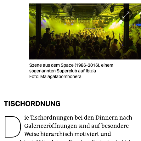
berlin
nord
wahrheit
verlag
verlag
Szene aus dem Space (1986-2016), einem
veranstaltungen
sogenannten Superclub auf Ibizia
Foto: Malagalabombonera
shop
fragen & hilfe
TISCHORDNUNG
unterstützen
D
ie Tischordnungen bei den Dinnern nach
abo
Galerieeröffnungen sind auf besondere
genossenschaft
Weise hierarchisch motiviert und