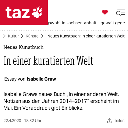

taz zahl ich
hitze
surfen
landtagswahl in sachsen-anhalt
gewalt gegen

taz zahl ich
e
Kultur
Künste
Neues Kunstbuch: In einer kuratierten Welt
taz zahl ich
Neues Kunstbuch
themen
In einer kuratierten Welt
politik
öko
Essay von
Isabelle Graw
gesellschaft
Isabelle Graws neues Buch „In einer anderen Welt.
Notizen aus den Jahren 2014–2017“ erscheint im
kultur
Mai. Ein Vorabdruck gibt Einblicke.
sport
22.4.2020
18:32 Uhr
teilen