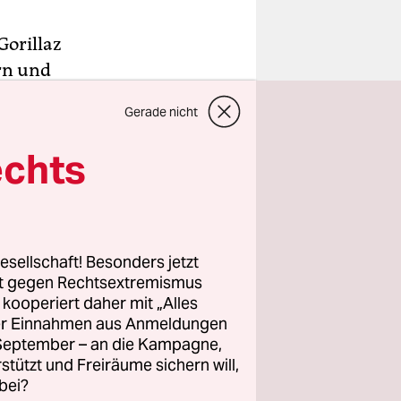
Gorillaz
rn und
er
Gerade nicht
 Album.
echts
eb, gilt er
 Er
14), eine
as Album
esellschaft! Besonders jetzt
e Africa
rt gegen Rechtsextremismus
z kooperiert daher mit „Alles
ller Einnahmen aus Anmeldungen
. September – an die Kampagne,
rstützt und Freiräume sichern will,
bei?