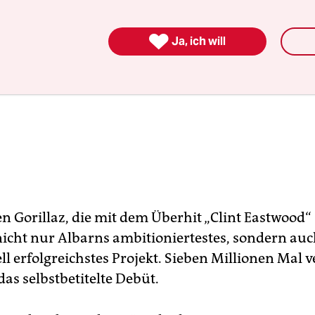

Ja, ich will
n Gorillaz, die mit dem Überhit „Clint Eastwood“
 nicht nur Albarns ambitioniertestes, sondern au
l erfolgreichstes Projekt. Sieben Millionen Mal v
 das selbstbetitelte Debüt.