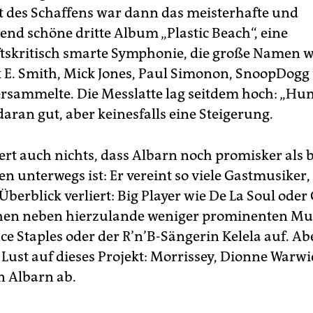
des Schaffens war dann das meisterhafte und
end schöne dritte Album „Plastic Beach“, eine
ftskritisch smarte Symphonie, die große Namen w
 E. Smith, Mick Jones, Paul Simonon, SnoopDog
sammelte. Die Messlatte lag seitdem hoch: „Hum
aran gut, aber keinesfalls eine Steigerung.
rt auch nichts, dass Albarn noch promisker als 
en unterwegs ist: Er vereint so viele Gastmusiker
Überblick verliert: Big Player wie De La Soul oder
hen neben hierzulande weniger prominenten Mu
ce Staples oder der R’n’B-Sängerin Kelela auf. Ab
e Lust auf dieses Projekt: Morrissey, Dionne Warw
n Albarn ab.