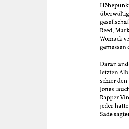
Höhepunkt 
überwältig
gesellscha
Reed, Mark
Womack ver
gemessen d
Daran ände
letzten Alb
schier den 
Jones tauc
Rapper Vin
jeder hatt
Sade sagte