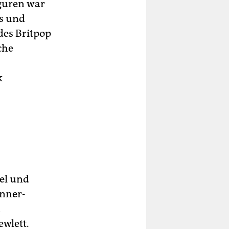
iguren war
es und
 des Britpop
che
k
el und
unner-
n
ewlett.