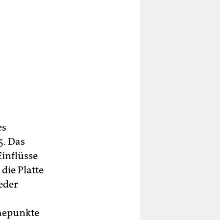
es
5. Das
inflüsse
die Platte
ieder
öhepunkte