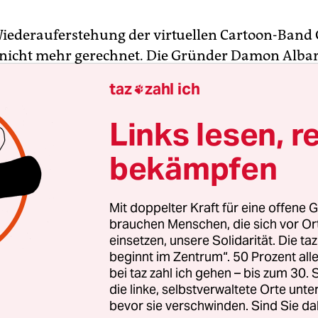
Wiederauferstehung der virtuellen Cartoon-Band 
nicht mehr gerechnet. Die Gründer Damon Alba
ett waren verkracht, eine Versöhnung schien eh
taz
zahl ich

inlich. Sieben Jahre vergingen seit dem letzten
Links lesen, r
m, in dem Albarn etliche andere Projekte vorantri
bekämpfen
iner der umtriebigsten Musiker im britischen Pop.
ichte ein Soloalbum namens „Everyday Robots“ (20
em Titel „Dr. Dee“ (2011), reanimierte Blur für d
Mit doppelter Kraft für eine offene G
 Whip“ (2015) und tourte mit der Weltmusiktrupp
brauchen Menschen, die sich vor O
einsetzen, unsere Solidarität. Die ta
beginnt im Zentrum“. 50 Prozent a
bei taz zahl ich gehen – bis zum 30
die linke, selbstverwaltete Orte unte
bevor sie verschwinden. Sind Sie da