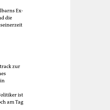
lbarns Ex-
nd die
seinerzeit
track zur
nes
 in
litiker ist
och am Tag