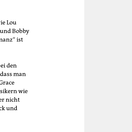
ie Lou
g und Bobby
anz“ ist
bei den
, dass man
 Grace
sikern wie
er nicht
ick und