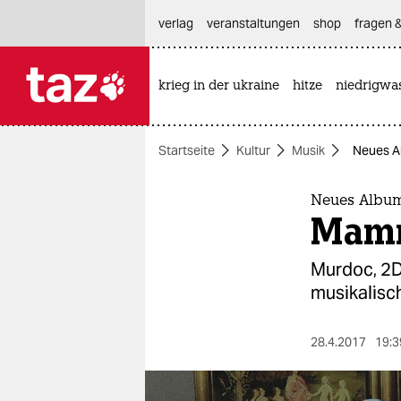
hautnavigation anspringen
hauptinhalt anspringen
footer anspringen
verlag
veranstaltungen
shop
fragen &
krieg in der ukraine
hitze
niedrigwa

taz zahl ich
taz zahl ich
Startseite
Kultur
Musik
Neues A
themen
politik
Neues Album
Mamm
öko
Murdoc, 2D,
gesellschaft
musikalisch
kultur
28.4.2017
19:3
sport