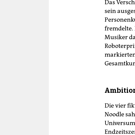
Das Versch
sein ausge
Personenkul
fremdelte.
Musiker da
Roboterpri
markierten
Gesamtkun
Ambitio
Die vier f
Noodle sah
Universum
Endzeitsze