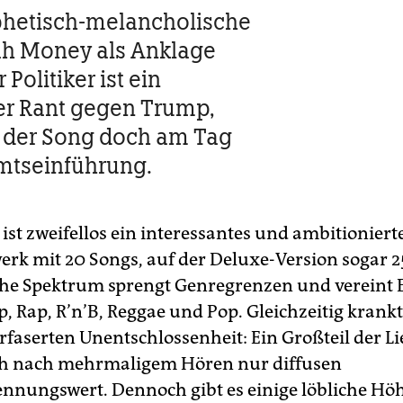
phetisch-melancholische
ah Money als Anklage
 Politiker ist ein
er Rant gegen Trump,
 der Song doch am Tag
mtseinführung.
st zweifellos ein interessantes und ambitioniert
 mit 20 Songs, auf der Deluxe-Version sogar 2
he Spektrum sprengt Genregrenzen und vereint E
 Rap, R’n’B, Reggae und Pop. Gleichzeitig krankt 
rfaserten Unentschlossenheit: Ein Großteil der L
ch nach mehrmaligem Hören nur diffusen
nnungswert. Dennoch gibt es einige löbliche H