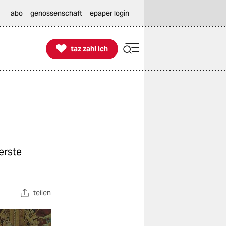
abo
genossenschaft
epaper login

taz zahl ich
taz zahl ich
erste
teilen