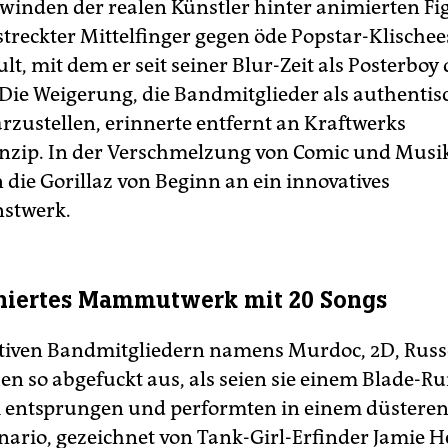
winden der realen Künstler hinter animierten F
streckter Mittelfinger gegen öde Popstar-Klische
t, mit dem er seit seiner Blur-Zeit als Posterboy
 Die Weigerung, die Bandmitglieder als authentis
rzustellen, erinnerte entfernt an Kraftwerks
nzip. In der Verschmelzung von Comic und Musi
 die Gorillaz von Beginn an ein innovatives
stwerk.
niertes Mammutwerk mit 20 Songs
iktiven Bandmitgliedern namens Murdoc, 2D, Russ
en so abgefuckt aus, als seien sie einem Blade-R
 entsprungen und performten in einem düstere
nario, gezeichnet von Tank-Girl-Erfinder Jamie H