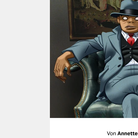
berlin
nord
wahrheit
verlag
verlag
veranstaltungen
shop
fragen & hilfe
unterstützen
abo
genossenschaft
Von
Annette