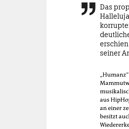
Das pro

Halleluj
korrupter
deutlich
erschien
seiner A
„Humanz“ i
Mammutwerk
musikalisc
aus HipHop,
an einer ze
besitzt au
Wiedererke