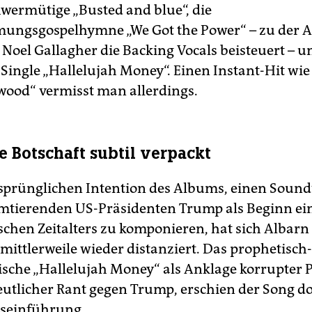
hwermütige „Busted and blue“, die
ngsgospelhymne „We Got the Power“ – zu der A
 Noel Gallagher die Backing Vocals beisteuert – u
Single „Hallelujah Money“. Einen Instant-Hit wie 
twood“ vermisst man allerdings.
e Botschaft subtil verpackt
sprünglichen Intention des Albums, einen Sound
mtierenden US-Präsidenten Trump als Beginn ei
schen Zeitalters zu komponieren, hat sich Albarn
mittlerweile wieder distanziert. Das prophetisch-
sche „Hallelujah Money“ als Anklage korrupter Po
eutlicher Rant gegen Trump, erschien der Song d
tseinführung.