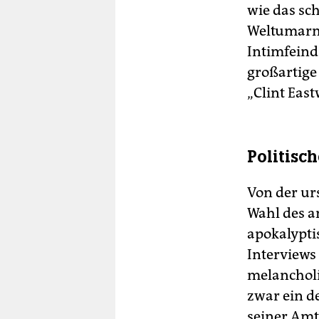
wie das sc
Weltumarmu
Intimfeind
großartige 
„Clint Eas
Politisch
Von der ur
Wahl des a
apokalypti
Interviews 
melancholi
zwar ein d
seiner Am