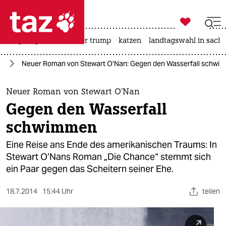

taz zahl ich
bergsteigen
usa unter trump
katzen
landtagswahl in sachs

taz zahl ich
ch
Neuer Roman von Stewart O’Nan: Gegen den Wasserfall schwi
taz zahl ich
themen
Neuer Roman von Stewart O’Nan
Gegen den Wasserfall
politik
schwimmen
öko
Eine Reise ans Ende des amerikanischen Traums: In
Stewart O’Nans Roman „Die Chance“ stemmt sich
gesellschaft
ein Paar gegen das Scheitern seiner Ehe.
kultur
18.7.2014
15:44 Uhr
teilen
sport