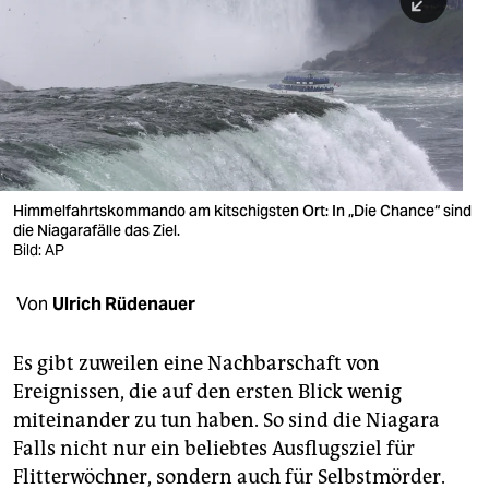
berlin
nord
wahrheit
verlag
verlag
Himmelfahrtskommando am kitschigsten Ort: In „Die Chance“ sind
die Niagarafälle das Ziel.
veranstaltungen
Bild: AP
shop
Von
Ulrich Rüdenauer
fragen & hilfe
unterstützen
Es gibt zuweilen eine Nachbarschaft von
Ereignissen, die auf den ersten Blick wenig
abo
miteinander zu tun haben. So sind die Niagara
Falls nicht nur ein beliebtes Ausflugsziel für
genossenschaft
Flitterwöchner, sondern auch für Selbstmörder.