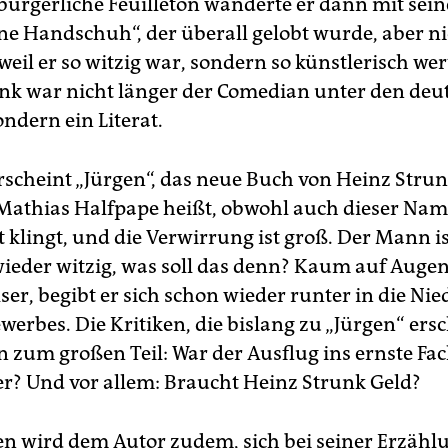
 bürgerliche Feuilleton wanderte er dann mit s
ne Handschuh“, der überall gelobt wurde, aber ni
eil er so witzig war, sondern so künstlerisch wert
nk war nicht länger der Comedian unter den deu
ndern ein Literat.
erscheint „Jürgen“, das neue Buch von Heinz Strun
 Mathias Halfpape heißt, obwohl auch dieser Nam
klingt, und die Verwirrung ist groß. Der Mann ist
wieder witzig, was soll das denn? Kaum auf Auge
ser, begibt er sich schon wieder runter in die N
werbes. Die Kritiken, die bislang zu „Jürgen“ ers
n zum großen Teil: War der Ausflug ins ernste Fa
r? Und vor allem: Braucht Heinz Strunk Geld?
n wird dem Autor zudem, sich bei seiner Erzähl