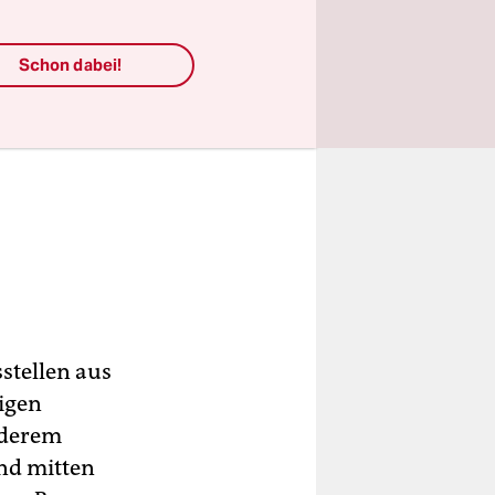
Schon dabei!
sstellen aus
igen
nderem
nd mitten