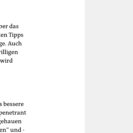
ber das
ten Tipps
ge. Auch
illigen
 wird
s bessere
penetrant
 gehauen
en“ und ­