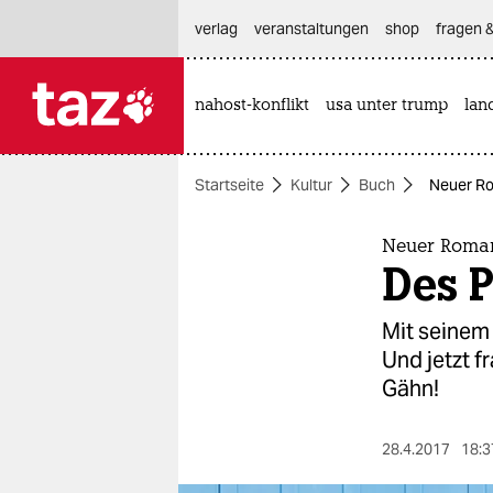
hautnavigation anspringen
hauptinhalt anspringen
footer anspringen
verlag
veranstaltungen
shop
fragen &
nahost-konflikt
usa unter trump
lan

taz zahl ich
taz zahl ich
Startseite
Kultur
Buch
Neuer Ro
themen
politik
Neuer Roman
Des 
öko
Mit seinem
gesellschaft
Und jetzt f
Gähn!
kultur
sport
28.4.2017
18:3