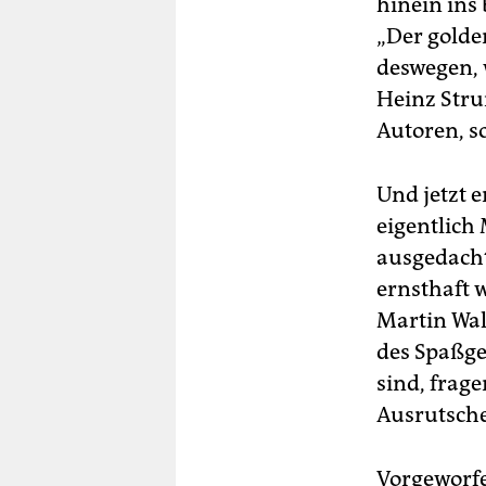
hinein ins
„Der golde
deswegen, w
Heinz Stru
Autoren, so
Und jetzt 
eigentlich
ausgedacht 
ernsthaft 
Martin Wal
des Spaßge
sind, frage
Ausrutsche
Vorgeworfe