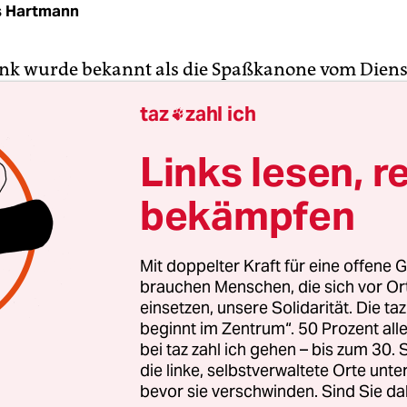
s Hartmann
nk wurde bekannt als die Spaßkanone vom Dien
ich recht ausgefallene Kanäle für seine Witze. Mi
taz
zahl ich

un erhoben er und die weiteren Hamburger
nenten Jacques Palminger und Rocko Schamoni
Links lesen, r
erze zur Kunstform und mit Fraktus erfand er mi
bekämpfen
e deutsche Version der Spinal Tap, die immerhin 
ustig war.
Mit doppelter Kraft für eine offene G
 „Fleisch ist mein Gemüse“ wurde gar zum Bests
brauchen Menschen, die sich vor O
sich, dass sein verschrobener Hamburger-Humors
einsetzen, unsere Solidarität. Die ta
beginnt im Zentrum“. 50 Prozent a
io-Barth-Republik tatsächlich konsensfähig zu sei
bei taz zahl ich gehen – bis zum 30
die linke, selbstverwaltete Orte unte
bevor sie verschwinden. Sind Sie da