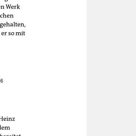
en Werk
schen
gehalten,
 er so mit
56
 Heinz
 dem