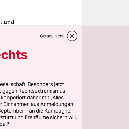
st und
t dem
Gerade nicht
echts
t derselben
einen Film
esellschaft! Besonders jetzt
eller, und
rt gegen Rechtsextremismus
chule-Witz
z kooperiert daher mit „Alles
ller Einnahmen aus Anmeldungen
n scheint.
. September – an die Kampagne,
rstützt und Freiräume sichern will,
bei?