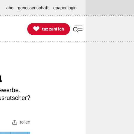
abo
genossenschaft
epaper login

taz zahl ich
taz zahl ich
n
ewerbe.
Ausrutscher?
teilen