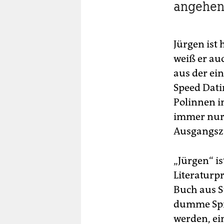
angehend
Jürgen ist 
weiß er au
aus der ei
Speed Datin
Polinnen in
immer nur 
Ausgangsz
„Jürgen“ i
Literaturpr
Buch aus S
dumme Spr
werden, ei