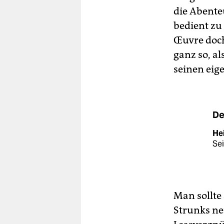
die Abente
bedient zu
Œuvre doch
ganz so, al
seinen eig
De
He
Sei
Man sollte
Strunks ne