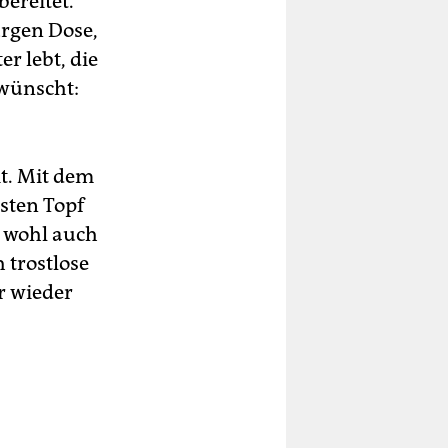
ereitet.
ürgen Dose,
er lebt, die
 wünscht:
it. Mit dem
gsten Topf
d wohl auch
 trostlose
r wieder