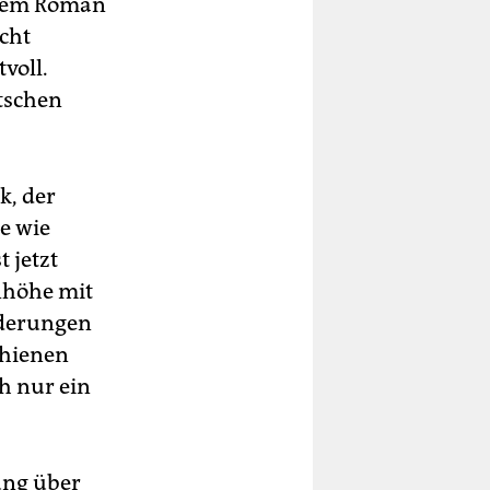
einem Roman
cht
voll.
tschen
k, der
e wie
 jetzt
nhöhe mit
iederungen
chienen
ch nur ein
ung über