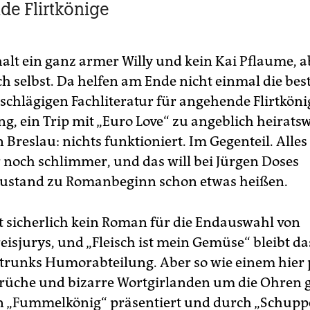
e ­Flirtkönige
halt ein ganz armer Willy und kein Kai Pflaume, a
ch selbst. Da helfen am Ende nicht einmal die bes
nschlägigen Fachliteratur für angehende Flirtköni
g, ein Trip mit „Euro Love“ zu angeblich heiratsw
 Breslau: nichts funktio­niert. Im Gegenteil. Alles
noch schlimmer, und das will bei Jürgen Doses
ustand zu Romanbeginn schon etwas heißen.
st sicherlich kein Roman für die Endauswahl von
eisjurys, und „Fleisch ist mein Gemüse“ bleibt da
trunks Humorabteilung. Aber so wie einem hier 
üche und bizarre Wortgirlanden um die Ohren
n „Fummelkönig“ präsentiert und durch „Schupp