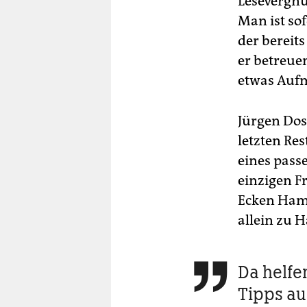
Lesevergnü
Man ist so
der bereits
er betreue
etwas Aufm
Jürgen Dos
letzten Res
eines pass
einzigen F
Ecken Ham
allein zu 
Da helfe

Tipps aus