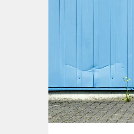
berlin
nord
wahrheit
verlag
verlag
veranstaltungen
shop
fragen & hilfe
unterstützen
abo
genossenschaft