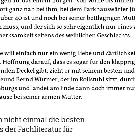
gen ab, das einem „Jürgen“ von vorne bis hinten b
fort ganz nah bei ihm, bei dem Parkhauswärter J
 über 40 ist und noch bei seiner bettlägrigen Mutt
n muss, und der sich so sehr eigentlich nur eines
erksamkeit seitens des weiblichen Geschlechts.
e will einfach nur ein wenig Liebe und Zärtlichke
t Hoffnung darauf, dass es sogar für den klappri
enden Deckel gibt, zieht er mit seinem besten un
reund Bernd Würmer, der im Rollstuhl sitzt, durch
burgs und landet am Ende dann doch immer nu
Hause bei seiner armen Mutter.
n nicht einmal die besten
 der Fachliteratur für