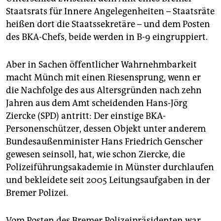
epaper login
Staatsrats für Innere Angelegenheiten – Staatsräte
heißen dort die Staatssekretäre – und dem Posten
des BKA-Chefs, beide werden in B-9 eingruppiert.
Aber in Sachen öffentlicher Wahrnehmbarkeit
macht Münch mit einen Riesensprung, wenn er
die Nachfolge des aus Altersgründen nach zehn
Jahren aus dem Amt scheidenden Hans-Jörg
Ziercke (SPD) antritt: Der einstige BKA-
Personenschützer, dessen Objekt unter anderem
Bundesaußenminister Hans Friedrich Genscher
gewesen seinsoll, hat, wie schon Ziercke, die
Polizeiführungsakademie in Münster durchlaufen
und bekleidete seit 2005 Leitungsaufgaben in der
Bremer Polizei.
Vom Posten des Bremer Polizeipräsidenten war