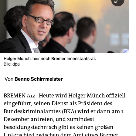
berlin
nord
wahrheit
verlag
verlag
Holger Münch, hier noch Bremer Innenstaatsrat.
Bild: dpa
veranstaltungen
shop
Von
Benno Schirrmeister
fragen & hilfe
BREMEN
taz
| Heute wird Holger Münch offiziell
unterstützen
eingeführt, seinen Dienst als Präsident des
Bundeskriminalamtes (BKA) wird er dann am 1.
abo
Dezember antreten, und zumindest
genossenschaft
besoldungstechnisch gibt es keinen großen
Unterschied zwischen dem Amt eines Bremer