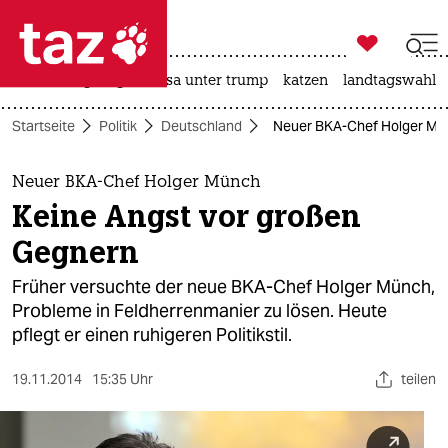

taz zahl ich
hitze
bergsteigen
usa unter trump
katzen
landtagswahl i

taz zahl ich
Startseite
Politik
Deutschland
Neuer BKA-Chef Holger Mün
taz zahl ich
themen
Neuer BKA-Chef Holger Münch
Keine Angst vor großen
politik
Gegnern
öko
Früher versuchte der neue BKA-Chef Holger Münch,
Probleme in Feldherrenmanier zu lösen. Heute
gesellschaft
pflegt er einen ruhigeren Politikstil.
kultur
19.11.2014
15:35 Uhr
teilen
sport