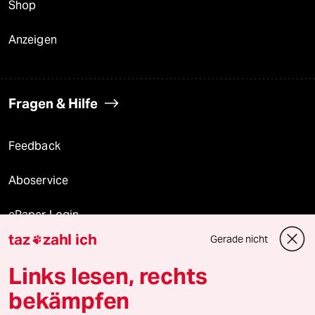
Shop
Anzeigen
Fragen & Hilfe
Feedback
Aboservice
ePaper Login
taz
zahl ich
Gerade nicht

Downloads für Abonnierende
Links lesen, rechts
bekämpfen
© 2026 taz Verlags und Vertriebs GmbH