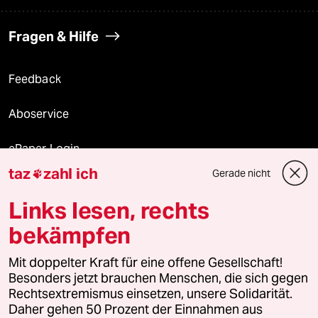
Fragen & Hilfe
Feedback
Aboservice
ePaper Login
taz
zahl ich
Gerade nicht

Downloads für Abonnierende
Links lesen, rechts
bekämpfen
© 2026 taz Verlags und Vertriebs GmbH
Mit doppelter Kraft für eine offene Gesellschaft!
Alle Rechte vorbehalten. Bei rechtlichen Fragen oder für Genehmigungen
wenden Sie sich bitte an
lizenzen@taz.de
Besonders jetzt brauchen Menschen, die sich gegen
Rechtsextremismus einsetzen, unsere Solidarität.
Daher gehen 50 Prozent der Einnahmen aus
Feedback
Redaktionsstatut
Kommune-Richtlinien
KI-