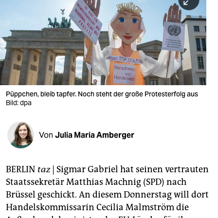
berlin
nord
wahrheit
verlag
verlag
Püppchen, bleib tapfer. Noch steht der große Protesterfolg aus
Bild: dpa
veranstaltungen
shop
Von
Julia Maria Amberger
fragen & hilfe
unterstützen
BERLIN
taz
|
Sigmar Gabriel hat seinen vertrauten
Staatssekretär Matthias Machnig (SPD) nach
abo
Brüssel geschickt. An diesem Donnerstag will dort
genossenschaft
Handelskommissarin Cecilia Malmström die