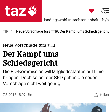

taz zahl ich
niedrigwasser
rente
landtagswahl in sachsen-anhalt
hybri

taz zahl ich
TTIP
Neue Vorschläge fürs TTIP: Der Kampf ums Schiedsgericht
taz zahl ich
themen
Neue Vorschläge fürs TTIP
Der Kampf ums
politik
Schiedsgericht
öko
Die EU-Kommission will Mitgliedsstaaten auf Linie
bringen. Doch selbst der SPD gehen die neuen
gesellschaft
Vorschläge nicht weit genug.
kultur
7.5.2015
8:07 Uhr
teilen
sport