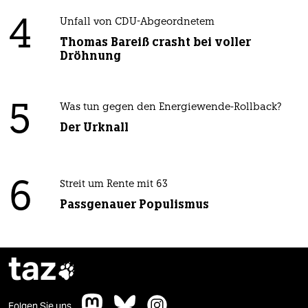
4
Unfall von CDU-Abgeordnetem
Thomas Bareiß crasht bei voller
Dröhnung
5
Was tun gegen den Energiewende-Rollback?
Der Urknall
6
Streit um Rente mit 63
Passgenauer Populismus
taz

Folgen Sie uns