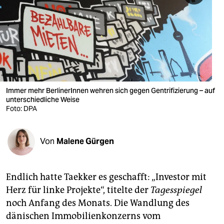
berlin
nord
wahrheit
verlag
verlag
Immer mehr BerlinerInnen wehren sich gegen Gentrifizierung – auf
unterschiedliche Weise
veranstaltungen
Foto: DPA
shop
Von
Malene Gürgen
fragen & hilfe
unterstützen
Endlich hatte Taekker es geschafft: „Investor mit
abo
Herz für linke Projekte“, titelte der
Tagesspiegel
noch Anfang des Monats. Die Wandlung des
genossenschaft
dänischen Immobilienkonzerns vom