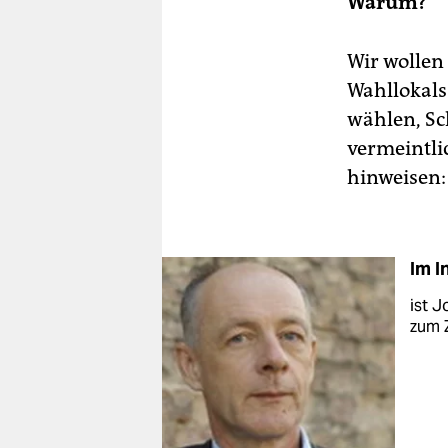
Warum?
Wir wollen
Wahllokals 
wählen, Sc
vermeintli
hinweisen: 
Im I
ist J
zum Z