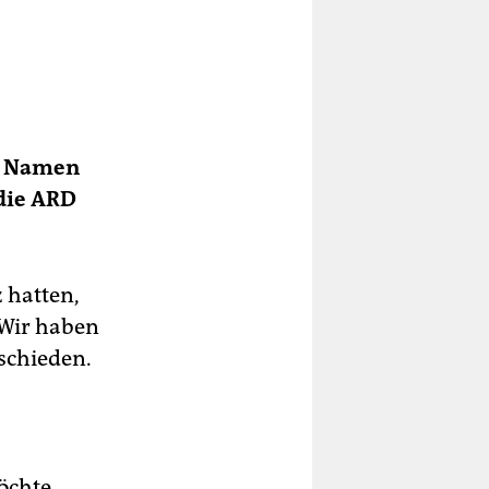
en Namen
die ARD
 hatten,
 Wir haben
schieden.
öchte,