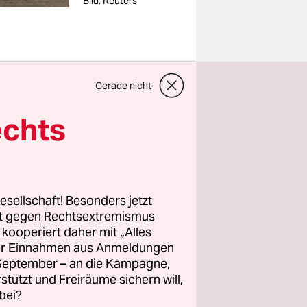
Bild: Reuters
Gerade nicht
Fernsehen
echts
agazin,
ne
esellschaft! Besonders jetzt
u“ auf
rt gegen Rechtsextremismus
z kooperiert daher mit „Alles
ller Einnahmen aus Anmeldungen
. September – an die Kampagne,
rstützt und Freiräume sichern will,
bei?