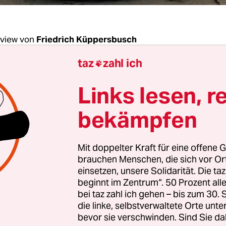
rview von
Friedrich Küppersbusch
taz
zahl ich

ersbusch, ab dem 10. Juni machen Sie im WDR 
Links lesen, r
Sendung „Tagesschaum“. Was ist das ?
bekämpfen
 Küppersbusch:
Ein Meinungs- und Kommentarm
r die Leute bis zur Bundestagswahl begleiten. Ei
Mit doppelter Kraft für eine offene G
nde Haltung, Erbauung und Trost. Die „Tagesscha
brauchen Menschen, die sich vor O
einsetzen, unsere Solidarität. Die ta
beginnt im Zentrum“. 50 Prozent a
bei taz zahl ich gehen – bis zum 30
ern ziemlich viel. Kommt das täglich?
die linke, selbstverwaltete Orte unte
bevor sie verschwinden. Sind Sie da