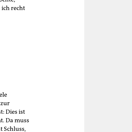
 ich recht
ele
 zur
 Dies ist
mt. Da muss
 Schluss,