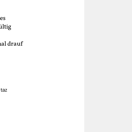
des
ültig
al drauf
 taz