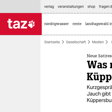
hautnavigation anspringen
hauptinhalt anspringen
footer anspringen
verlag
veranstaltungen
shop
fragen &
niedrigwasser
rente
landtagswahl i

taz zahl ich
taz zahl ich
Startseite
Gesellschaft
Medien
themen
politik
Neue Satir
Was 
öko
Küpp
gesellschaft
Kurzgesprä
kultur
Jauch gibt
Küppersbu
sport