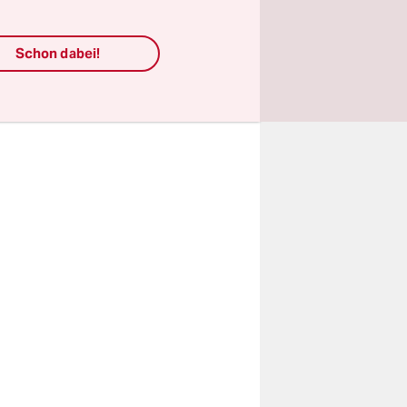
en. Also
hr.
Schon dabei!