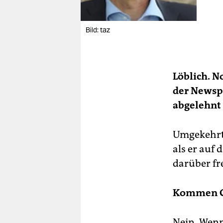
Bild: taz
Löblich. N
der Newsp
abgelehnt 
Umgekehrt. 
als er auf 
darüber fr
Kommen G
Nein. Wen