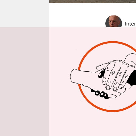
epaper login
Inte
Herr Küpp
eine neue 
Friedrich
mit dem wi
Viertelstu
Koks, also.
Kokser lab