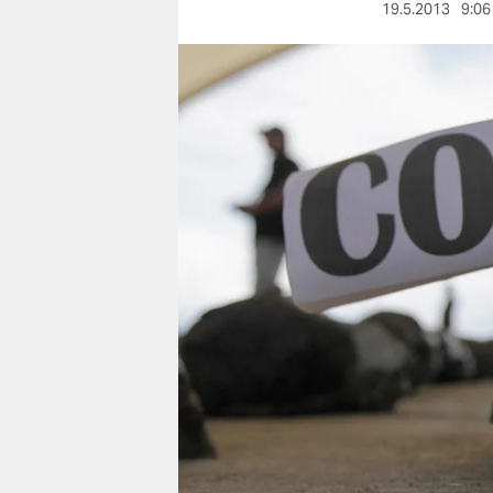
berlin
19.5.2013
9:06
nord
wahrheit
verlag
verlag
veranstaltungen
shop
fragen & hilfe
unterstützen
abo
genossenschaft