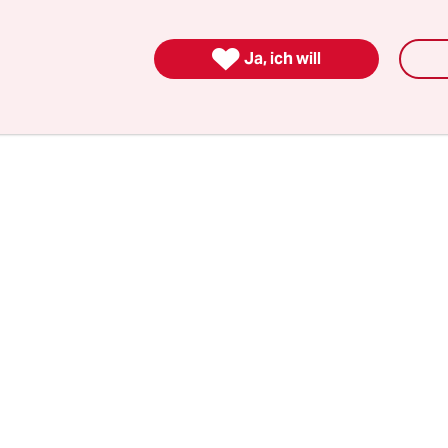
 „SternTV“ und „Günther Jauch“ eine Chance lass
 montags, dienstags und donnerstags um 23.15 U

Ja, ich will