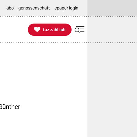
abo
genossenschaft
epaper login

taz zahl ich
taz zahl ich
 Günther