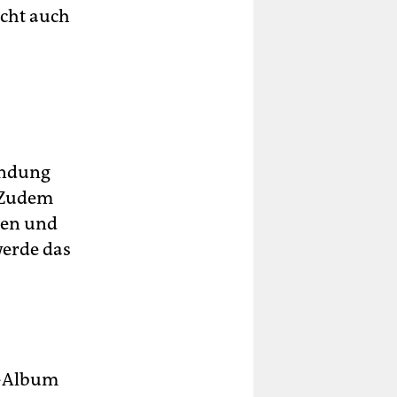
icht auch
endung
. Zudem
men und
werde das
ry-Album