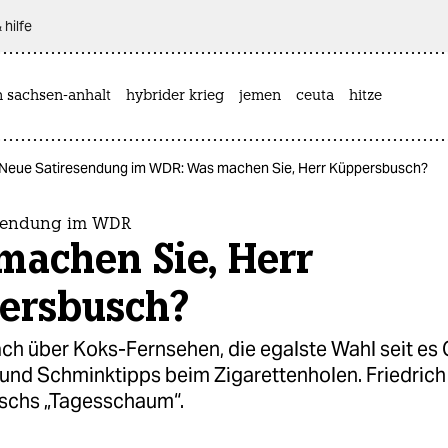
 hilfe
n sachsen-anhalt
hybrider krieg
jemen
ceuta
hitze
Neue Satiresendung im WDR: Was machen Sie, Herr Küppersbusch?
esendung im WDR
machen Sie, Herr
ersbusch?
ch über Koks-Fernsehen, die egalste Wahl seit es
 und Schminktipps beim Zigarettenholen. Friedrich
schs „Tagesschaum“.