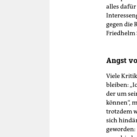
alles dafür
Interesseng
gegen die 
Friedhelm 
Angst vo
Viele Krit
bleiben: „I
der um sei
können“, m
trotzdem w
sich hindä
geworden: