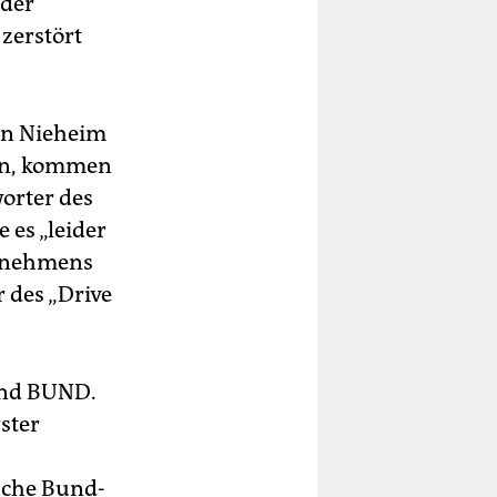
 der
zerstört
in Nieheim
ren, kommen
worter des
 es „leider
ernehmens
 des „Drive
band BUND.
rster
ische Bund-