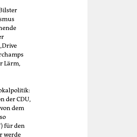
ilster
ismus
chende
er
„Drive
orchamps
r Lärm,
kalpolitik:
on der CDU,
r von dem
so
) für den
r werde