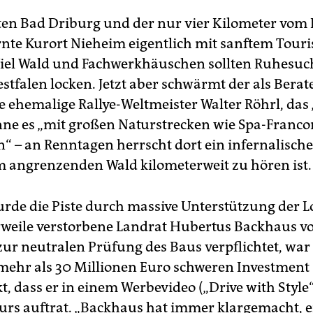
ten Bad Driburg und der nur vier Kilometer vom B
rnte Kurort Nieheim eigentlich mit sanftem Tour
iel Wald und Fachwerkhäuschen sollten Ruhesu
stfalen locken. Jetzt aber schwärmt der als Berat
e ehemalige Rallye-Weltmeister Walter Röhrl, das 
nne es „mit großen Naturstrecken wie Spa-Franc
 – an Renntagen herrscht dort ein infernalische
m angrenzenden Wald kilometerweit zu hören ist.
rde die Piste durch massive Unterstützung der Lo
rweile verstorbene Landrat Hubertus Backhaus v
 zur neutralen Prüfung des Baus verpflichtet, wa
mehr als 30 Millionen Euro schweren Investment 
, dass er in einem Werbevideo („Drive with Style“
rs auftrat. „Backhaus hat immer klargemacht, e