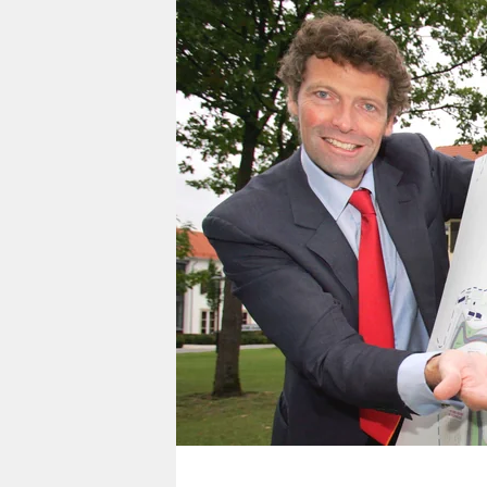
berlin
nord
wahrheit
verlag
verlag
veranstaltungen
shop
fragen & hilfe
unterstützen
abo
genossenschaft