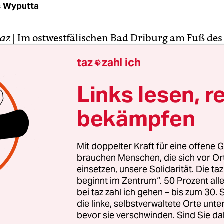
s Wyputta
taz
|
Im ostwestfälischen Bad Driburg am Fuß des
es ist Graf Marcus von Oeynhausen-Sierstorpff e
taz
zahl ich

icher Mann. Rund um das knapp 19.000 Einwohn
tädtchen betreibt der Landadelige Kurkliniken, e
Links lesen, r
serproduktion („Bad Driburger“) und das Luxus
bekämpfen
 Park“.
nde kann der Autofetischist, der bei Rennen sel
Mit doppelter Kraft für eine offene G
historischen Jaguar E-Type an den Start geht, ein
brauchen Menschen, die sich vor O
ng feiern. Am Naturpark Teutoburger Wald hat s
einsetzen, unsere Solidarität. Die ta
beginnt im Zentrum“. 50 Prozent a
igene Rennstrecke gebaut, die er stolz „Bilster Be
bei taz zahl ich gehen – bis zum 30
nnt. Auf dem Gelände eines ehemaligen Waffenla
die linke, selbstverwaltete Orte unte
 Armee entwarf Bauingenieur Hermann Tilke, der
bevor sie verschwinden. Sind Sie da