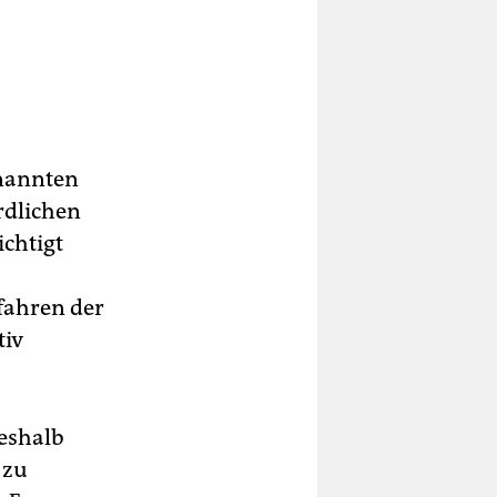
enannten
rdlichen
chtigt
fahren der
tiv
deshalb
 zu