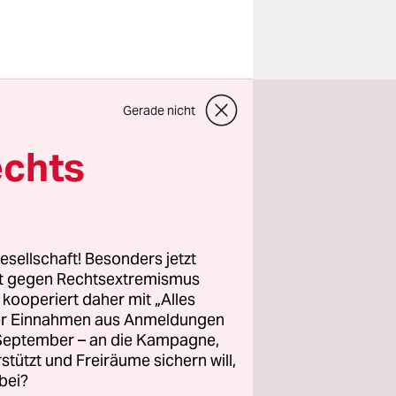
in
Gerade nicht
er
ine
echts
hotel
bst gern
esellschaft! Besonders jetzt
e
rt gegen Rechtsextremismus
ich der
z kooperiert daher mit „Alles
ller Einnahmen aus Anmeldungen
rg Drive
. September – an die Kampagne,
gers der
rstützt und Freiräume sichern will,
 schon für
bei?