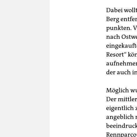
Dabei woll
Berg entfe
punkten. V
nach Ostwe
eingekauft
Resort“ kö
aufnehmen“
der auch i
Möglich wu
Der mittle
eigentlich
angeblich 
beeindruckt
Rennparcou