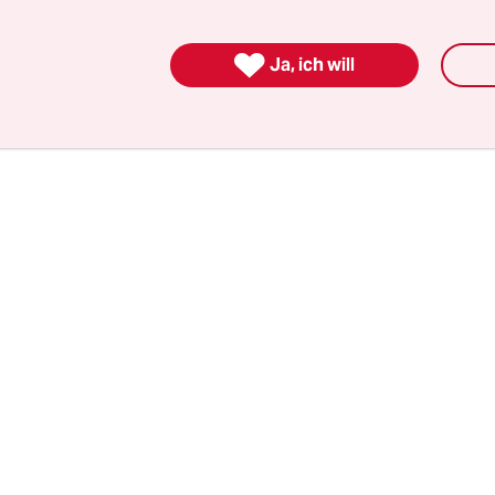
isten etwa in Bahrain und Schanghai verantwortl
kurs für Spitzengeschwindigkeiten von 250

Ja, ich will
lometer.