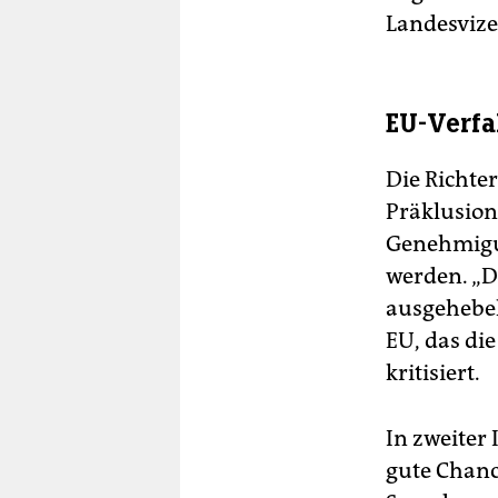
Landesviz
EU-Verfa
Die Richte
Präklusion
Genehmigun
werden. „D
ausgehebel
EU, das die
kritisiert.
In zweiter
gute Chanc