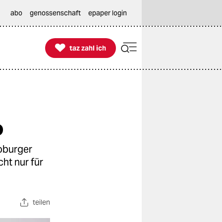
abo
genossenschaft
epaper login

taz zahl ich
taz zahl ich
o
toburger
cht nur für
teilen