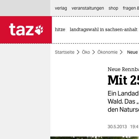
hautnavigation anspringen
hauptinhalt anspringen
footer anspringen
verlag
veranstaltungen
shop
fragen &
hitze
landtagswahl in sachsen-anhalt

taz zahl ich
taz zahl ich
Startseite
Öko
Ökonomie
Neue 
themen
politik
Neue Rennb
Mit 
öko
Ein Landade
gesellschaft
Wald. Das „
den Naturs
kultur
sport
30.5.2013
19:4