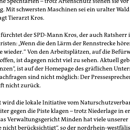
ne Spechtarten – trotz Artenschutz stehen sie vor
g. Mit schwersten Maschinen sei ein uralter Wald 
gt Tierarzt Kros.
ürchtet der SPD-Mann Kros, der auch Ratsherr 
uristen: „Wenn die den Lärm der Rennstrecke hö
e wieder.“ Von den Arbeitsplätzen, auf die Befür
ffen, ist dagegen nicht viel zu sehen. Aktuell gebe
nzen“, ist auf der Homepage des gräflichen Unt
Nachfragen sind nicht möglich: Der Pressesprecher
ft nicht zurück.
t wird die lokale Initiative vom Naturschutzver
iter gegen die Piste klagen – trotz Niederlage in e
Das Verwaltungsgericht Minden hat viele unserer
nicht berücksichtigt“, so der nordrhein-westfäl