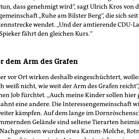
 tun, dass genehmigt wird“, sagt Ulrich Kros von 
emeinschaft „Ruhe am Bilster Berg“, die sich seit
Rennstrecke wendet. „Und der amtierende CDU-L
Spieker fährt den gleichen Kurs.“
r dem Arm des Grafen
iker vor Ort wirken deshalb eingeschüchtert, wol
ch weiß nicht, wie weit der Arm des Grafen reicht“,
nen Job fürchtet. „Auch meine Kinder sollen hier 
ahnt eine andere. Die Interessengemeinschaft wi
eiter kämpfen. Auf dem lange im Dornröschensc
mmernden Gelände sind seltene Tierarten heimi
 Nachgewiesen wurden etwa Kamm-Molche, Rot