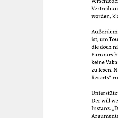
verschiede
Vertreibun
worden, kla
Außerdem f
ist, um To
die doch ni
Parcours ho
keine Vaka
zu lesen. 
Resorts“ ru
Unterstütz
Der will we
Instanz. „
Argumente 