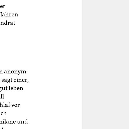
der
 Jahren
andrat
len anonym
 sagt einer,
gut leben
ll
hlaf vor
sch
milane und