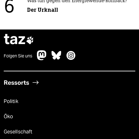
6
Was tun gegen den Energiewende-Rollback?
Der Urknall
taz

Folgen Sie uns
Ressorts
Politik
Öko
Gesellschaft