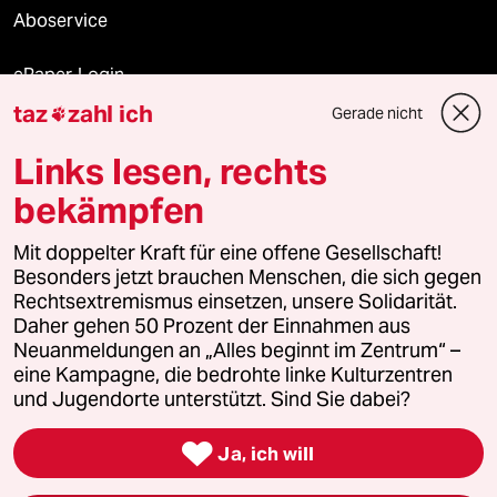
Aboservice
ePaper Login
taz
zahl ich
Gerade nicht

Downloads für Abonnierende
Links lesen, rechts
bekämpfen
© 2026 taz Verlags und Vertriebs GmbH
Alle Rechte vorbehalten. Bei rechtlichen Fragen oder für Genehmigungen
Mit doppelter Kraft für eine offene Gesellschaft!
wenden Sie sich bitte an
lizenzen@taz.de
Besonders jetzt brauchen Menschen, die sich gegen
Rechtsextremismus einsetzen, unsere Solidarität.
Daher gehen 50 Prozent der Einnahmen aus
Feedback
Redaktionsstatut
Kommune-Richtlinien
KI-
Neuanmeldungen an „Alles beginnt im Zentrum“ –
eine Kampagne, die bedrohte linke Kulturzentren
Leitlinie
Informant
Datenschutz
Impressum
AGB
und Jugendorte unterstützt. Sind Sie dabei?
Seitenwende
Einwilligungen widerrufen (Ads)

Ja, ich will