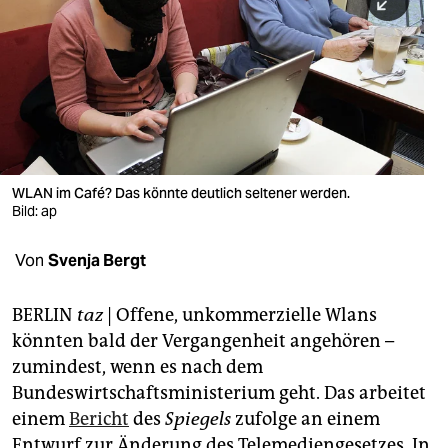
berlin
nord
wahrheit
verlag
verlag
WLAN im Café? Das könnte deutlich seltener werden.
Bild: ap
veranstaltungen
shop
Von
Svenja Bergt
fragen & hilfe
BERLIN
taz
| Offene, unkommerzielle Wlans
unterstützen
könnten bald der Vergangenheit angehören –
zumindest, wenn es nach dem
abo
Bundeswirtschaftsministerium geht. Das arbeitet
genossenschaft
einem
Bericht
des
Spiegels
zufolge an einem
Entwurf zur Änderung des Telemediengesetzes. In