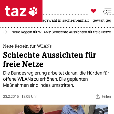

taz zahl ich
nahost-konflikt
landtagswahl in sachsen-anhalt
gewalt gege

taz zahl ich
ie
Neue Regeln für WLANs: Schlechte Aussichten für freie Netze
taz zahl ich
themen
Neue Regeln für WLANs
Schlechte Aussichten für
politik
freie Netze
öko
Die Bundesregierung arbeitet daran, die Hürden für
offene WLANs zu erhöhen. Die geplanten
gesellschaft
Maßnahmen sind indes umstritten.
kultur
23.2.2015
18:05 Uhr
teilen
sport