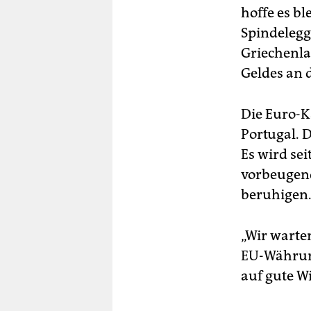
hoffe es bl
Spindelegg
Griechenla
Geldes an 
Die Euro-K
Portugal. 
Es wird sei
vorbeugen
beruhigen
„Wir warte
EU-Währung
auf gute W