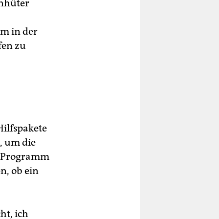
enhüter
m in der
fen zu
ilfspakete
, um die
as Programm
n, ob ein
ht, ich