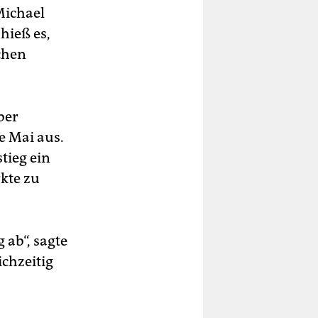
 Michael
hieß es,
chen
ber
e Mai aus.
tieg ein
kte zu
 ab“, sagte
chzeitig