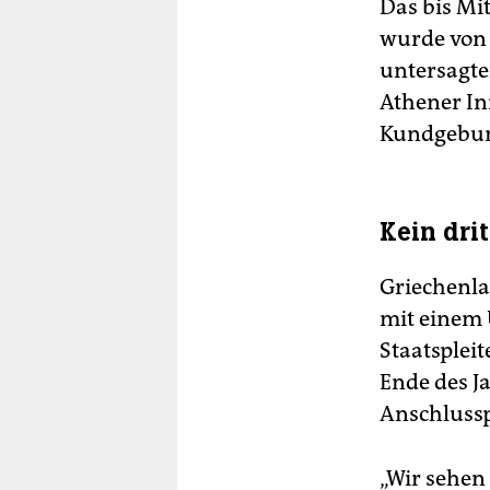
Das bis Mi
wurde von 
untersagt
Athener In
Kundgebun
Kein drit
Griechenla
mit einem 
Staatsplei
Ende des J
Anschlussp
„Wir sehen 