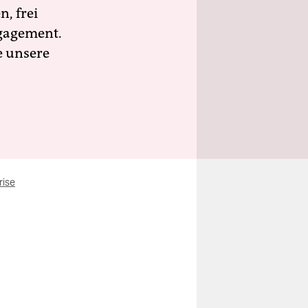
n, frei
ngagement.
e unsere
rise