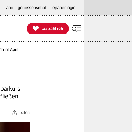
abo
genossenschaft
epaper login

taz zahl ich
taz zahl ich
ch im April
Sparkurs
fließen.
teilen