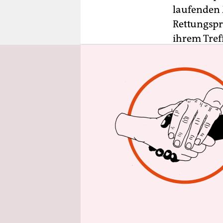
epaper login
laufenden 
Rettungspr
ihrem Tref
Milliarden 
Diplomate
Die Geldge
(EZB) und 
Verhandlun
Hilfen gee