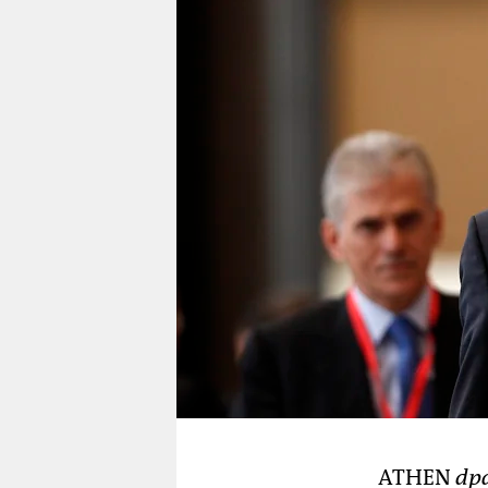
berlin
nord
wahrheit
verlag
verlag
veranstaltungen
shop
fragen & hilfe
unterstützen
abo
genossenschaft
ATHEN
dp