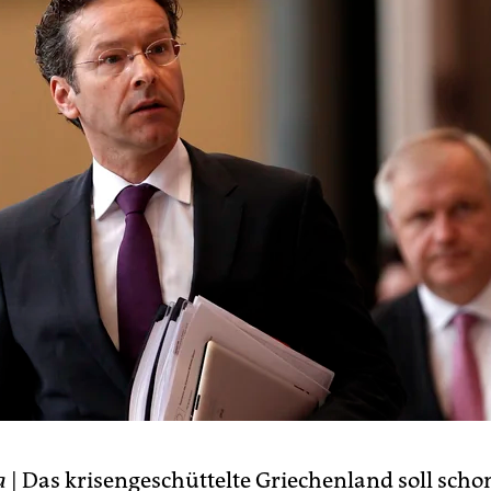
a
| Das krisengeschüttelte Griechenland soll scho