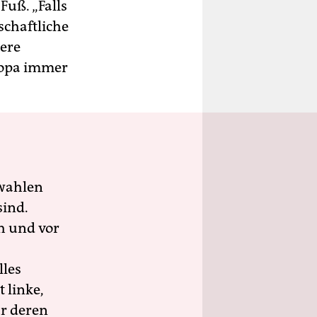
Fuß. „Falls
tschaftliche
sere
uropa immer
wahlen
sind.
h und vor
lles
 linke,
ür deren