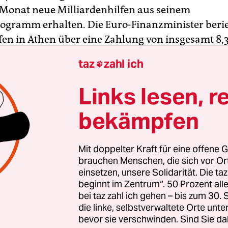
Monat neue Milliardenhilfen aus seinem
ogramm erhalten. Die Euro-Finanzminister berie
fen in Athen über eine Zahlung von insgesamt 8,
Euro, die in mehreren Raten fließen soll, bericht
taz
zahl ich

n am Dienstag.
Links lesen, r
ber-Troika von EU-Kommission, Europäischer Ze
bekämpfen
Internationalem Währungsfonds (IWF) hatte nac
gen mit der griechischen Regierung den Weg fü
bnet.
Mit doppelter Kraft für eine offene G
brauchen Menschen, die sich vor O
einsetzen, unsere Solidarität. Die ta
beginnt im Zentrum“. 50 Prozent a
bei taz zahl ich gehen – bis zum 30
die linke, selbstverwaltete Orte unte
bevor sie verschwinden. Sind Sie da