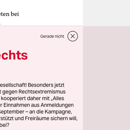
ten bei
3
eten
Gerade nicht
echts
ntralbank
h zähen
r neue
esellschaft! Besonders jetzt
rt gegen Rechtsextremismus
z kooperiert daher mit „Alles
ller Einnahmen aus Anmeldungen
. September – an die Kampagne,
rstützt und Freiräume sichern will,
bei?