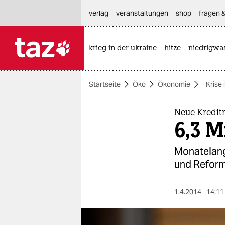
hautnavigation anspringen
hauptinhalt anspringen
footer anspringen
verlag
veranstaltungen
shop
fragen &
krieg in der ukraine
hitze
niedrigwa

taz zahl ich
taz zahl ich
Startseite
Öko
Ökonomie
Krise
themen
politik
Neue Kreditr
6,3 M
öko
Monatelang
gesellschaft
und Reform
kultur
1.4.2014
14:11
sport