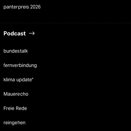
panterpreis 2026
Podcast
bundestalk
fernverbindung
klima update°
Mauerecho
Freie Rede
reingehen