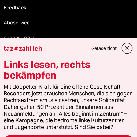
Feedback
Aboservice
ePaper Login
taz
zahl ich
Gerade nicht

Downloads für Abonnierende
Links lesen, rechts
bekämpfen
© 2026 taz Verlags und Vertriebs GmbH
Mit doppelter Kraft für eine offene Gesellschaft!
Alle Rechte vorbehalten. Bei rechtlichen Fragen oder für Genehmigungen
wenden Sie sich bitte an
lizenzen@taz.de
Besonders jetzt brauchen Menschen, die sich gegen
Rechtsextremismus einsetzen, unsere Solidarität.
Daher gehen 50 Prozent der Einnahmen aus
Feedback
Redaktionsstatut
Kommune-Richtlinien
KI-
Neuanmeldungen an „Alles beginnt im Zentrum“ –
eine Kampagne, die bedrohte linke Kulturzentren
Leitlinie
Informant
Datenschutz
Impressum
AGB
und Jugendorte unterstützt. Sind Sie dabei?