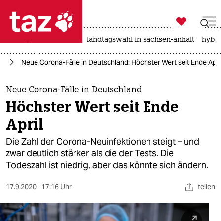

taz zahl ich
niedrigwasser
rente
landtagswahl in sachsen-anhalt
hybri

taz zahl ich
us
Neue Corona-Fälle in Deutschland: Höchster Wert seit Ende Apri
taz zahl ich
themen
Neue Corona-Fälle in Deutschland
Höchster Wert seit Ende
politik
April
öko
Die Zahl der Corona-Neuinfektionen steigt – und
zwar deutlich stärker als die der Tests. Die
gesellschaft
Todeszahl ist niedrig, aber das könnte sich ändern.
kultur
17.9.2020
17:16 Uhr
teilen
sport