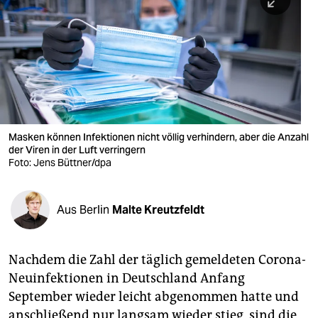
berlin
nord
wahrheit
verlag
verlag
Masken können Infektionen nicht völlig verhindern, aber die Anzahl
der Viren in der Luft verringern
veranstaltungen
Foto: Jens Büttner/dpa
shop
fragen & hilfe
Aus Berlin
Malte Kreutzfeldt
unterstützen
Nachdem die Zahl der täglich gemeldeten Corona-
abo
Neuinfektionen in Deutschland Anfang
genossenschaft
September wieder leicht abgenommen hatte und
anschließend nur langsam wieder stieg, sind die