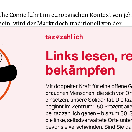
che Comic führt im europäischen Kontext von jeh
ein, wird der Markt doch traditionell von der
ischen Konkurrenz dominiert. Jedoch gibt es seit 
taz
zahl ich

lle, vitale Szene, die immer wieder eigenwillige 
ragende Zeichner hervorbringt.
Links lesen, r
bekämpfen
ichten aus dem Viertel“ von Gabi Beltrán und Ba
n die Schattenseite der Insel Mallorca, bevor sie 
dies entwickelt hat, denn sie führen uns ins Jah
Mit doppelter Kraft für eine offene G
no, einem ärmlichen Viertel der Hauptstadt Palm
brauchen Menschen, die sich vor O
einsetzen, unsere Solidarität. Die ta
der früher erwachsen, als sie eigentlich wollten.
beginnt im Zentrum“. 50 Prozent a
ten sind Jugendliche, Kinder von Prostituierten, 
bei taz zahl ich gehen – bis zum 30
chlägern. Ein Aufwachsen in diesem sozialen Br
die linke, selbstverwaltete Orte unte
t zwangsläufig zur Verrohung, zu eigenen krimin
bevor sie verschwinden. Sind Sie da