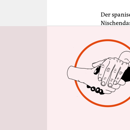
epaper login
Der spanis
Nischendas
frankobelg
professione
und heraus
Die „Gesch
Seguí zeige
Urlaubspara
Barrio Chi
wurden Kin
Protagonis
Junkies, S
führte fas