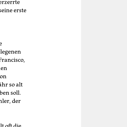
erzerrte
eine erste
e
elegenen
rancisco,
hen
von
hr so alt
en soll.
hler, der
t oft die