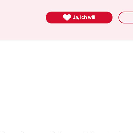
, zu einer Drogenkarriere und bei einigen zum

Ja, ich will