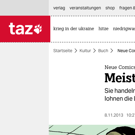
hautnavigation anspringen
hauptinhalt anspringen
footer anspringen
verlag
veranstaltungen
shop
fragen &
krieg in der ukraine
hitze
niedrigwa

taz zahl ich
taz zahl ich
Startseite
Kultur
Buch
Neue Com
themen
politik
Neue Comic
Meist
öko
Sie handel
gesellschaft
lohnen die 
kultur
8.11.2013
10:2
sport