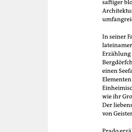
saftiger bl
Architektu
umfangreic
In seiner F
lateinamer
Erzählung 
Bergdörfch
einen Seef
Elementen 
Einheimisc
wie ihr Gr
Der liebens
von Geiste
Prado erzäh