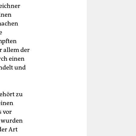
eichner
inen
 machen
e
mpften
r allem der
rch einen
andelt und
ehört zu
einen
s vor
n wurden
er Art