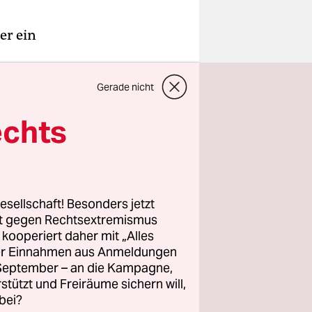
er ein
Jahren eine
Gerade nicht
Autoren
echts
rtolomé
sich zum
r 1980, ins
esellschaft! Besonders jetzt
a. Hier
rt gegen Rechtsextremismus
z kooperiert daher mit „Alles
 Die
ller Einnahmen aus Anmeldungen
Säufern,
. September – an die Kampagne,
ennpunkt
rstützt und Freiräume sichern will,
ellen
bei?