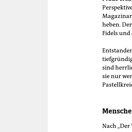
Perspektiv
Magazinart
heben. Der 
Fidels und
Entstanden
tiefgründi
sind herrl
sie nur we
Pastellkre
Mensche
Nach „Der 