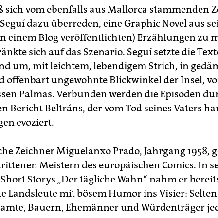
eß sich vom ebenfalls aus Mallorca stammenden Z
Seguí dazu überreden, eine Graphic Novel aus se
in einem Blog veröffentlichten) Erzählungen zu
nkte sich auf das Szenario. Seguí setzte die Text
d um, mit leichtem, lebendigem Strich, in gedä
d offenbart ungewohnte Blickwinkel der Insel, vo
ssen Palmas. Verbunden werden die Episoden du
hen Bericht Beltráns, der vom Tod seines Vaters h
en evoziert.
sche Zeichner Miguelanxo Prado, Jahrgang 1958, g
rittenen Meistern des europäischen Comics. In s
 Short Storys „Der tägliche Wahn“ nahm er bereit
ne Landsleute mit bösem Humor ins Visier: Selte
eamte, Bauern, Ehemänner und Würdenträger jed