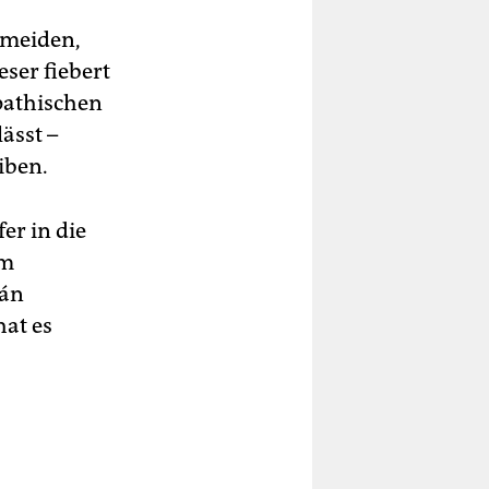
 meiden,
eser fiebert
pathischen
ässt –
iben.
er in die
um
rán
hat es