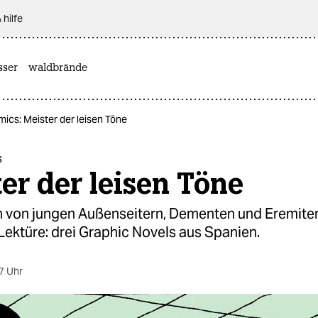
 hilfe
sser
waldbrände
ics: Meister der leisen Töne
s
er der leisen Töne
n von jungen Außenseitern, Dementen und Eremiten
Lektüre: drei Graphic Novels aus Spanien.
7 Uhr