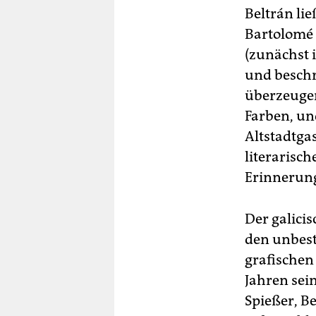
Beltrán li
Bartolomé 
(zunächst 
und beschrä
überzeugen
Farben, un
Altstadtga
literarisc
Erinnerung
Der galici
den unbest
grafischen
Jahren sei
Spießer, B