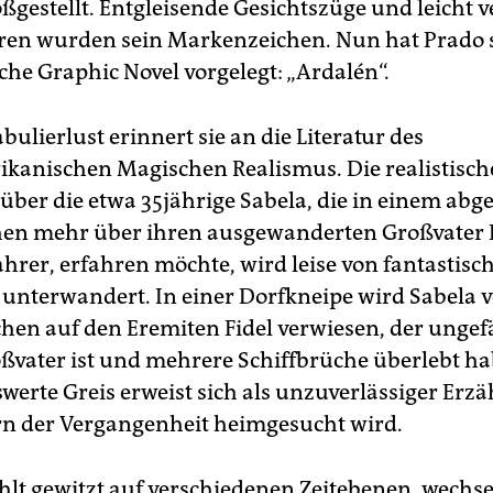
oßgestellt. Entgleisende Gesichtszüge und leicht v
ren wurden sein Markenzeichen. Nun hat Prado s
he Graphic Novel vorgelegt: „Ardalén“.
abulierlust erinnert sie an die Literatur des
ikanischen Magischen Realismus. Die realistisch
über die etwa 35jährige Sabela, die in einem abg
en mehr über ihren ausgewanderten Großvater F
ahrer, erfahren möchte, wird leise von fantastisc
unterwandert. In einer Dorfkneipe wird Sabela 
hen auf den Eremiten Fidel verwiesen, der ungefä
oßvater ist und mehrere Schiffbrüche überlebt hab
werte Greis erweist sich als unzuverlässiger Erzä
rn der Vergangenheit heimgesucht wird.
lt gewitzt auf verschiedenen Zeitebenen, wechsel