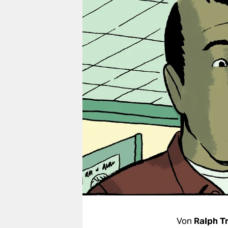
berlin
nord
wahrheit
verlag
verlag
veranstaltungen
shop
fragen & hilfe
unterstützen
abo
genossenschaft
Von
Ralph 