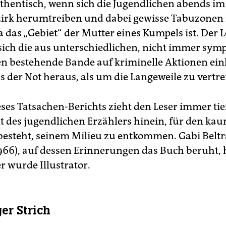
uthentisch, wenn sich die Jugendlichen abends im
zirk herumtreiben und dabei gewisse Tabuzonen
a das „Gebiet“ der Mutter eines Kumpels ist. Der L
sich die aus unterschiedlichen, nicht immer sym
n bestehende Bande auf kriminelle Aktionen einl
s der Not heraus, als um die Langeweile zu vertre
ses Tatsachen-Berichts zieht den Leser immer tief
t des jugendlichen Erzählers hinein, für den ka
esteht, seinem Milieu zu entkommen. Gabi Belt
966), auf dessen Erinnerungen das Buch beruht, 
er wurde Illustrator.
er Strich