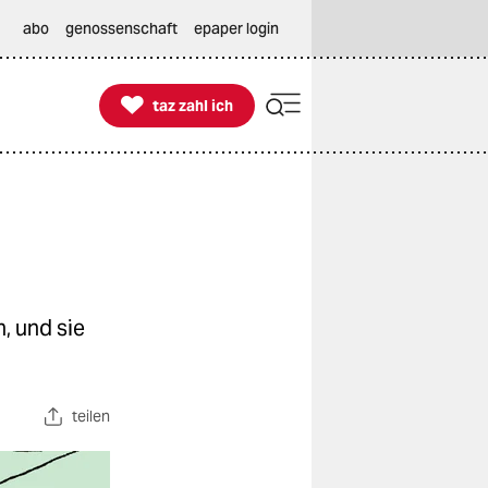
abo
genossenschaft
epaper login

taz zahl ich
taz zahl ich
, und sie
teilen