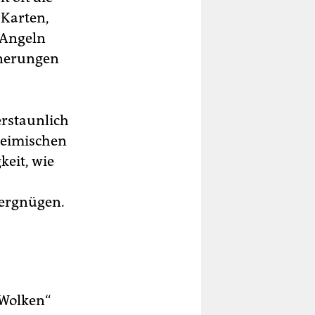
 Karten,
 Angeln
innerungen
erstaunlich
nheimischen
keit, wie
Vergnügen.
 Wolken“