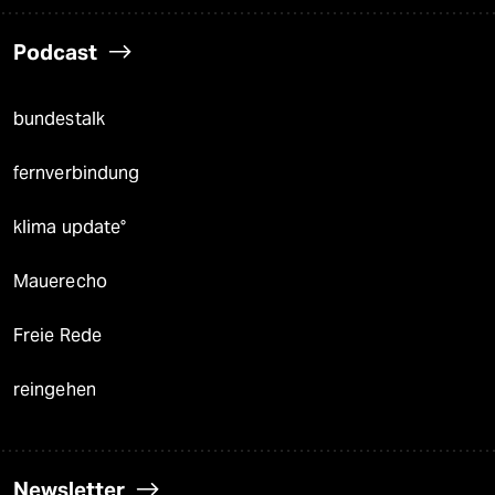
Podcast
bundestalk
fernverbindung
klima update°
Mauerecho
Freie Rede
reingehen
Newsletter