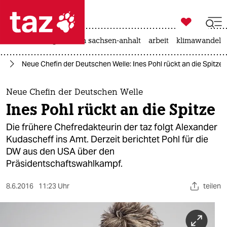

taz zahl ich
hitze
landtagswahl in sachsen-anhalt
arbeit
klimawandel

taz zahl ich
en
Neue Chefin der Deutschen Welle: Ines Pohl rückt an die Spitze
taz zahl ich
themen
Neue Chefin der Deutschen Welle
Ines Pohl rückt an die Spitze
politik
Die frühere Chefredakteurin der taz folgt Alexander
öko
Kudascheff ins Amt. Derzeit berichtet Pohl für die
DW aus den USA über den
gesellschaft
Präsidentschaftswahlkampf.
kultur
8.6.2016
11:23 Uhr
teilen
sport