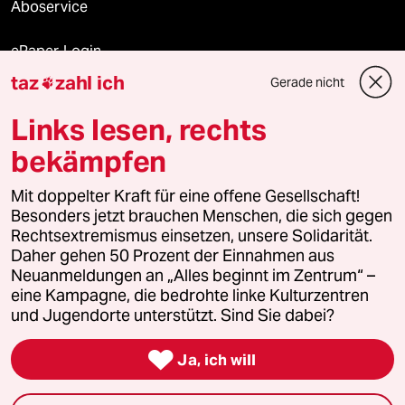
Aboservice
ePaper Login
taz
zahl ich
Gerade nicht

Downloads für Abonnierende
Links lesen, rechts
bekämpfen
© 2026 taz Verlags und Vertriebs GmbH
Mit doppelter Kraft für eine offene Gesellschaft!
Alle Rechte vorbehalten. Bei rechtlichen Fragen oder für Genehmigungen
wenden Sie sich bitte an
lizenzen@taz.de
Besonders jetzt brauchen Menschen, die sich gegen
Rechtsextremismus einsetzen, unsere Solidarität.
Daher gehen 50 Prozent der Einnahmen aus
Feedback
Redaktionsstatut
Kommune-Richtlinien
KI-
Neuanmeldungen an „Alles beginnt im Zentrum“ –
eine Kampagne, die bedrohte linke Kulturzentren
Leitlinie
Informant
Datenschutz
Impressum
AGB
und Jugendorte unterstützt. Sind Sie dabei?
Seitenwende
Einwilligungen widerrufen (Ads)

Ja, ich will