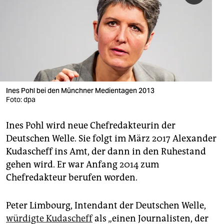
berlin
nord
wahrheit
verlag
verlag
Ines Pohl bei den Münchner Medientagen 2013
Foto: dpa
veranstaltungen
Ines Pohl wird neue Chefredakteurin der
shop
Deutschen Welle. Sie folgt im März 2017 Alexander
fragen & hilfe
Kudascheff ins Amt, der dann in den Ruhestand
gehen wird. Er war Anfang 2014 zum
unterstützen
Chefredakteur berufen worden.
abo
Peter Limbourg, Intendant der Deutschen Welle,
genossenschaft
würdigte Kudascheff
als „einen Journalisten, der