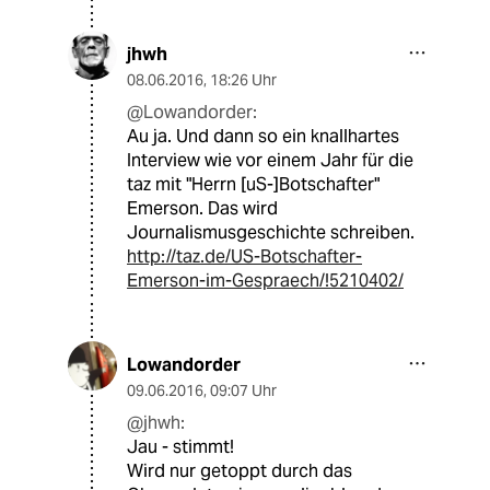
jhwh
08.06.2016
,
18:26 Uhr
@Lowandorder:
Au ja. Und dann so ein knallhartes
Interview wie vor einem Jahr für die
taz mit "Herrn [uS-]Botschafter"
Emerson. Das wird
Journalismusgeschichte schreiben.
http://taz.de/US-Botschafter-
Emerson-im-Gespraech/!5210402/
Lowandorder
09.06.2016
,
09:07 Uhr
@jhwh:
Jau - stimmt!
Wird nur getoppt durch das