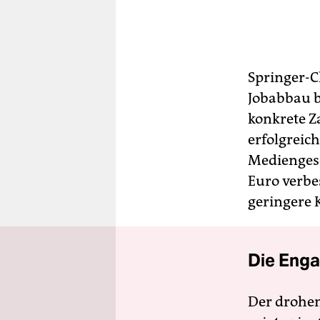
Springer-C
Jobabbau b
konkrete Z
erfolgreic
Mediengesc
Euro verbes
geringere 
Die Enga
Der drohe