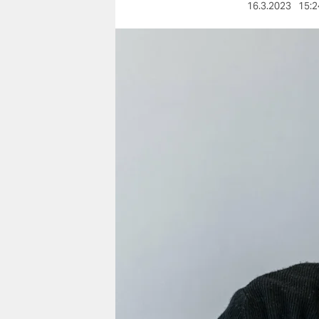
berlin
16.3.2023
15:2
nord
wahrheit
verlag
verlag
veranstaltungen
shop
fragen & hilfe
unterstützen
abo
genossenschaft