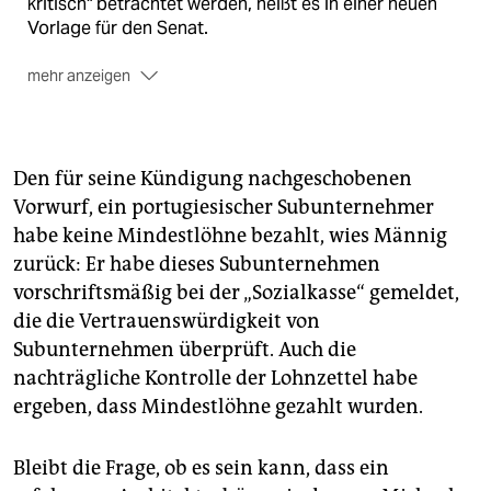
kritisch" betrachtet werden, heißt es in einer neuen
Vorlage für den Senat.
mehr anzeigen
Von 70 geplanten Maßnahmen
sind nur sieben
abgeschlossen - sie sind aber "überwiegend nicht
direkt ergebniswirksam". Von den noch laufenden
Maßnahmen verlaufen nur zehn Prozent planmäßig.
Den für seine Kündigung nachgeschobenen
Der Zeitverzug: etwa ein Jahr.
Vorwurf, ein portugiesischer Subunternehmer
habe keine Mindestlöhne bezahlt, wies Männig
Für das laufende Jahr
wird ein Verlust von fast 23
Millionen Euro erwartet. 2013 waren es 22, 2012
zurück: Er habe dieses Subunternehmen
sogar knapp 31 Millionen Euro.
vorschriftsmäßig bei der „Sozialkasse“ gemeldet,
die die Vertrauenswürdigkeit von
Die "Betriebsaufwendungen je Behandlungsfall"
Subunternehmen überprüft. Auch die
sind seit 2010 von 5.248 auf aktuell 6.310 Euro
gestiegen. 2013 lag die Geno noch knapp unter dem
nachträgliche Kontrolle der Lohnzettel habe
Durchschnitt strukturähnlicher Kliniken - seither sind
ergeben, dass Mindestlöhne gezahlt wurden.
die Kosten aber um über 300 Euro je Patient
gestiegen.
Bleibt die Frage, ob es sein kann, dass ein
Die negativen Jahresergebnisse
summieren sich -