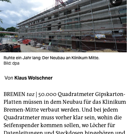
berlin
nord
wahrheit
verlag
verlag
Ruhte ein Jahr lang: Der Neubau an Klinikum Mitte.
Bild: dpa
veranstaltungen
shop
Von
Klaus Wolschner
fragen & hilfe
BREMEN
taz
| 50.000 Quadratmeter Gipskarton-
unterstützen
Platten müssen in dem Neubau für das Klinikum
Bremen-Mitte verbaut werden. Und bei jedem
abo
Quadratmeter muss vorher klar sein, wohin die
genossenschaft
Seifenspender kommen sollen, wo Löcher für
Datenleitungen und Steckdosen hingehören und