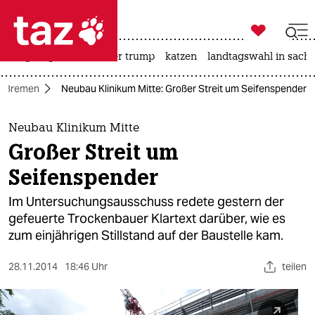

taz zahl ich
bergsteigen
usa unter trump
katzen
landtagswahl in sachs

taz zahl ich
Bremen
Neubau Klinikum Mitte: Großer Streit um Seifenspender
taz zahl ich
themen
Neubau Klinikum Mitte
Großer Streit um
politik
Seifenspender
öko
Im Untersuchungsausschuss redete gestern der
gefeuerte Trockenbauer Klartext darüber, wie es
gesellschaft
zum einjährigen Stillstand auf der Baustelle kam.
kultur
28.11.2014
18:46 Uhr
teilen
sport