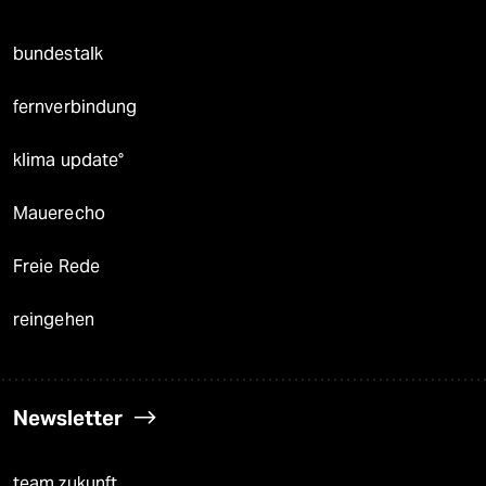
bundestalk
fernverbindung
klima update°
Mauerecho
Freie Rede
reingehen
Newsletter
team zukunft