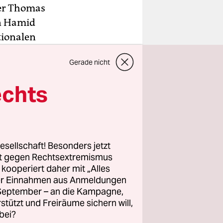
er Thomas
en Hamid
tionalen
r Minister
Gerade nicht
o gut wie
echts
n in
o-
esellschaft! Besonders jetzt
istan-
rt gegen Rechtsextremismus
 Verlust
z kooperiert daher mit „Alles
ller Einnahmen aus Anmeldungen
 sicher“.
. September – an die Kampagne,
r den
rstützt und Freiräume sichern will,
g hat mich
bei?