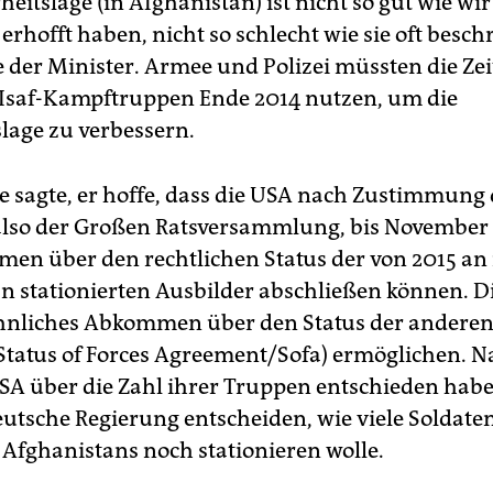
heitslage (in Afghanistan) ist nicht so gut wie wir 
 erhofft haben, nicht so schlecht wie sie oft besch
e der Minister. Armee und Polizei müssten die Ze
Isaf-Kampftruppen Ende 2014 nutzen, um die
slage zu verbessern.
e sagte, er hoffe, dass die USA nach Zustimmung 
also der Großen Ratsversammlung, bis November
en über den rechtlichen Status der von 2015 an 
n stationierten Ausbilder abschließen können. D
hnliches Abkommen über den Status der anderen
Status of Forces Agreement/Sofa) ermöglichen.
SA über die Zahl ihrer Truppen entschieden hab
eutsche Regierung entscheiden, wie viele Soldate
Afghanistans noch stationieren wolle.