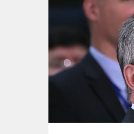
berlin
nord
wahrheit
verlag
verlag
veranstaltungen
shop
fragen & hilfe
unterstützen
abo
genossenschaft