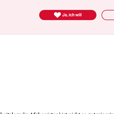
“ Er ergänzte: „Die Äußerung entspricht nicht de
e Bevölkerung jeden Tag sagt.“

Ja, ich will