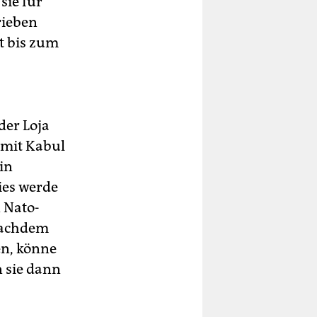
sie für
rieben
it bis zum
der Loja
 mit Kabul
in
ies werde
 Nato-
 Nachdem
en, könne
n sie dann