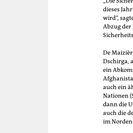
„Die Sicher
dieses Jahr
wird“, sagt
Abzug der 
Sicherheit
De Maizièr
Dschirga, 
ein Abkomm
Afghanista
auch ein ä
Nationen (
dann die U
auch die d
im Norden 