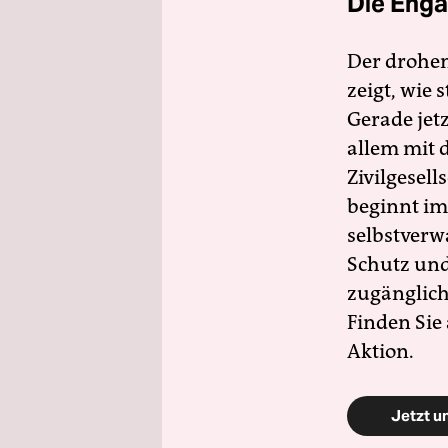
Die Enga
Der drohe
zeigt, wie
Gerade jet
allem mit d
Zivilgesell
beginnt im
selbstverw
Schutz und 
zugänglich
Finden Sie
Aktion.
Jetzt u