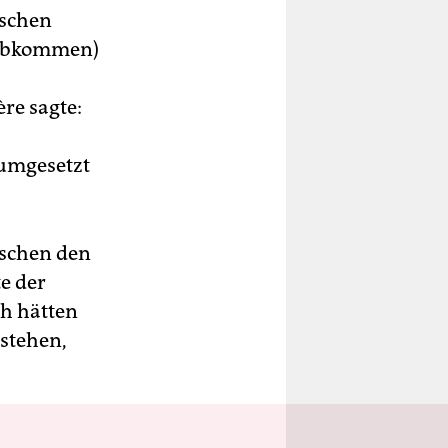
tschen
 Abkommen)
re sagte:
 umgesetzt
ischen den
e der
ch hätten
rstehen,