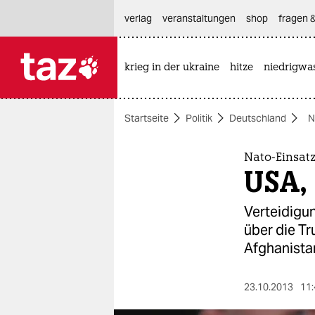
hautnavigation anspringen
hauptinhalt anspringen
footer anspringen
verlag
veranstaltungen
shop
fragen &
krieg in der ukraine
hitze
niedrigwa

taz zahl ich
taz zahl ich
Startseite
Politik
Deutschland
N
themen
politik
Nato-Einsat
USA, 
öko
Verteidigun
gesellschaft
über die Tr
Afghanistan
kultur
sport
23.10.2013
11: