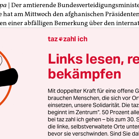
pa
| Der amtierende Bundesverteidigungsminist
e hat am Mittwoch den afghanischen Präsident
en einer abfälligen Bemerkung über den interna
atz in Afghanistan kritisiert. Zugleich räumte de
taz
zahl ich

ein, die Sicherheitslage in Afghanistan sei nicht s
eutschland warte „dringend“ auf Entscheidungen
Links lesen, r
ns und der USA, um über die Zahl der von 2015 a
n eingesetzten Soldaten zu entscheiden. Der Nat
bekämpfen
tz in Afghanistan läuft Ende 2014 aus.
Mit doppelter Kraft für eine offene G
te Anfang Oktober gesagt, der Einsatz der Afghan
brauchen Menschen, die sich vor O
pe Isaf habe seinem Land „viel Leid gebracht, den
einsetzen, unsere Solidarität. Die ta
beginnt im Zentrum“. 50 Prozent a
 Leben und keine Vorteile, denn das Land ist nicht
bei taz zahl ich gehen – bis zum 30
e sagte dazu am Rande von Nato-Beratungen übe
die linke, selbstverwaltete Orte unte
Einsatz in Afghanistan: „Diese spezielle Äußerun
bevor sie verschwinden. Sind Sie da