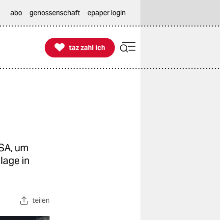
abo
genossenschaft
epaper login

taz zahl ich
taz zahl ich
USA, um
lage in
teilen