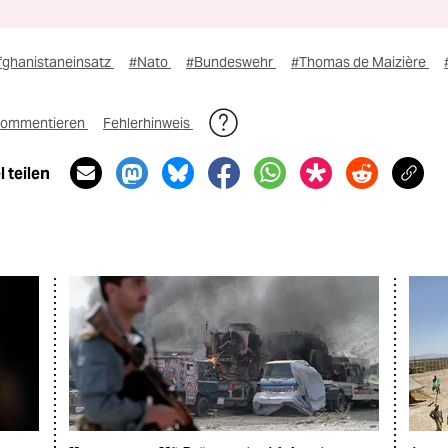
fghanistaneinsatz
#Nato
#Bundeswehr
#Thomas de Maizière
ommentieren
Fehlerhinweis
 teilen