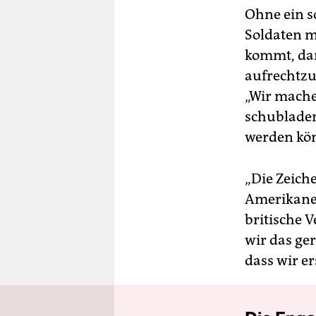
Ohne ein s
Soldaten 
kommt, dan
aufrechtzu
„Wir mache
schubladen
werden kön
„Die Zeich
Amerikaner
britische 
wir das ger
dass wir e