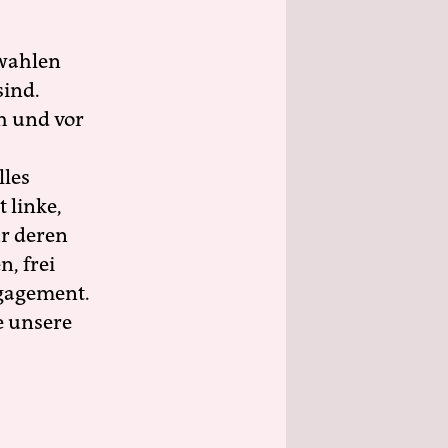
wahlen
sind.
h und vor
lles
 linke,
ür deren
n, frei
ngagement.
e unsere