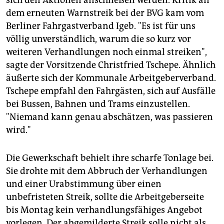
sich den Aktionen anschließen werden. Kritik an
epaper login
dem erneuten Warnstreik bei der BVG kam vom
Berliner Fahrgastverband Igeb. "Es ist für uns
völlig unverständlich, warum die so kurz vor
weiteren Verhandlungen noch einmal streiken",
sagte der Vorsitzende Christfried Tschepe. Ähnlich
äußerte sich der Kommunale Arbeitgeberverband.
Tschepe empfahl den Fahrgästen, sich auf Ausfälle
bei Bussen, Bahnen und Trams einzustellen.
"Niemand kann genau abschätzen, was passieren
wird."
Die Gewerkschaft behielt ihre scharfe Tonlage bei.
Sie drohte mit dem Abbruch der Verhandlungen
und einer Urabstimmung über einen
unbefristeten Streik, sollte die Arbeitgeberseite
bis Montag kein verhandlungsfähiges Angebot
vorlegen. Der abgemilderte Streik solle nicht als