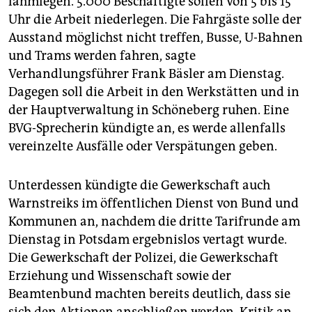
berlin
lahmlegen. 5.000 Beschäftigte sollen von 5 bis 15
Uhr die Arbeit niederlegen. Die Fahrgäste solle der
nord
Ausstand möglichst nicht treffen, Busse, U-Bahnen
und Trams werden fahren, sagte
wahrheit
Verhandlungsführer Frank Bäsler am Dienstag.
Dagegen soll die Arbeit in den Werkstätten und in
verlag
der Hauptverwaltung in Schöneberg ruhen. Eine
verlag
BVG-Sprecherin kündigte an, es werde allenfalls
vereinzelte Ausfälle oder Verspätungen geben.
veranstaltungen
shop
Unterdessen kündigte die Gewerkschaft auch
Warnstreiks im öffentlichen Dienst von Bund und
fragen & hilfe
Kommunen an, nachdem die dritte Tarifrunde am
unterstützen
Dienstag in Potsdam ergebnislos vertagt wurde.
Die Gewerkschaft der Polizei, die Gewerkschaft
abo
Erziehung und Wissenschaft sowie der
genossenschaft
Beamtenbund machten bereits deutlich, dass sie