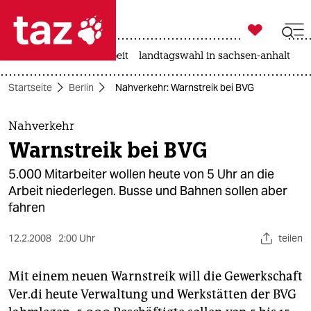

taz zahl ich
autowahn
hitze
arbeit
landtagswahl in sachsen-anhalt

taz zahl ich
Startseite
Berlin
Nahverkehr: Warnstreik bei BVG
taz zahl ich
themen
Nahverkehr
Warnstreik bei BVG
politik
5.000 Mitarbeiter wollen heute von 5 Uhr an die
öko
Arbeit niederlegen. Busse und Bahnen sollen aber
fahren
gesellschaft
12.2.2008
2:00 Uhr
teilen
kultur
Mit einem neuen Warnstreik will die Gewerkschaft
sport
Ver.di heute Verwaltung und Werkstätten der BVG