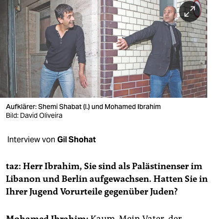
berlin
nord
wahrheit
verlag
verlag
veranstaltungen
Aufklärer: Shemi Shabat (l.) und Mohamed Ibrahim
Bild: David Oliveira
shop
Interview von
Gil Shohat
fragen & hilfe
unterstützen
taz: Herr Ibrahim, Sie sind als Palästinenser im
Libanon und Berlin aufgewachsen. Hatten Sie in
abo
Ihrer Jugend Vorurteile gegenüber Juden?
genossenschaft
Mohamed Ibrahim:
Kaum. Mein Vater, der