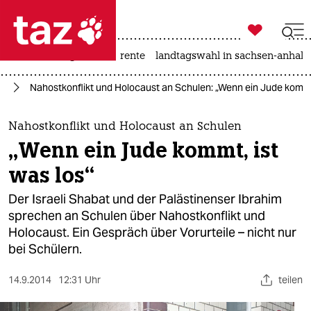

taz zahl ich
hitze
niedrigwasser
rente
landtagswahl in sachsen-anhalt

taz zahl ich
kt
Nahostkonflikt und Holocaust an Schulen: „Wenn ein Jude kommt,
taz zahl ich
themen
Nahostkonflikt und Holocaust an Schulen
„Wenn ein Jude kommt, ist
politik
was los“
öko
Der Israeli Shabat und der Palästinenser Ibrahim
sprechen an Schulen über Nahostkonflikt und
gesellschaft
Holocaust. Ein Gespräch über Vorurteile – nicht nur
bei Schülern.
kultur
sport
14.9.2014
12:31 Uhr
teilen