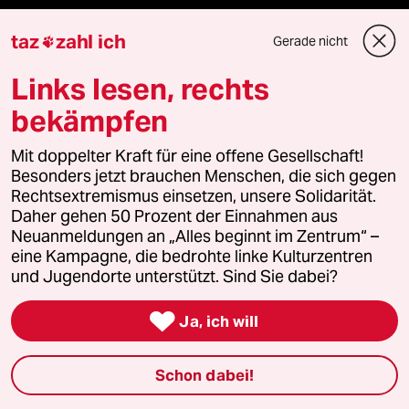
taz
zahl ich
Politik
Gerade nicht

Links lesen, rechts
Öko
bekämpfen
Gesellschaft
Mit doppelter Kraft für eine offene Gesellschaft!
Kultur
Besonders jetzt brauchen Menschen, die sich gegen
Rechtsextremismus einsetzen, unsere Solidarität.
Daher gehen 50 Prozent der Einnahmen aus
Sport
Neuanmeldungen an „Alles beginnt im Zentrum“ –
eine Kampagne, die bedrohte linke Kulturzentren
Berlin
und Jugendorte unterstützt. Sind Sie dabei?
Nord

Ja, ich will
Wahrheit
Schon dabei!