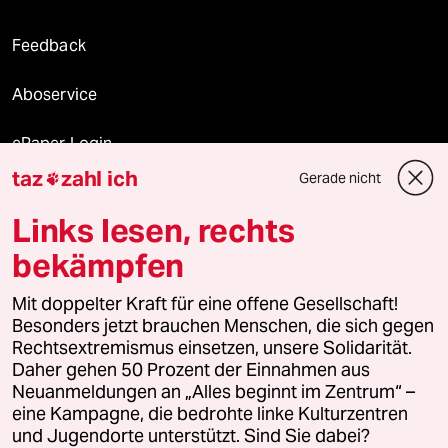
Feedback
Aboservice
ePaper Login
taz
zahl ich
Gerade nicht

Downloads für Abonnierende
Links lesen, rechts
bekämpfen
© 2026 taz Verlags und Vertriebs GmbH
Mit doppelter Kraft für eine offene Gesellschaft!
Alle Rechte vorbehalten. Bei rechtlichen Fragen oder für Genehmigungen
wenden Sie sich bitte an
lizenzen@taz.de
Besonders jetzt brauchen Menschen, die sich gegen
Rechtsextremismus einsetzen, unsere Solidarität.
Daher gehen 50 Prozent der Einnahmen aus
Feedback
Redaktionsstatut
Kommune-Richtlinien
KI-
Neuanmeldungen an „Alles beginnt im Zentrum“ –
eine Kampagne, die bedrohte linke Kulturzentren
Leitlinie
Informant
Datenschutz
Impressum
AGB
und Jugendorte unterstützt. Sind Sie dabei?