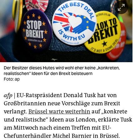
berlin
nord
wahrheit
verlag
verlag
veranstaltungen
Der Besitzer dieses Hutes wird wohl eher keine „konkreten,
realistischen“ Ideen für den Brexit beisteuern
Foto: ap
shop
fragen & hilfe
afp
| EU-Ratspräsident Donald Tusk hat von
Großbritannien neue Vorschläge zum Brexit
unterstützen
verlangt.
Brüssel warte weiterhin
auf „konkrete
abo
und realistische“ Ideen aus London, erklärte Tusk
am Mittwoch nach einem Treffen mit EU-
genossenschaft
Chefunterhändler Michel Barnier in Brüssel.