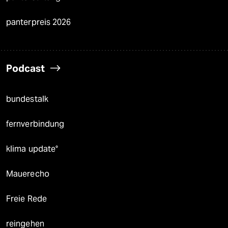
panterpreis 2026
Podcast
bundestalk
fernverbindung
klima update°
Mauerecho
Freie Rede
reingehen