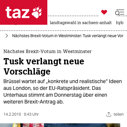

taz zahl ich
niedrigwasser
rente
landtagswahl in sachsen-anhalt
hybri

taz zahl ich
it
Nächstes Brexit-Votum in Westminster: Tusk verlangt neue Vors
taz zahl ich
themen
Nächstes Brexit-Votum in Westminster
Tusk verlangt neue
politik
Vorschläge
öko
Brüssel wartet auf „konkrete und realistische“ Ideen
aus London, so der EU-Ratspräsident. Das
gesellschaft
Unterhaus stimmt am Donnerstag über einen
weiteren Brexit-Antrag ab.
kultur
sport
14.2.2019
9:43 Uhr
teilen