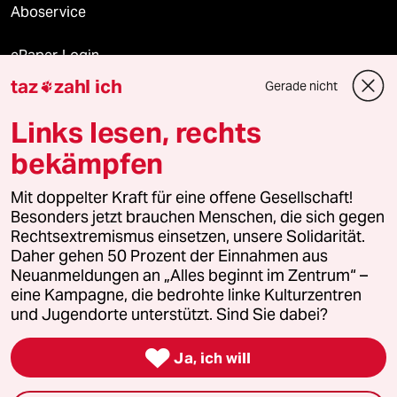
Aboservice
ePaper Login
taz
zahl ich
Gerade nicht

Downloads für Abonnierende
Links lesen, rechts
bekämpfen
© 2026 taz Verlags und Vertriebs GmbH
Mit doppelter Kraft für eine offene Gesellschaft!
Alle Rechte vorbehalten. Bei rechtlichen Fragen oder für Genehmigungen
wenden Sie sich bitte an
lizenzen@taz.de
Besonders jetzt brauchen Menschen, die sich gegen
Rechtsextremismus einsetzen, unsere Solidarität.
Daher gehen 50 Prozent der Einnahmen aus
Feedback
Redaktionsstatut
Kommune-Richtlinien
KI-
Neuanmeldungen an „Alles beginnt im Zentrum“ –
eine Kampagne, die bedrohte linke Kulturzentren
Leitlinie
Informant
Datenschutz
Impressum
AGB
und Jugendorte unterstützt. Sind Sie dabei?
Seitenwende
Einwilligungen widerrufen (Ads)

Ja, ich will