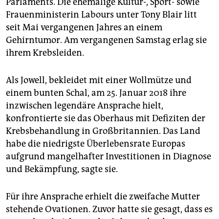
Parlaments. Die ehemalige Kultur-, Sport- sowie
epaper login
Frauenministerin Labours unter Tony Blair litt
seit Mai vergangenen Jahres an einem
Gehirntumor. Am vergangenen Samstag erlag sie
ihrem Krebsleiden.
Als Jowell, bekleidet mit einer Wollmütze und
einem bunten Schal, am 25. Januar 2018 ihre
inzwischen legendäre Ansprache hielt,
konfrontierte sie das Oberhaus mit Defiziten der
Krebsbehandlung in Großbritannien. Das Land
habe die niedrigste Überlebensrate Europas
aufgrund mangelhafter Investitionen in Diagnose
und Bekämpfung, sagte sie.
Für ihre Ansprache erhielt die zweifache Mutter
stehende Ovationen. Zuvor hatte sie gesagt, dass es