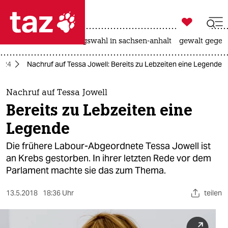

taz zahl ich
hitze
surfen
landtagswahl in sachsen-anhalt
gewalt gegen

taz zahl ich
2024
Nachruf auf Tessa Jowell: Bereits zu Lebzeiten eine Legende
taz zahl ich
themen
Nachruf auf Tessa Jowell
Bereits zu Lebzeiten eine
politik
Legende
öko
Die frühere Labour-Abgeordnete Tessa Jowell ist
an Krebs gestorben. In ihrer letzten Rede vor dem
gesellschaft
Parlament machte sie das zum Thema.
kultur
13.5.2018
18:36 Uhr
teilen
sport