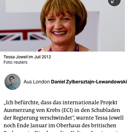
berlin
nord
wahrheit
verlag
verlag
Tessa Jowell im Juli 2012
Foto: reuters
veranstaltungen
shop
Aus London
Daniel Zylbersztajn-Lewandowski
fragen & hilfe
unterstützen
„Ich befürchte, dass das internationale Projekt
Ausmerzung von Krebs (ECI) in den Schubladen
abo
der Regierung verschwindet“, warnte Tessa Jowell
genossenschaft
noch Ende Januar im Oberhaus des britischen