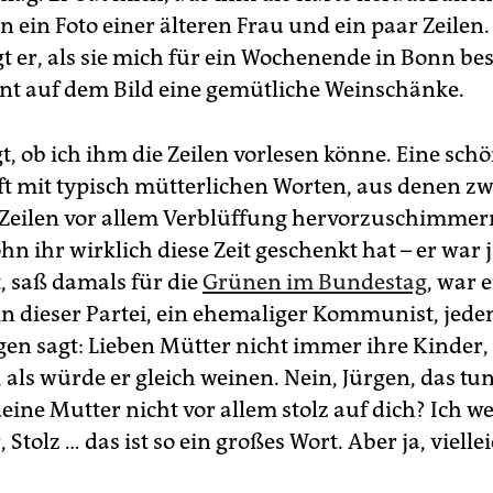
n ein Foto einer älteren Frau und ein paar Zeilen
gt er, als sie mich für ein Wochenende in Bonn be
t auf dem Bild eine gemütliche Weinschänke.
t, ob ich ihm die Zeilen vorlesen könne. Eine sch
t mit typisch mütterlichen Worten, aus denen z
 Zeilen vor allem Verblüffung hervorzuschimmern
hn ihr wirklich diese Zeit geschenkt hat – er war 
t, saß damals für die
Grünen im Bundestag
, war 
in dieser Partei, ein ehemaliger Kommunist, jeden
rgen sagt: Lieben Mütter nicht immer ihre Kinder
 als würde er gleich weinen. Nein, Jürgen, das tun 
eine Mutter nicht vor allem stolz auf dich? Ich we
, Stolz … das ist so ein großes Wort. Aber ja, viellei