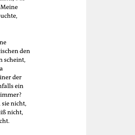
. Meine
suchte,
öne
wischen den
 scheint,
ja
einer der
falls ein
, immer?
sie nicht,
iß nicht,
cht.