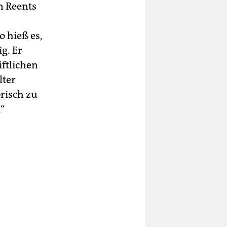
n Reents
 hieß es,
g. Er
iftlichen
lter
orisch zu
i“