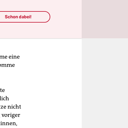
Schon dabei!
äme eine
ekomme
te
lich
ze nicht
 voriger
dinnen,