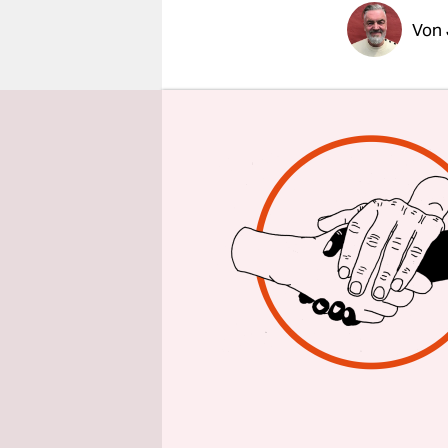
epaper login
Von
Dass er ke
geäußert. V
Zimmer umg
Er lag in 
seine Händ
konnte die
tückische 
für sie da
hinnehmen
geben, abe
faktisch n