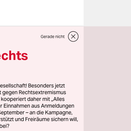
drücklich
Gerade nicht
in letztes
zu wollen.
echts
angen, die
Er selbst
ann diese
esellschaft! Besonders jetzt
ifen.
ALS
ist
rt gegen Rechtsextremismus
z kooperiert daher mit „Alles
nsch muss
ller Einnahmen aus Anmeldungen
Kommandos
. September – an die Kampagne,
zin weiß
rstützt und Freiräume sichern will,
bei?
n.