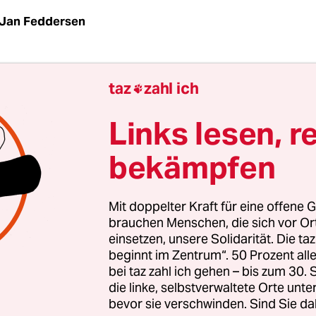
Jan Feddersen
ine Lust mehr habe, hatte er anfangs nicht so aus
taz
zahl ich

or einem halben Jahr, da war Jürgen gerade in se
ezogen, äußerte er erstmals, nicht mehr leben 
Links lesen, r
bekämpfen
seinem Bett, gerade war die Physiotherapeutin geg
e und Füße massierte, damit diese warm bleiben. 
s schon lange nicht mehr, vor gut vier Jahren beg
Mit doppelter Kraft für eine offene G
Erkrankung buchstäblich von ihm Besitz zu ergre
brauchen Menschen, die sich vor O
einsetzen, unsere Solidarität. Die ta
s Kurzwort, das besagt, der von ihm befallene Me
beginnt im Zentrum“. 50 Prozent a
, dass die Nerven absterben, das Gehirn mag 
bei taz zahl ich gehen – bis zum 30
r der Körper gehorcht nicht mehr – und die Medi
die linke, selbstverwaltete Orte unte
bevor sie verschwinden. Sind Sie da
ichts über diese Krankheit, Heilung ausgeschlosse