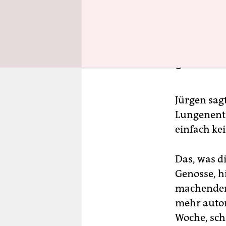
Da werde

zustimm
ganzes L
Jürgen sag
Lungenentz
einfach k
Das, was d
Genosse, hi
machenden 
mehr autor
Woche, sch