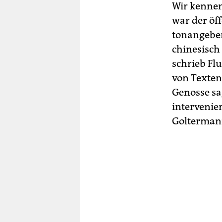
Wir kennen
war der öf
tonangeben
chinesisch 
schrieb Flu
von Texten
Genosse sag
intervenier
Golterman