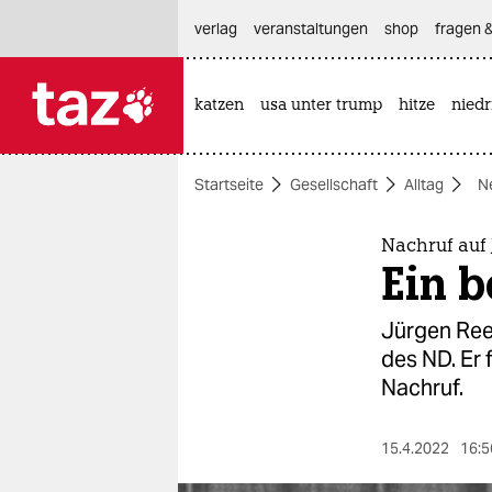
hautnavigation anspringen
hauptinhalt anspringen
footer anspringen
verlag
veranstaltungen
shop
fragen &
katzen
usa unter trump
hitze
nied

taz zahl ich
taz zahl ich
Startseite
Gesellschaft
Alltag
N
themen
politik
Nachruf auf
Ein 
öko
Jürgen Ree
gesellschaft
des ND. Er 
Nachruf.
kultur
sport
15.4.2022
16:5