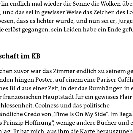
rlin endlich mal wieder die Sonne die Wolken ü
e, und das sei in gewisser Weise das Zeichen des L
esen, dass es lichter wurde, und nun sei er, Jürge
wie erlöst gegangen, sein Leiden habe ein Ende ge
schaft im KB
hen zuvor war das Zimmer endlich zu seinem g
den hingen Poster, auf einem eine Pariser Café
ches Bild aus einer Zeit, in der das Rumhängen in
r französischen Hauptstadt für ein gewisses Flair
hlossenheit, Coolness und das politische
ändliche Credo von „Time Is On My Side“. Im Rega
s Prinzip Hoffnung“, wenige andere Bücher und 
lag. Er bat mich, aus ihm die Karte herauszune