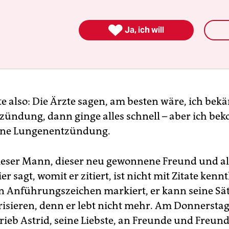

 ich dir niemals
Ja, ich will
en, ich würde mein
eben verraten
te also: Die Ärzte sagen, am besten wäre, ich bek
ündung, dann ginge alles schnell – aber ich b
eine Lungenentzündung.
ieser Mann, dieser neu gewonnene Freund und al
er sagt, womit er zitiert, ist nicht mit Zitate kennt
Anführungszeichen markiert, er kann seine Sät
isieren, denn er lebt nicht mehr. Am Donnerstag
rieb Astrid, seine Liebste, an Freunde und Freun