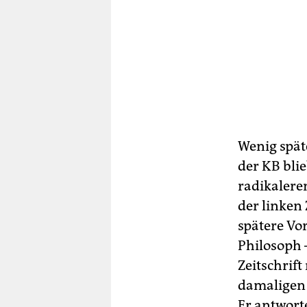
Wenig spät
der KB bli
radikalere
der linken 
spätere Vo
Philosoph –
Zeitschrift
damaligen 
Er antwort