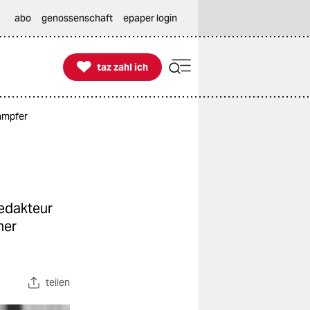
abo
genossenschaft
epaper login

taz zahl ich
taz zahl ich
ämpfer
edakteur
her
teilen