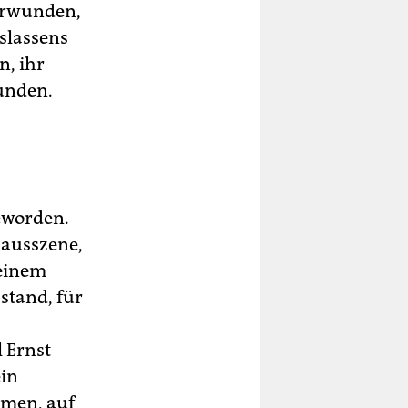
berwunden,
oslassens
n, ihr
funden.
eworden.
hausszene,
 einem
 stand, für
l Ernst
ein
hmen, auf