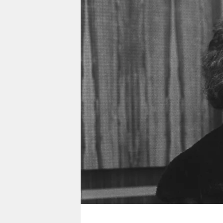
berlin
nord
wahrheit
verlag
verlag
veranstaltungen
shop
fragen & hilfe
unterstützen
abo
genossenschaft