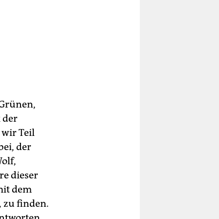
 Grünen,
 der
wir Teil
bei, der
olf,
re dieser
 mit dem
 zu finden.
antworten,