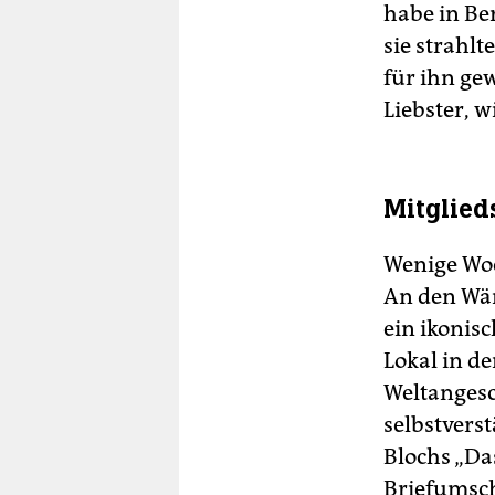
habe in Be
sie strahlt
für ihn gew
Liebster, 
Mitglied
Wenige Woc
An den Wän
ein ikonis
Lokal in de
Weltangesc
selbstverst
Blochs „Da
Briefumsch