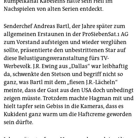
Rumpelkanal Kabeleins hatte sein Heil im
epaper login
Nachspielen von alten Serien entdeckt.
Senderchef Andreas Bartl, der Jahre später zum
allgemeinen Erstaunen in der ProSiebenSat.1 AG
zum Vorstand aufsteigen und wieder verglühen
sollte, präsentierte den unbestrittenen Star auf
diese Belustigungsveranstaltung fürs TV-
Werbevolk. J.R. Ewing aus „Dallas“ war leibhaftig
da, schwenkte den Stetson und begriff nicht so
ganz, was Bartl mit dem „fiesen J.R.-Lächeln“
meinte, dass der Gast aus den USA doch unbedingt
zeigen müsste. Trotzdem machte Hagman mit und
hielt tapfer sein Gebiss in die Kameras, dass es
Kukident ganz warm um die Haftcreme geworden
sein dürfte.