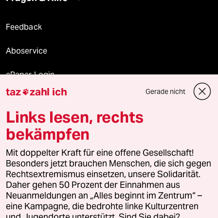
Feedback
Aboservice
ePaper Login
taz
zahl ich
Gerade nicht

Downloads für Abonnierende
Links lesen, rechts
bekämpfen
© 2026 taz Verlags und Vertriebs GmbH
Mit doppelter Kraft für eine offene Gesellschaft!
Alle Rechte vorbehalten. Bei rechtlichen Fragen oder für Genehmigungen
wenden Sie sich bitte an
lizenzen@taz.de
Besonders jetzt brauchen Menschen, die sich gegen
Rechtsextremismus einsetzen, unsere Solidarität.
Daher gehen 50 Prozent der Einnahmen aus
Feedback
Redaktionsstatut
Kommune-Richtlinien
KI-
Neuanmeldungen an „Alles beginnt im Zentrum“ –
eine Kampagne, die bedrohte linke Kulturzentren
Leitlinie
Informant
Datenschutz
Impressum
AGB
und Jugendorte unterstützt. Sind Sie dabei?