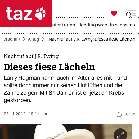

taz zahl ich
nahost-konflikt
usa unter trump
landtagswahl in sachsen-an

taz zahl ich
sellschaft
Alltag
Nachruf auf J.R. Ewing: Dieses fiese Lächeln
taz zahl ich
themen
Nachruf auf J.R. Ewing
Dieses fiese Lächeln
politik
Larry Hagman nahm auch im Alter alles mit – und
öko
sollte doch immer nur seinen Hut lüften und die
Zähne zeigen. Mit 81 Jahren ist er jetzt an Krebs
gesellschaft
gestorben.
kultur
25.11.2012
15:11 Uhr
teilen
sport