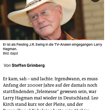
berlin
nord
wahrheit
verlag
verlag
Er ist als Fiesling J.R. Ewing in die TV-Analen eingegangen: Larry
Hagman.
veranstaltungen
Bild: dapd
shop
Von
Steffen Grimberg
fragen & hilfe
Er kam, sah – und lachte. Irgendwann, es muss
unterstützen
Anfang der 2000er Jahre auf der damals noch
stattfindenden „Telemesse“ gewesen sein, war
abo
Larry Hagman mal wieder in Deutschland. Leo
genossenschaft
Kirch stand kurz vor der Pleite, und der