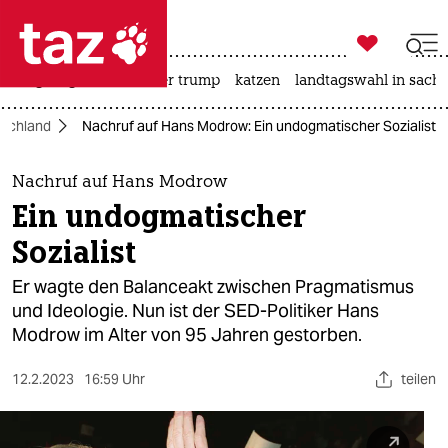

taz zahl ich
bergsteigen
usa unter trump
katzen
landtagswahl in sachs

taz zahl ich
schland
Nachruf auf Hans Modrow: Ein undogmatischer Sozialist
taz zahl ich
themen
Nachruf auf Hans Modrow
Ein undogmatischer
politik
Sozialist
öko
Er wagte den Balanceakt zwischen Pragmatismus
und Ideologie. Nun ist der SED-Politiker Hans
gesellschaft
Modrow im Alter von 95 Jahren gestorben.
kultur
12.2.2023
16:59 Uhr
teilen
sport