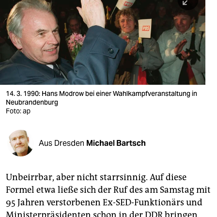
berlin
nord
wahrheit
verlag
verlag
14. 3. 1990: Hans Modrow bei einer Wahlkampfveranstaltung in
Neubrandenburg
veranstaltungen
Foto: ap
shop
fragen & hilfe
Aus Dresden
Michael Bartsch
unterstützen
Unbeirrbar, aber nicht starrsinnig. Auf diese
abo
Formel etwa ließe sich der Ruf des am Samstag mit
genossenschaft
95 Jahren verstorbenen Ex-SED-Funktionärs und
Ministerpräsidenten schon in der DDR bringen.