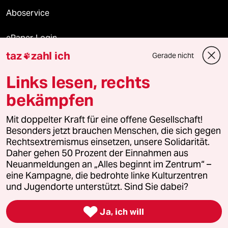
Aboservice
ePaper Login
taz
zahl ich
Gerade nicht

Downloads für Abonnierende
Links lesen, rechts
bekämpfen
© 2026 taz Verlags und Vertriebs GmbH
Alle Rechte vorbehalten. Bei rechtlichen Fragen oder für Genehmigungen
Mit doppelter Kraft für eine offene Gesellschaft!
wenden Sie sich bitte an
lizenzen@taz.de
Besonders jetzt brauchen Menschen, die sich gegen
Rechtsextremismus einsetzen, unsere Solidarität.
Daher gehen 50 Prozent der Einnahmen aus
Feedback
Redaktionsstatut
Kommune-Richtlinien
KI-
Neuanmeldungen an „Alles beginnt im Zentrum“ –
eine Kampagne, die bedrohte linke Kulturzentren
Leitlinie
Informant
Datenschutz
Impressum
AGB
und Jugendorte unterstützt. Sind Sie dabei?
Seitenwende
Einwilligungen widerrufen (Ads)

Ja, ich will