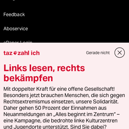
Feedback
Aboservice
ePaper Login
taz
zahl ich
Gerade nicht

Downloads für Abonnierende
Links lesen, rechts
bekämpfen
© 2026 taz Verlags und Vertriebs GmbH
Alle Rechte vorbehalten. Bei rechtlichen Fragen oder für Genehmigungen
Mit doppelter Kraft für eine offene Gesellschaft!
wenden Sie sich bitte an
lizenzen@taz.de
Besonders jetzt brauchen Menschen, die sich gegen
Rechtsextremismus einsetzen, unsere Solidarität.
Daher gehen 50 Prozent der Einnahmen aus
Feedback
Redaktionsstatut
Kommune-Richtlinien
KI-
Neuanmeldungen an „Alles beginnt im Zentrum“ –
eine Kampagne, die bedrohte linke Kulturzentren
Leitlinie
Informant
Datenschutz
Impressum
AGB
und Jugendorte unterstützt. Sind Sie dabei?