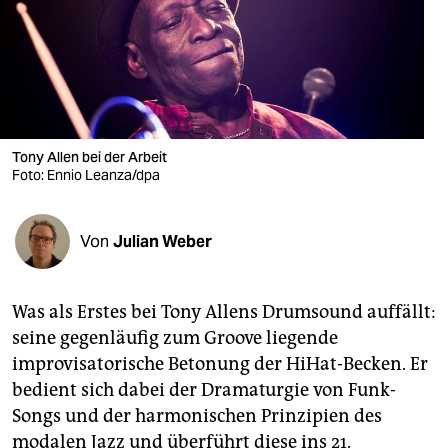
berlin
nord
wahrheit
verlag
Tony Allen bei der Arbeit
verlag
Foto: Ennio Leanza/dpa
veranstaltungen
Von
Julian Weber
shop
fragen & hilfe
Was als Erstes bei Tony Allens Drumsound auffällt:
unterstützen
seine gegenläufig zum Groove liegende
improvisatorische Betonung der HiHat-Becken. Er
abo
bedient sich dabei der Dramaturgie von Funk-
genossenschaft
Songs und der harmonischen Prinzipien des
modalen Jazz und überführt diese ins 21.