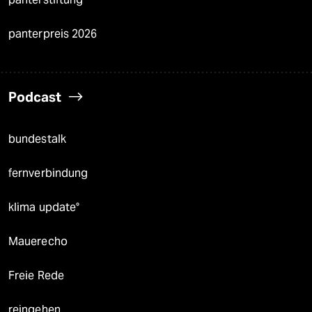
panterpreis 2026
Podcast
bundestalk
fernverbindung
klima update°
Mauerecho
Freie Rede
reingehen