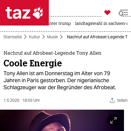

taz zahl ich
nahost-konflikt
usa unter trump
landtagswahl in sachsen-an

taz zahl ich
Startseite
Kultur
Musik
Nachruf auf Afrobeat-Legende Tony
taz zahl ich
themen
Nachruf auf Afrobeat-Legende Tony Allen
Coole Energie
politik
Tony Allen ist am Donnerstag im Alter von 79
öko
Jahren in Paris gestorben. Der nigerianische
Schlagzeuger war der Begründer des Afrobeat.
gesellschaft
1.5.2020
18:59 Uhr
teilen
kultur
sport