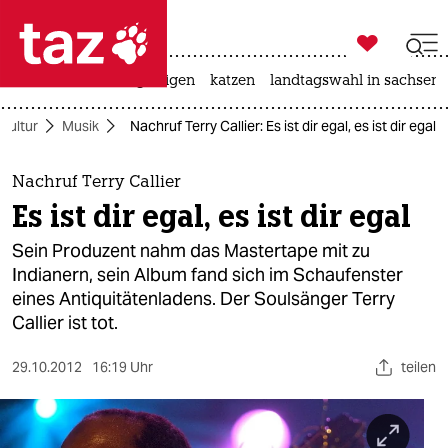

taz zahl ich
ceuta
hitze
bergsteigen
katzen
landtagswahl in sachsen-

taz zahl ich
Kultur
Musik
Nachruf Terry Callier: Es ist dir egal, es ist dir egal
taz zahl ich
themen
Nachruf Terry Callier
Es ist dir egal, es ist dir egal
politik
Sein Produzent nahm das Mastertape mit zu
öko
Indianern, sein Album fand sich im Schaufenster
eines Antiquitätenladens. Der Soulsänger Terry
gesellschaft
Callier ist tot.
kultur
29.10.2012
16:19 Uhr
teilen
sport