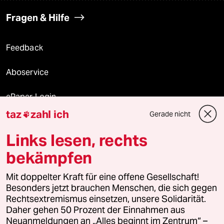
Fragen & Hilfe
Feedback
Aboservice
ePaper Login
taz
zahl ich
Gerade nicht

Downloads für Abonnierende
Links lesen, rechts
bekämpfen
© 2026 taz Verlags und Vertriebs GmbH
Alle Rechte vorbehalten. Bei rechtlichen Fragen oder für Genehmigungen
Mit doppelter Kraft für eine offene Gesellschaft!
wenden Sie sich bitte an
lizenzen@taz.de
Besonders jetzt brauchen Menschen, die sich gegen
Rechtsextremismus einsetzen, unsere Solidarität.
Daher gehen 50 Prozent der Einnahmen aus
Feedback
Redaktionsstatut
Kommune-Richtlinien
KI-
Neuanmeldungen an „Alles beginnt im Zentrum“ –