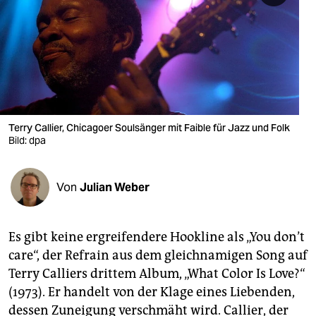
berlin
nord
wahrheit
verlag
verlag
Terry Callier, Chicagoer Soulsänger mit Faible für Jazz und Folk
Bild: dpa
veranstaltungen
shop
Von
Julian Weber
fragen & hilfe
unterstützen
Es gibt keine ergreifendere Hookline als „You don’t
care“, der Refrain aus dem gleichnamigen Song auf
abo
Terry Calliers drittem Album, „What Color Is Love?“
genossenschaft
(1973). Er handelt von der Klage eines Liebenden,
dessen Zuneigung verschmäht wird. Callier, der