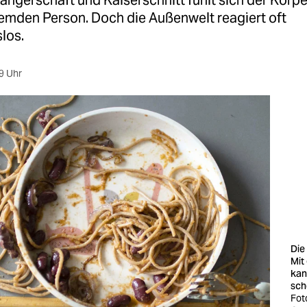
ngerschaft und Kaiserschnitt fühlt sich der Körpe
remden Person. Doch die Außenwelt reagiert oft
los.
9 Uhr
Die
Mit
kan
sch
Fot