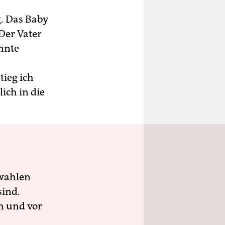
g. Das Baby
Der Vater
nnte
tieg ich
ich in die
wahlen
sind.
h und vor