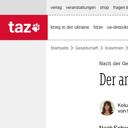
hautnavigation anspringen
hauptinhalt anspringen
footer anspringen
verlag
veranstaltungen
shop
fragen &
krieg in der ukraine
hitze
us-demokr

taz zahl ich
taz zahl ich
Startseite
Gesellschaft
Kolumnen
themen
politik
Nach der Ge
Der a
öko
gesellschaft
kultur
Kol
von
sport