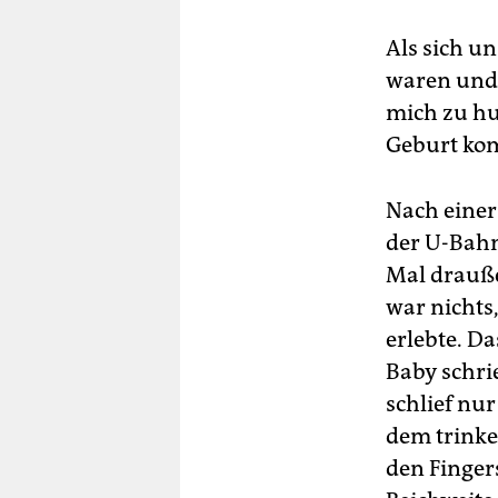
Als sich u
waren und 
mich zu hu
Geburt komp
Nach einer
der U-Bahn
Mal drauße
war nichts,
erlebte. D
Baby schri
schlief nur
dem trinke
den Finger