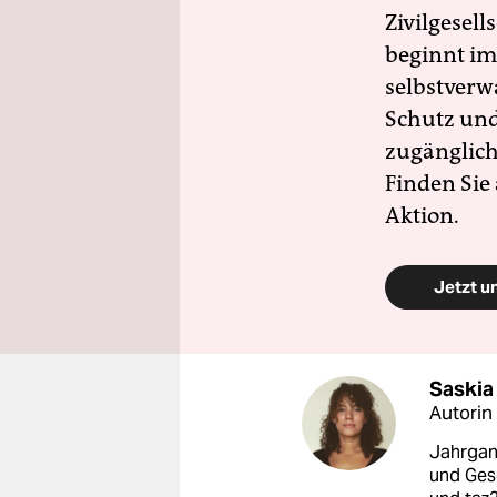
Zivilgesell
beginnt im
selbstverw
Schutz und 
zugänglich
Finden Sie
Aktion.
Jetzt u
Saskia
Autorin
Jahrgang
und Gese