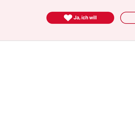
n: „Einige Frauen duschen ja heute nicht mal me
h der Geburt. Wie kann man nur so die Kontroll

Ja, ich will