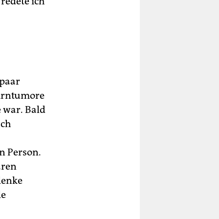
 redete ich
 paar
Hirntumore
 war. Bald
Ich
n Person.
aren
lenke
le