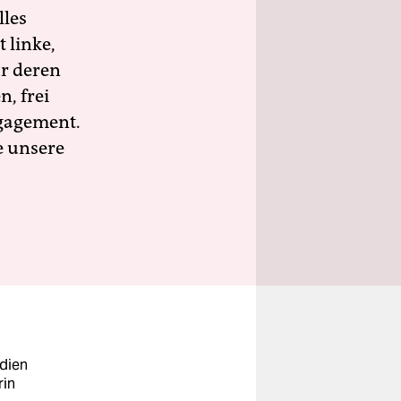
lles
 linke,
ür deren
n, frei
ngagement.
e unsere
edien
rin