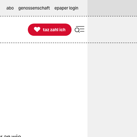
abo
genossenschaft
epaper login

taz zahl ich
taz zahl ich