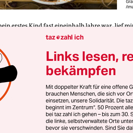
Gra
/im
mein erstes Kind fast eineinhalb Jahre war, lief mi
annte über den Weg. Ich ging gerade nach
Eltern
taz
zahl ich

örderung wieder Vollzeit arbeiten. Der Vater arbe
Links lesen, r
nd übernahm den Großteil
der Care-Arbeit
. Die B
ig Jahre älter, erwachsene Kinder, sah mich auf 
bekämpfen
Augen an und rief: „Oh, du siehst besser aus! Geh
r?“
Mit doppelter Kraft für eine offene G
brauchen Menschen, die sich vor O
d erst nicht, wovon sie sprach. Ich nickte unentsc
einsetzen, unsere Solidarität. Die ta
ich da vor einem Jahr in der U-Bahn gesehen habe
beginnt im Zentrum“. 50 Prozent a
es Kindes, da sahst du ja wirklich schlecht aus. 
bei taz zahl ich gehen – bis zum 30
krank.“ Ich hatte immer noch keine Ahnung, wov
die linke, selbstverwaltete Orte unte
bevor sie verschwinden. Sind Sie da
n lehnte sie sich zu mir, als würde sie mir etwas