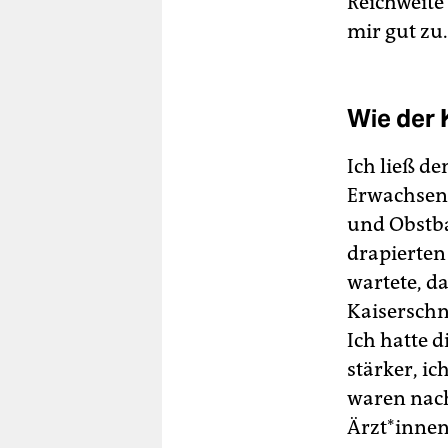
Reichweite 
mir gut zu.
Wie der 
Ich ließ d
Erwachsene
und Obstba
drapierten
wartete, d
Kaiserschn
Ich hatte d
stärker, i
waren nach
Ärzt*innen