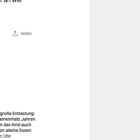
r an wie
teilen
 große Entlastung:
 eineinhalb Jahren
n das Kind auch
on alleine Essen
o: Ute