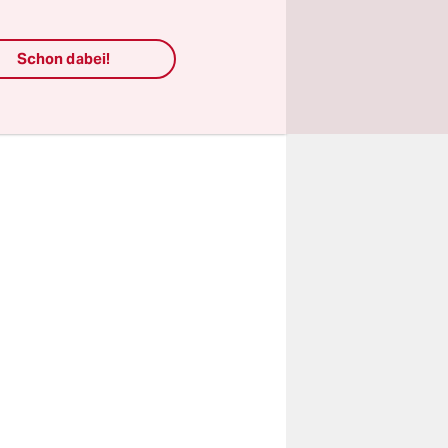
hr in den
e
Schon dabei!