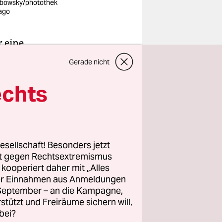
bowsky/photothek
ago
r eine
zeit
und
Gerade nicht
itete
echts
ekannte,
der Straße
t es dir
esellschaft! Besonders jetzt
rt gegen Rechtsextremismus
hlossen.
z kooperiert daher mit „Alles
,
nach der
ller Einnahmen aus Anmeldungen
Als wärst
. September – an die Kampagne,
on sie
rstützt und Freiräume sichern will,
bei?