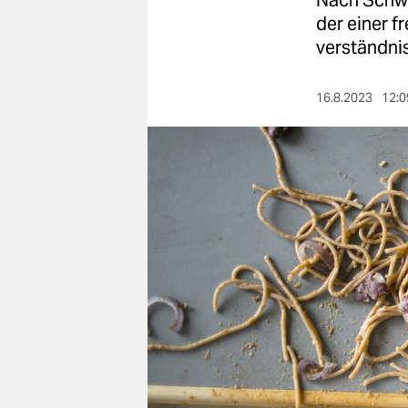
Nach Schwa
berlin
der einer f
nord
verständnis
wahrheit
16.8.2023
12:0
verlag
verlag
veranstaltungen
shop
fragen & hilfe
unterstützen
abo
genossenschaft