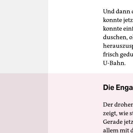
Und dann d
konnte jet
konnte ein
duschen, o
herauszusp
frisch ged
U-Bahn.
Die Enga
Der drohe
zeigt, wie
Gerade jet
allem mit d