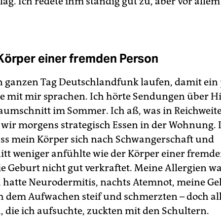
lag. Ich redete ihm ständig gut zu, aber vor allem
Körper einer fremden Person
en ganzen Tag Deutschlandfunk laufen, damit ein
 mit mir sprachen. Ich hörte Sendungen über 
umschnitt im Sommer. Ich aß, was in Reichweite
 wir morgens strategisch Essen in der Wohnung. 
ass mein Körper sich nach Schwangerschaft und
itt weniger anfühlte wie der Körper einer fremde
ie Geburt nicht gut verkraftet. Meine Allergien w
ch hatte Neurodermitis, nachts Atemnot, meine Ge
 dem Aufwachen steif und schmerzten – doch al
, die ich aufsuchte, zuckten mit den Schultern.