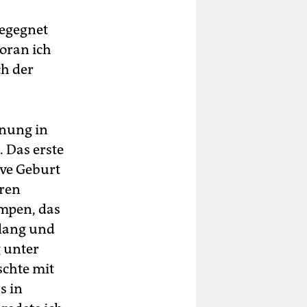
begegnet
oran ich
ch der
gnung in
 Das erste
ive Geburt
eren
umpen, das
 lang und
g unter
schte mit
s in