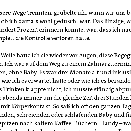
nsere Wege trennten, grübelte ich, wann wir uns 
ob ich damals wohl geduscht war. Das Einzige, w
ndert Prozent erinnern konnte, war, dass ich na
lett die Kontrolle verloren hatte.
 Weile hatte ich sie wieder vor Augen, diese Bege
. Ich war auf dem Weg zu einem Zahnarzttermin.
n, ohne Baby. Es war drei Monate alt und inklus
 wie ich es erwartet hatte oder wie ich es bei and
as Trinken klappte nicht, ich musste ständig abp
e abends immer um die gleiche Zeit drei Stunden
 mit Körperkontakt. So saß ich oft den ganzen Ta
nden, schreienden oder schlafenden Baby und fi
spitzen nach kaltem Kaffee, Büchern, Handy – wa