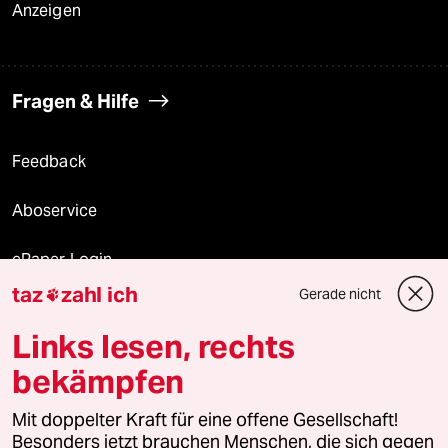
Anzeigen
Fragen & Hilfe
Feedback
Aboservice
ePaper Login
taz
zahl ich
Gerade nicht

Downloads für Abonnierende
Links lesen, rechts
bekämpfen
© 2026 taz Verlags und Vertriebs GmbH
Mit doppelter Kraft für eine offene Gesellschaft!
Alle Rechte vorbehalten. Bei rechtlichen Fragen oder für Genehmigungen
wenden Sie sich bitte an
lizenzen@taz.de
Besonders jetzt brauchen Menschen, die sich gegen