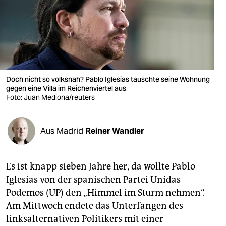
berlin
nord
wahrheit
verlag
Doch nicht so volksnah? Pablo Iglesias tauschte seine Wohnung
verlag
gegen eine Villa im Reichenviertel aus
Foto: Juan Mediona/reuters
veranstaltungen
shop
Aus Madrid
Reiner Wandler
fragen & hilfe
Es ist knapp sieben Jahre her, da wollte Pablo
unterstützen
Iglesias von der spanischen Partei Unidas
abo
Podemos (UP) den „Himmel im Sturm nehmen“.
Am Mittwoch endete das Unterfangen des
genossenschaft
linksalternativen Politikers mit einer