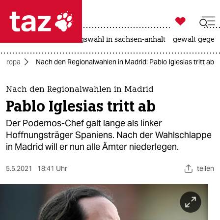

taz zahl ich
hitze
surfen
landtagswahl in sachsen-anhalt
gewalt gegen

taz zahl ich
Europa
Nach den Regionalwahlen in Madrid: Pablo Iglesias tritt ab
taz zahl ich
themen
Nach den Regionalwahlen in Madrid
Pablo Iglesias tritt ab
politik
Der Podemos-Chef galt lange als linker
öko
Hoffnungsträger Spaniens. Nach der Wahlschlappe
in Madrid will er nun alle Ämter niederlegen.
gesellschaft
5.5.2021
18:41 Uhr
teilen
kultur
sport