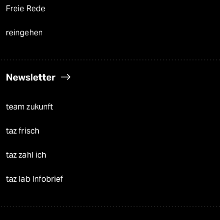
Freie Rede
reingehen
Newsletter
team zukunft
taz frisch
taz zahl ich
taz lab Infobrief