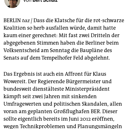
Von
Bert Schulz
berlin
nord
BERLIN
taz |
Dass die Klatsche für die rot-schwarze
wahrheit
Koalition so herb ausfallen würde, damit hatte
kaum einer gerechnet: Mit fast zwei Dritteln der
verlag
abgegebenen Stimmen haben die Berliner beim
Volksentscheid am Sonntag die Baupläne des
verlag
Senats auf dem Tempelhofer Feld abgelehnt.
veranstaltungen
shop
Das Ergebnis ist auch ein Affront für Klaus
Wowereit. Der Regierende Bürgermeister und
fragen & hilfe
bundesweit dienstälteste Ministerpräsident
unterstützen
kämpft seit zwei Jahren mit sinkenden
Umfragewerten und politischen Skandalen, allen
abo
voran am geplanten Großflughafen BER. Dieser
sollte eigentlich bereits im Juni 2012 eröffnen,
genossenschaft
wegen Technikproblemen und Planungsmängeln