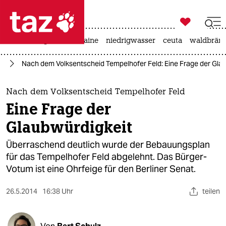

taz zahl ich
hitze
krieg in der ukraine
niedrigwasser
ceuta
waldbrän

taz zahl ich
ld
Nach dem Volksentscheid Tempelhofer Feld: Eine Frage der Gla
taz zahl ich
themen
Nach dem Volksentscheid Tempelhofer Feld
Eine Frage der
politik
Glaubwürdigkeit
öko
Überraschend deutlich wurde der Bebauungsplan
für das Tempelhofer Feld abgelehnt. Das Bürger-
gesellschaft
Votum ist eine Ohrfeige für den Berliner Senat.
kultur
26.5.2014
16:38 Uhr
teilen
sport