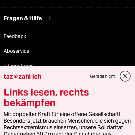
Fragen & Hilfe
Feedback
Aboservice
ePaper Login
taz
zahl ich
Gerade nicht

Downloads für Abonnierende
Links lesen, rechts
bekämpfen
© 2026 taz Verlags und Vertriebs GmbH
Mit doppelter Kraft für eine offene Gesellschaft!
Alle Rechte vorbehalten. Bei rechtlichen Fragen oder für Genehmigungen
wenden Sie sich bitte an
lizenzen@taz.de
Besonders jetzt brauchen Menschen, die sich gegen
Rechtsextremismus einsetzen, unsere Solidarität.
Daher gehen 50 Prozent der Einnahmen aus