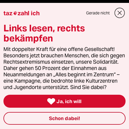
taz
zahl ich
Gerade nicht

taz Blogs
Links lesen, rechts
taz FUTURZWEI
bekämpfen
Le Monde diplomatique
Mit doppelter Kraft für eine offene Gesellschaft!
Besonders jetzt brauchen Menschen, die sich gegen
taz Archiv
Rechtsextremismus einsetzen, unsere Solidarität.
Daher gehen 50 Prozent der Einnahmen aus
Neuanmeldungen an „Alles beginnt im Zentrum“ –
eine Kampagne, die bedrohte linke Kulturzentren
Mehr taz Angebote
und Jugendorte unterstützt. Sind Sie dabei?

Ja, ich will
Reisen
Kantine
Schon dabei!