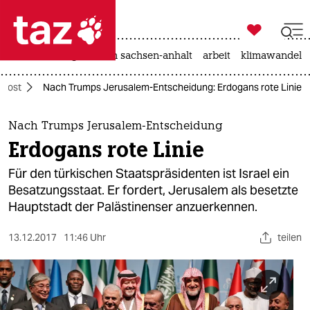

taz zahl ich
hitze
landtagswahl in sachsen-anhalt
arbeit
klimawandel

taz zahl ich
ahost
Nach Trumps Jerusalem-Entscheidung: Erdogans rote Linie
taz zahl ich
themen
Nach Trumps Jerusalem-Entscheidung
Erdogans rote Linie
politik
Für den türkischen Staatspräsidenten ist Israel ein
öko
Besatzungsstaat. Er fordert, Jerusalem als besetzte
Hauptstadt der Palästinenser anzuerkennen.
gesellschaft
13.12.2017
11:46 Uhr
teilen
kultur
sport