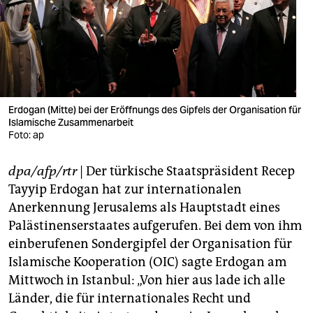
berlin
nord
wahrheit
verlag
Erdogan (Mitte) bei der Eröffnungs des Gipfels der Organisation für
Islamische Zusammenarbeit
verlag
Foto: ap
veranstaltungen
dpa/afp/rtr
| Der türkische Staatspräsident Recep
shop
Tayyip Erdogan hat zur internationalen
fragen & hilfe
Anerkennung Jerusalems als Hauptstadt eines
Palästinenserstaates aufgerufen. Bei dem von ihm
unterstützen
einberufenen Sondergipfel der Organisation für
Islamische Kooperation (OIC) sagte Erdogan am
abo
Mittwoch in Istanbul: „Von hier aus lade ich alle
genossenschaft
Länder, die für internationales Recht und