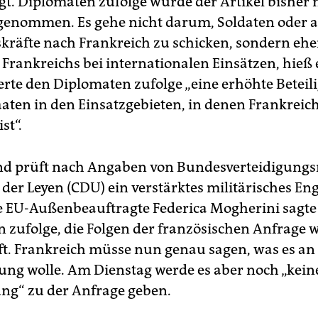
t. Diplomaten zufolge wurde der Artikel bisher n
enommen. Es gehe nicht darum, Soldaten oder 
skräfte nach Frankreich zu schicken, sondern eh
Frankreichs bei internationalen Einsätzen, hieß e
erte den Diplomaten zufolge „eine erhöhte Beteil
aaten in den Einsatzgebieten, in denen Frankreic
st“.
d prüft nach Angaben von Bundesverteidigungs
 der Leyen (CDU) ein verstärktes militärisches E
ie EU-Außenbeauftragte Federica Mogherini sagte
 zufolge, die Folgen der französischen Anfrage
t. Frankreich müsse nun genau sagen, was es an
ung wolle. Am Dienstag werde es aber noch „kein
ng“ zu der Anfrage geben.