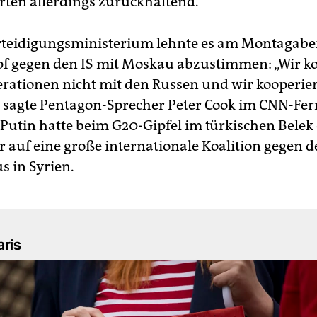
rten allerdings zurückhaltend.
teidigungsministerium lehnte es am Montagaben
 gegen den IS mit Moskau abzustimmen: „Wir k
rationen nicht mit den Russen und wir kooperier
, sagte Pentagon-Sprecher Peter Cook im CNN-Fe
Putin hatte beim G20-Gipfel im türkischen Belek e
r auf eine große internationale Koalition gegen 
s in Syrien.
aris