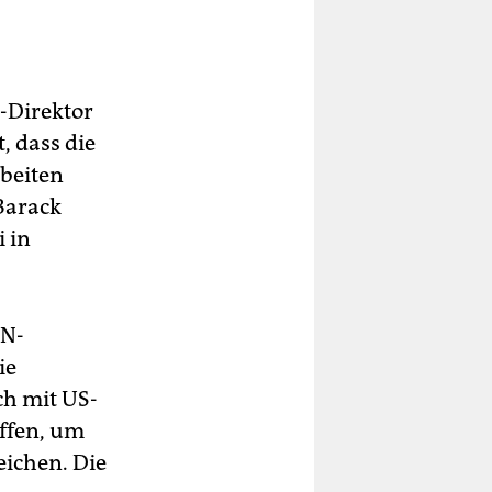
-Direktor
, dass die
beiten
Barack
 in
UN-
ie
ch mit US-
ffen, um
eichen. Die