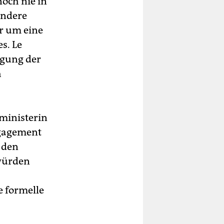
och nie in
andere
er um eine
s. Le
igung der
h
ministerin
ngagement
 den
 würden
e formelle