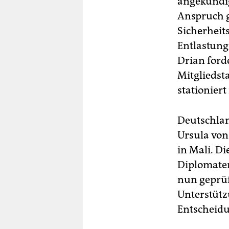
angekündig
Anspruch g
Sicherheit
Entlastung 
Drian ford
Mitgliedst
stationiert i
Deutschlan
Ursula von
in Mali. D
Diplomaten
nun geprüf
Unterstütz
Entscheidu