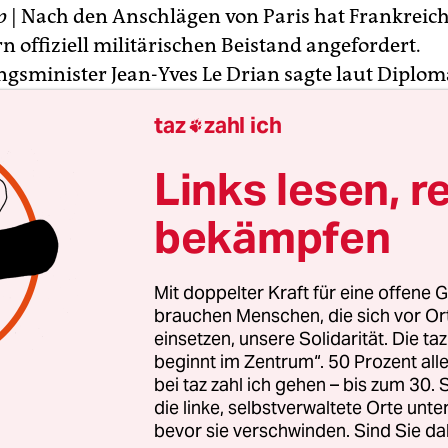
p
| Nach den Anschlägen von Paris hat Frankreich
 offiziell militärischen Beistand angefordert.
ngsminister Jean-Yves Le Drian sagte laut Diplo
t seinen EU-Kollegen am Dienstag in Brüssel, Fra
taz
zahl ich

f bilateraler Ebene und „im Rahmen ihrer Mögli
ung der EU-Länder im Kampf gegen die Dschihad
Links lesen, r
 Staat (IS).
bekämpfen
st Artikel 42 Absatz 7 des EU-Vertrags, der im Fal
 Angriffs auf das Hoheitsgebiet gilt. Dort heißt e
Mit doppelter Kraft für eine offene G
ffneten Angriffs auf das Hoheitsgebiet eines Mitg
brauchen Menschen, die sich vor O
ie anderen Mitgliedstaaten ihm alle in ihrer Mac
einsetzen, unsere Solidarität. Die ta
beginnt im Zentrum“. 50 Prozent a
ilfe und Unterstützung.“ Die EU-Verteidigungsm
bei taz zahl ich gehen – bis zum 30
auf „einstimmig ihre stärkste Unterstützung aus
die linke, selbstverwaltete Orte unte
reitschaft, die verlangte Hilfe zu leisten“, sagte d
bevor sie verschwinden. Sind Sie da