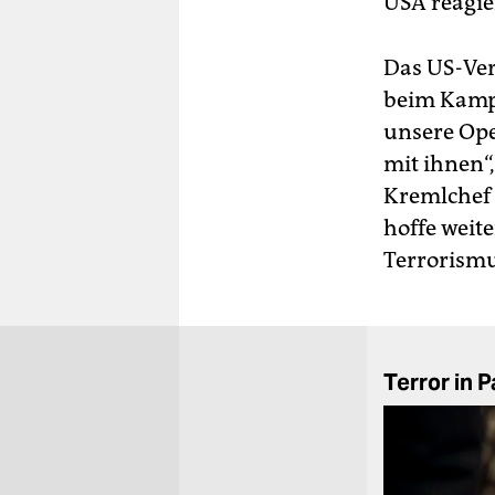
USA reagie
Das US-Ver
beim Kampf
unsere Ope
mit ihnen“
Kremlchef 
hoffe weite
Terrorismu
Terror in P