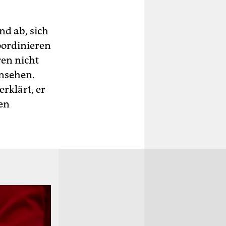
d ab, sich
oordinieren
en nicht
rnsehen.
rklärt, er
den