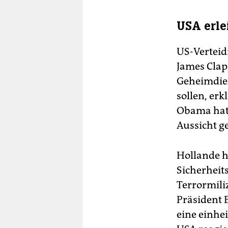
USA erle
US-Verteid
James Clapp
Geheimdie
sollen, er
Obama hatt
Aussicht ge
Hollande h
Sicherheit
Terrormiliz
Präsident 
eine einhei