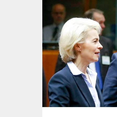
berlin
nord
wahrheit
verlag
verlag
veranstaltungen
shop
fragen & hilfe
unterstützen
abo
genossenschaft