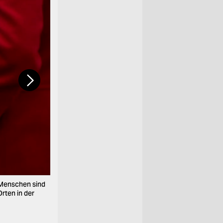
Spurensuche nahe der Konzerthalle Bataclan, wo
 Menschen sind
Tode kamen.
rten in der
Foto: ap