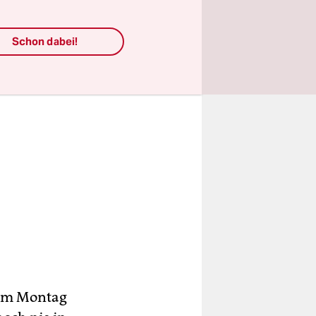
Schon dabei!
s am Montag