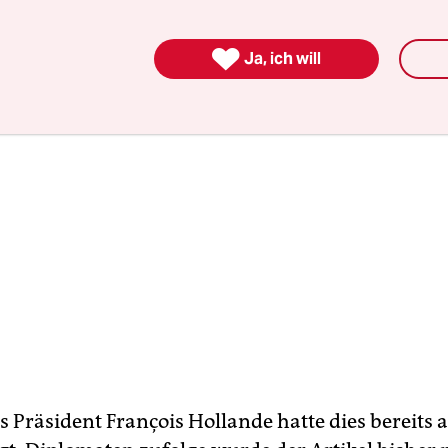
tragte Federica Mogherini.

Ja, ich will
s Präsident François Hollande hatte dies bereit