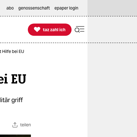
abo
genossenschaft
epaper login

taz zahl ich
taz zahl ich
 Hilfe bei EU
ei EU
tär griff
teilen