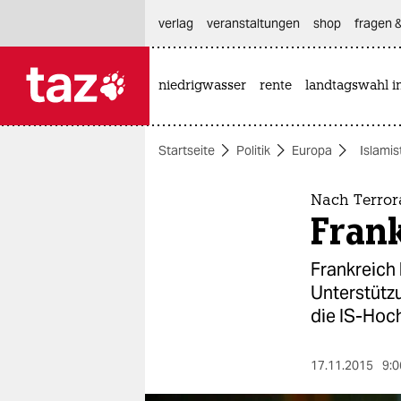
hautnavigation anspringen
hauptinhalt anspringen
footer anspringen
verlag
veranstaltungen
shop
fragen &
niedrigwasser
rente
landtagswahl i

taz zahl ich
taz zahl ich
Startseite
Politik
Europa
Islamis
themen
politik
Nach Terror
Frank
öko
Frankreich 
gesellschaft
Unterstützu
die IS-Hoc
kultur
sport
17.11.2015
9:0