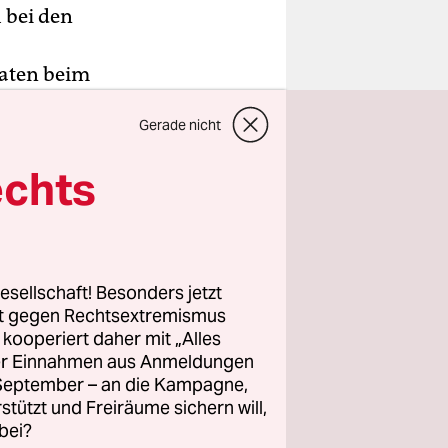
 bei den
maten beim
nkreich
Gerade nicht
chkeiten“
istenmiliz
echts
l eines
s: „Im Falle
esellschaft! Besonders jetzt
liedstaats
rt gegen Rechtsextremismus
ht
z kooperiert daher mit „Alles
ller Einnahmen aus Anmeldungen
inister
. September – an die Kampagne,
gedrückt
rstützt und Freiräume sichern will,
ie EU-
bei?