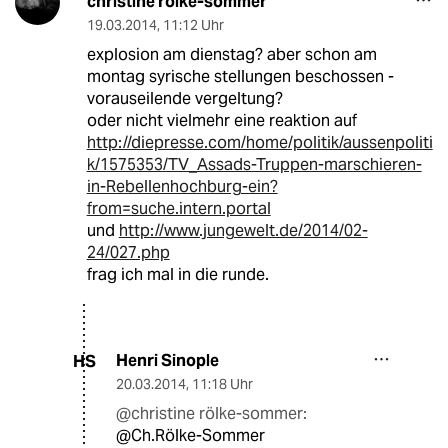
christine rölke-sommer
19.03.2014
,
11:12 Uhr
explosion am dienstag? aber schon am
montag syrische stellungen beschossen -
vorauseilende vergeltung?
oder nicht vielmehr eine reaktion auf
http://diepresse.com/home/politik/aussenpoliti
k/1575353/TV_Assads-Truppen-marschieren-
in-Rebellenhochburg-ein?
from=suche.intern.portal
und
http://www.jungewelt.de/2014/02-
24/027.php
frag ich mal in die runde.
Henri Sinople
HS
20.03.2014
,
11:18 Uhr
@christine rölke-sommer:
@Ch.Rölke-Sommer