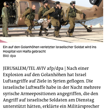
berlin
nord
wahrheit
verlag
verlag
Ein auf den Golanhöhen verletzter israelischer Soldat wird ins
Hospital von Haifa gebracht
veranstaltungen
Bild: dpa
shop
JERUSALEM/TEL AVIV afp/dpa | Nach einer
fragen & hilfe
Explosion auf den Golanhöhen hat Israel
unterstützen
Luftangriffe auf Ziele in Syrien geflogen. Die
israelische Luftwaffe habe in der Nacht mehrere
abo
syrische Armeepositionen angegriffen, die den
Angriff auf israelische Soldaten am Dienstag
genossenschaft
unterstützt hätten, erklärte ein Militärsprecher