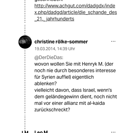
http://www.achgut.com/dadgdx/inde
x.php/dadgd/article/die_schande_des
_21._jahrhunderts
christine rölke-sommer
19.03.2014
,
14:39 Uhr
@DerDieDas:
wovon wollen Sie mit Henryk M. (der
noch nie durch besonderes interesse
für Syrien auffiel) eigentlich
ablenken?
vielleicht davon, dass Israel, wenn's
dem geländegewinn dient, noch nicht
mal vor einer allianz mit al-kaida
zurückschreckt?
Leo M.
LM