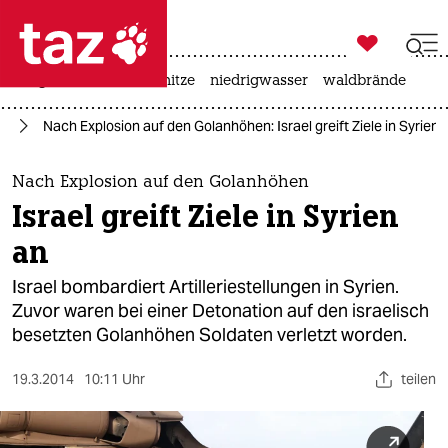

taz zahl ich
krieg in der ukraine
hitze
niedrigwasser
waldbrände

taz zahl ich
en
Nach Explosion auf den Golanhöhen: Israel greift Ziele in Syrien 
taz zahl ich
themen
Nach Explosion auf den Golanhöhen
Israel greift Ziele in Syrien
politik
an
öko
Israel bombardiert Artilleriestellungen in Syrien.
Zuvor waren bei einer Detonation auf den israelisch
gesellschaft
besetzten Golanhöhen Soldaten verletzt worden.
kultur
19.3.2014
10:11 Uhr
teilen
sport