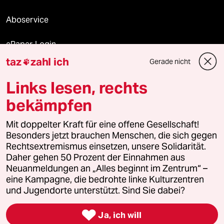
Aboservice
ePaper Login
taz
zahl ich
Gerade nicht

Downloads für Abonnierende
Links lesen, rechts
bekämpfen
© 2026 taz Verlags und Vertriebs GmbH
Mit doppelter Kraft für eine offene Gesellschaft!
Alle Rechte vorbehalten. Bei rechtlichen Fragen oder für Genehmigungen
wenden Sie sich bitte an
lizenzen@taz.de
Besonders jetzt brauchen Menschen, die sich gegen
Rechtsextremismus einsetzen, unsere Solidarität.
Daher gehen 50 Prozent der Einnahmen aus
Feedback
Redaktionsstatut
Kommune-Richtlinien
KI-
Neuanmeldungen an „Alles beginnt im Zentrum“ –
eine Kampagne, die bedrohte linke Kulturzentren
Leitlinie
Informant
Datenschutz
Impressum
AGB
und Jugendorte unterstützt. Sind Sie dabei?
Seitenwende
Einwilligungen widerrufen (Ads)

Ja, ich will