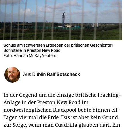
berlin
nord
wahrheit
verlag
Schuld am schwersten Erdbeben der britischen Geschichte?
Bohrstelle in Preston New Road
verlag
Foto: Hannah McKay/reuters
veranstaltungen
shop
Aus Dublin
Ralf Sotscheck
fragen & hilfe
In der Gegend um die einzige britische Fracking-
unterstützen
Anlage in der Preston New Road im
abo
nordwestenglischen Blackpool bebte binnen elf
Tagen viermal die Erde. Das ist aber kein Grund
genossenschaft
zur Sorge, wenn man Cuadrilla glauben darf. Ein