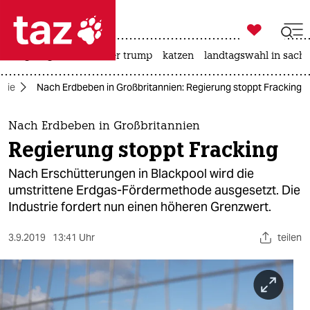

taz zahl ich
bergsteigen
usa unter trump
katzen
landtagswahl in sachs

taz zahl ich
ogie
Nach Erdbeben in Großbritannien: Regierung stoppt Fracking
taz zahl ich
themen
Nach Erdbeben in Großbritannien
Regierung stoppt Fracking
politik
Nach Erschütterungen in Blackpool wird die
öko
umstrittene Erdgas-Fördermethode ausgesetzt. Die
Industrie fordert nun einen höheren Grenzwert.
gesellschaft
3.9.2019
13:41 Uhr
teilen
kultur
sport