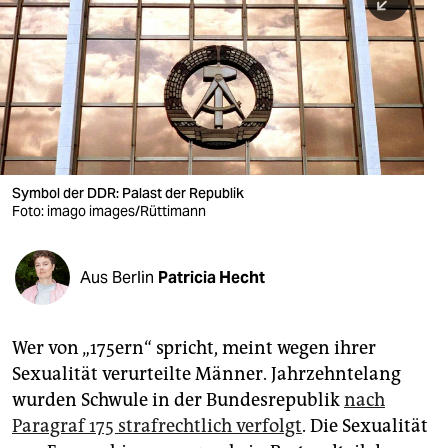
berlin
nord
wahrheit
verlag
verlag
Symbol der DDR: Palast der Republik
Foto: imago images/Rüttimann
veranstaltungen
shop
Aus Berlin
Patricia Hecht
fragen & hilfe
unterstützen
Wer von „175ern“ spricht, meint wegen ihrer
Sexualität verurteilte Männer. Jahrzehntelang
abo
wurden Schwule in der Bundesrepublik
nach
genossenschaft
Paragraf 175 strafrechtlich verfolgt
. Die Sexualität