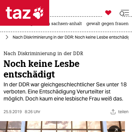

taz zahl ich
hitze
landtagswahl in sachsen-anhalt
gewalt gegen frauen

taz zahl ich
IA
Nach Diskriminierung in der DDR: Noch keine Lesbe entschädigt
taz zahl ich
themen
Nach Diskriminierung in der DDR
Noch keine Lesbe
politik
entschädigt
öko
In der DDR war gleichgeschlechtlicher Sex unter 18
verboten. Eine Entschädigung Verurteilter ist
gesellschaft
möglich. Doch kaum eine lesbische Frau weiß das.
kultur
25.9.2019
8:26 Uhr
teilen
sport