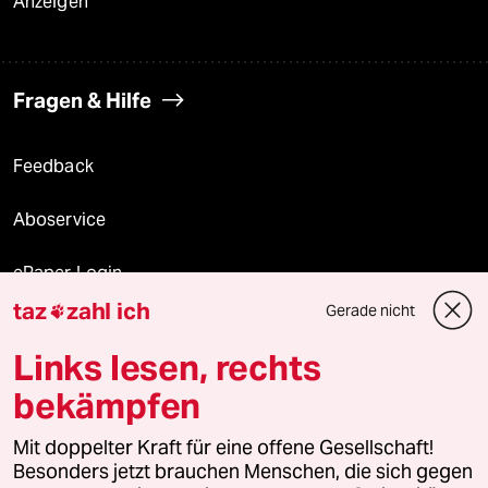
Anzeigen
Fragen & Hilfe
Feedback
Aboservice
ePaper Login
taz
zahl ich
Gerade nicht

Downloads für Abonnierende
Links lesen, rechts
bekämpfen
© 2026 taz Verlags und Vertriebs GmbH
Alle Rechte vorbehalten. Bei rechtlichen Fragen oder für Genehmigungen
Mit doppelter Kraft für eine offene Gesellschaft!
wenden Sie sich bitte an
lizenzen@taz.de
Besonders jetzt brauchen Menschen, die sich gegen