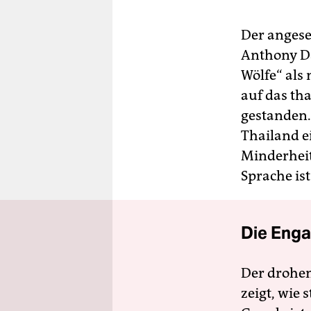
Der angese
Anthony Da
Wölfe“ als 
auf das tha
gestanden.
Thailand e
Minderheit 
Sprache is
Die Enga
Der drohe
zeigt, wie