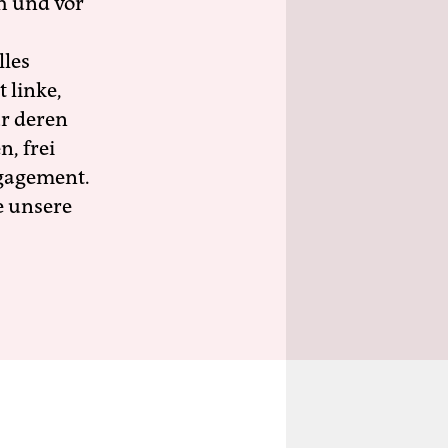
h und vor
lles
 linke,
ür deren
n, frei
ngagement.
e unsere