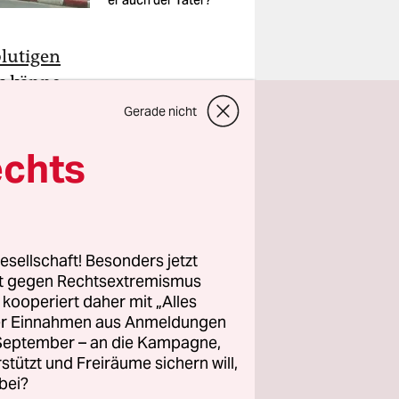
er auch der Täter?
lutigen
s könne
te aus
Gerade nicht
od
handelt
echts
u
m belebten
esellschaft! Besonders jetzt
4 davon
rt gegen Rechtsextremismus
z kooperiert daher mit „Alles
ller Einnahmen aus Anmeldungen
. September – an die Kampagne,
rstützt und Freiräume sichern will,
bei?