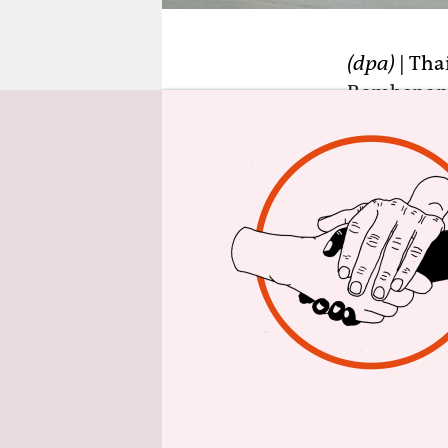
epaper login
(dpa)
| Tha
Bombenans
sich um de
Polizeikre
es sich um 
In seiner
gefunden w
Einkaufsv
Ausländer.