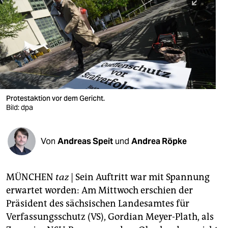
berlin
nord
wahrheit
verlag
verlag
Protestaktion vor dem Gericht.
Bild: dpa
veranstaltungen
shop
Von
Andreas Speit
und
Andrea Röpke
fragen & hilfe
unterstützen
MÜNCHEN
taz
| Sein Auftritt war mit Spannung
erwartet worden: Am Mittwoch erschien der
abo
Präsident des sächsischen Landesamtes für
genossenschaft
Verfassungsschutz (VS), Gordian Meyer-Plath, als