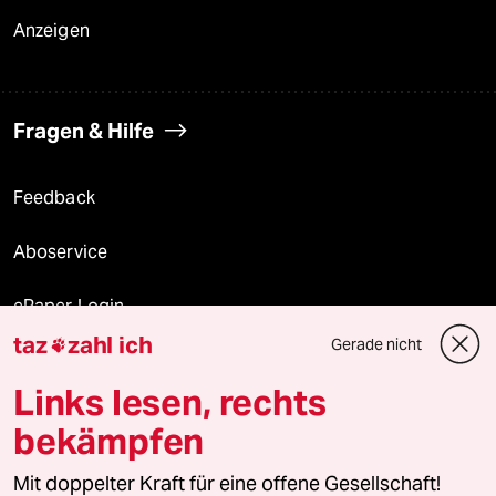
Anzeigen
Fragen & Hilfe
Feedback
Aboservice
ePaper Login
taz
zahl ich
Gerade nicht

Downloads für Abonnierende
Links lesen, rechts
bekämpfen
© 2026 taz Verlags und Vertriebs GmbH
Mit doppelter Kraft für eine offene Gesellschaft!
Alle Rechte vorbehalten. Bei rechtlichen Fragen oder für Genehmigungen