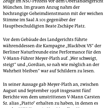
Zeuge im NSU-Prozess vor dem Oberlandesgericht
epaper login
München. Im grauen Anzug nahm der
hochrangige Geheimdienstmann mit der weichen
Stimme im Saal A 101 gegenüber der
Hauptbeschuldigten Beate Zschäpe Platz.
Vor dem Gebäude des Landgerichts führte
währenddessen die Kampagne „Blackbox VS“ der
Berliner Naturfreunde eine Performance für den
V-Mann-Führer Meyer-Plath auf. „Wer schweigt,
steigt“ und „Gordian, so nah wie möglich an der
Wahrheit bleiben“ war auf Schildern zu lesen.
In seiner Aussage gab Meyer-Plath an, zwischen
August und September 1998 insgesamt fünf
Berichte von dem umstrittenen V-Mann Carsten
Sz. alias „Piatto“ erhalten zu haben, in denen es