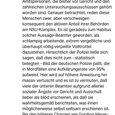
Amtspersonen, die bisher vor Gericht und den
zahlreichen Untersuchungsausschüssen gehört
worden sind. Genauer betrachtet, reden diese
Menschen zwar, aber verschweigen
konsequent den aktiven Anteil ihrer Behörden
am NSU-Komplex. Es ist geradezu zum Habitus
solcher Aussage-Beamter geworden, als
schlampig arbeitende, extrem vergeßliche und
überhaupt völlig verpeilte Volltrottel
dazustehen. Hinsichtlich der Polizei ließe sich
sagen, daß dies nicht zum - statistisch
belegten - Bild der deutschen Polizei paßt, die
in Mordfällen eine Aufklärungsrate von 95%
aufweist. Hier wird auf höhere Anweisung hin
massiv vertuscht und es ist zu vermuten, daß
viele der unteren Beamten aufgrund allerlei
sozialer Ängste vor Gericht und Ausschuß
lieber als blöd erscheinen, als daß sie
wahrheitsgemäß berichteten, was ihnen
möglicherweise selbst seltsam erschienen ist.
Bei den höheren Chargen wie Gordion Meyer-