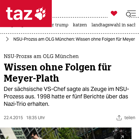

taz zahl ich
bergsteigen
usa unter trump
katzen
landtagswahl in sachs

taz zahl ich
U)
NSU-Prozss am OLG München: Wissen ohne Folgen für Meyer-P
taz zahl ich
themen
NSU-Prozss am OLG München
Wissen ohne Folgen für
politik
Meyer-Plath
öko
Der sächsische VS-Chef sagte als Zeuge im NSU-
Prozess aus. 1998 hatte er fünf Berichte über das
gesellschaft
Nazi-Trio erhalten.
kultur
22.4.2015
18:35 Uhr
teilen
sport